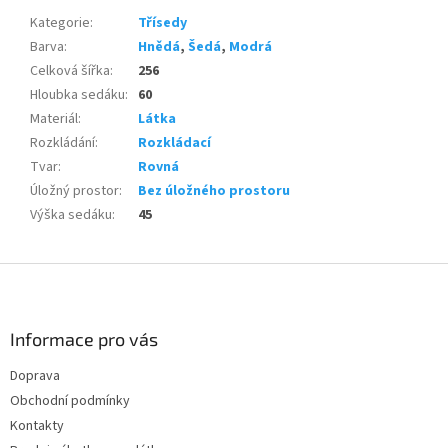
Kategorie
:
Třísedy
Barva
:
Hnědá
,
Šedá
,
Modrá
Celková šířka
:
256
Hloubka sedáku
:
60
Materiál
:
Látka
Rozkládání
:
Rozkládací
Tvar
:
Rovná
Úložný prostor
:
Bez úložného prostoru
Výška sedáku
:
45
Z
á
p
a
Informace pro vás
t
Doprava
í
Obchodní podmínky
Kontakty