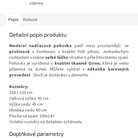
zdarma
Popis
Diskuze
Detailní popis produktu
Moderní nadčasová pohovka
patří mezi prostornější. Je
pružinová
v kombinaci s kvalitní PUR pěnou. Jednoduchým
rozkladem vznikne
velké lůžko
vhodné k příležitostnému spaní.
Pohovka je vyrobena v
kvalitní tkanině Orion
, která je velmi
příjemná na dotek. Můžete vybírat z
několika barevných
provedení
. Zboží je dodáváno v demontu.
Rozměry:
256 x 103 cm
Celková výška: 95 cm
Výška sedu: 45 cm
Hloubka sedu: 60 cm
Plocha na spaní: 200x147
Ostatní rozměry na detailním schématu.
Doplňkové parametry