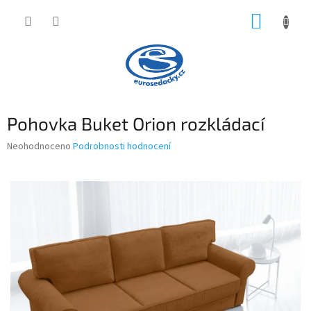
Přejít
NÁKUP
na
obsah
KOŠÍK
Pohovka Buket Orion rozkládací
Průměrné
Neohodnoceno
Podrobnosti hodnocení
hodnocení
produktu
je
0,0
z
5
hvězdiček.