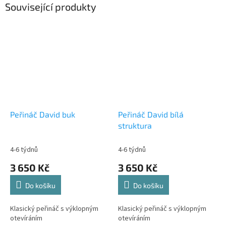
Související produkty
Peřináč David buk
Peřináč David bílá
struktura
4-6 týdnů
4-6 týdnů
3 650 Kč
3 650 Kč
Do košíku
Do košíku
Klasický peřináč s výklopným
Klasický peřináč s výklopným
otevíráním
otevíráním