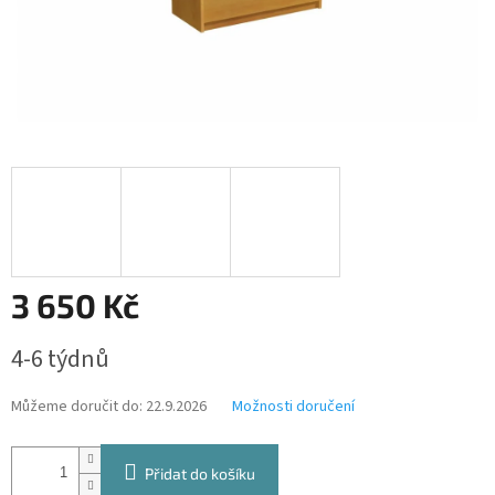
3 650 Kč
Měrná
4-6 týdnů
cena:
Můžeme doručit do:
22.9.2026
Možnosti doručení
Přidat do košíku