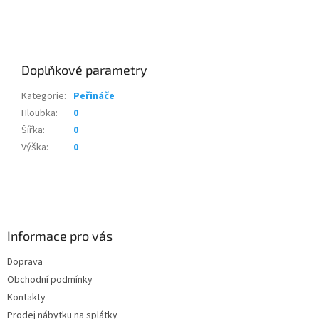
Doplňkové parametry
Kategorie
:
Peřináče
Hloubka
:
0
Šířka
:
0
Výška
:
0
Z
á
p
a
Informace pro vás
t
Doprava
í
Obchodní podmínky
Kontakty
Prodej nábytku na splátky