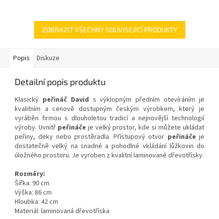
ZOBRAZIT VŠECHNY SOUVISEJÍCÍ PRODUKTY
Popis
Diskuze
Detailní popis produktu
Klasický
peřináč
David
s výklopným předním otevíráním je
kvalitním a cenově dostupným českým výrobkem, který je
vyráběn firmou s dlouholetou tradicí a nejnovější technologií
výroby. Uvnitř
peřináče
je velký prostor, kde si můžete ukládat
peřiny, deky nebo prostěradla. Přístupový otvor
peřináče
je
dostatečně velký na snadné a pohodlné vkládání lůžkovin do
úložného prostoru. Je vyroben z kvalitní laminované dřevotřísky.
Rozměry:
Šířka: 90 cm
Výška: 86 cm
Hloubka: 42 cm
Materiál: laminovaná dřevotříska