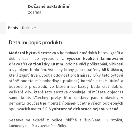
Dočasné uskladnění
zdarma
Popis
Diskuze
Detailní popis produktu
Moderní bytová sestava
v kombinaci 2 módních barev, grafit a
dub artisan. Je vyrobena z
vysoce kvalitní laminované
dřevotřísky tloušťky 18 mm,
odolné vůči poškrábání, vlhkosti
a vysokým teplotám. Všechny hrany jsou opatřeny
ABS lištou
,
která zajistí trvanlivost a odolnost proti nárazu. Díky této bytové
stěně budete mít pohodlný i praktický interiér a také útulné a
bezpečné prostředí, ve kterém se každý bude cítit dobře.
Veškeré díly, které tato sestava obsahuje, si můžete objednat
samostatně. Všechny prvky této sestavy jsou dodávány v
demontu. Součástí je montážní plánek včetně všech potřebných
spojovacích materiálů.
Vyobrazené dekorace nejsou v ceně.
Sestava se skládá z police, skříně s šuplíkem, TV stolku,
knihovny malé a závěsné skříňky.