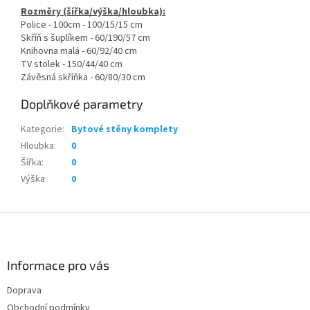
Rozměry (šířka/výška/hloubka):
Police - 100cm - 100/15/15 cm
Skříň s šuplíkem - 60/190/57 cm
Knihovna malá - 60/92/40 cm
TV stolek - 150/44/40 cm
Závěsná skříňka - 60/80/30 cm
Doplňkové parametry
Kategorie
:
Bytové stěny komplety
Hloubka
:
0
Šířka
:
0
Výška
:
0
Z
á
p
a
Informace pro vás
t
Doprava
í
Obchodní podmínky