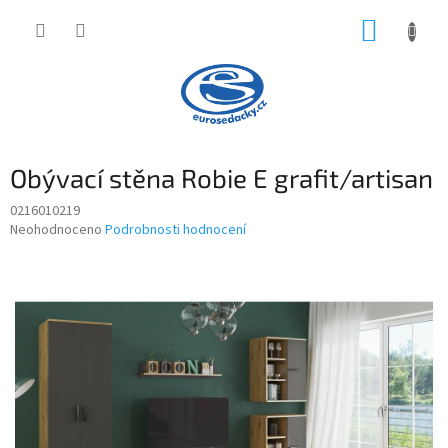
Přejít
NÁKUP
na
obsah
KOŠÍK
Obývací stěna Robie E grafit/artisan
0216010219
Průměrné
Neohodnoceno
Podrobnosti hodnocení
hodnocení
produktu
je
0,0
z
5
hvězdiček.