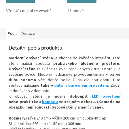
šíře 140 cm, police vevnitř
2 bodové
Popis
Diskuze
Detailní popis produktu
Moderní obývací stěna
j
e vhodná do každého interiéru. Tato
stěna nabízí spoustu
praktického úložného prostoru.
Obývací stěna
se skládá ze dvou prosklených vitrín, TV stolku a
závěsné police. Moderní nadčasové provedení lamina v
barvě
dubu sonoma
vám dobře poslouží na dlouhou dobu. Tuto
sestavu nabízíme
také v
dalším barevném provedení.
Zboží
je dodáváno v demontu.
K obývací stěně je možné
dokoupit
LED osvětlení
nebo praktickou
komodu
ve stejném dekoru.
(Komoda na
obrázku není součástí bytové stěny a není v ceně).
Rozměry
(šířka 240 cm x výška 200 cm x hloubka 40 cm):
Stojící vitrína: 593 mm x 1150 mm x 306 mm