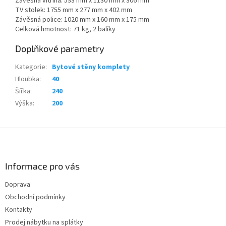
Závěsná vitrína: 593 mm x 1130 mm x 306 mm
TV stolek: 1755 mm x 277 mm x 402 mm
Závěsná police: 1020 mm x 160 mm x 175 mm
Celková hmotnost: 71 kg, 2 balíky
Doplňkové parametry
Kategorie
:
Bytové stěny komplety
Hloubka
:
40
Šířka
:
240
Výška
:
200
Z
á
p
a
Informace pro vás
t
Doprava
í
Obchodní podmínky
Kontakty
Prodej nábytku na splátky