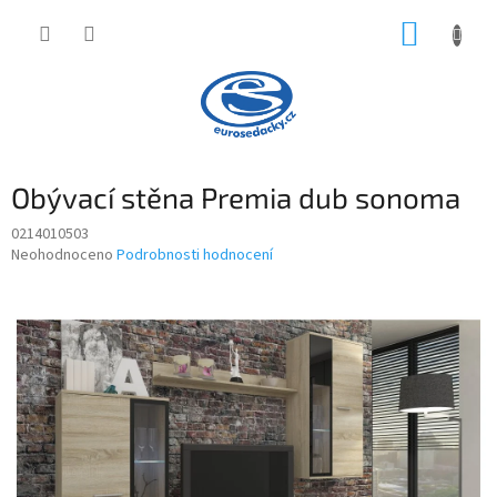
Přejít
NÁKUP
na
obsah
KOŠÍK
Obývací stěna Premia dub sonoma
0214010503
Průměrné
Neohodnoceno
Podrobnosti hodnocení
hodnocení
produktu
je
0,0
z
5
hvězdiček.