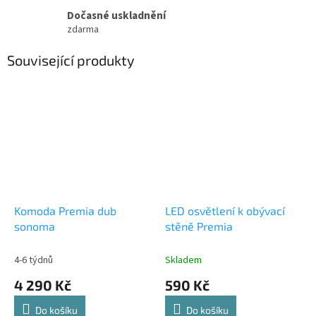
Dočasné uskladnění
zdarma
Související produkty
Komoda Premia dub
LED osvětlení k obývací
sonoma
stěně Premia
4-6 týdnů
Skladem
4 290 Kč
590 Kč
Do košíku
Do košíku