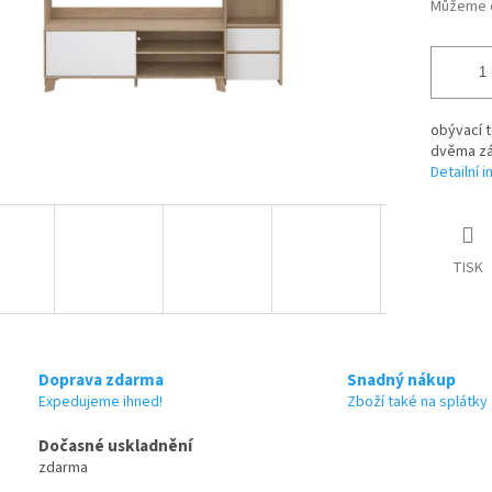
Můžeme d
obývací t
dvěma z
Detailní 
TISK
Doprava zdarma
Snadný nákup
Expedujeme ihned!
Zboží také na splátky
Dočasné uskladnění
zdarma