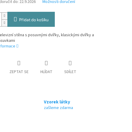
oručit do:
22.9.2026
Možnosti doručení
Přidat do košíku
elevizní stěna s posuvnými dvířky, klasickými dvířky a
ásuvkami
informace
ZEPTAT SE
HLÍDAT
SDÍLET
Vzorek látky
zašleme zdarma