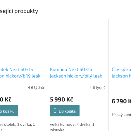
sející produkty
olek Next 50315
Komoda Next 50316
Čínský k
on hickory/bílý lesk
jackson hickory/bílý lesk
jackson h
4-6 týdnů
4-6 týdnů
0 Kč
5 990 Kč
6 790 
o košíku
Do košíku
čínský kab
ní stolek, 2 dvířka, 1
velká komoda, 4 dvířka, 1
ka
zásuvka