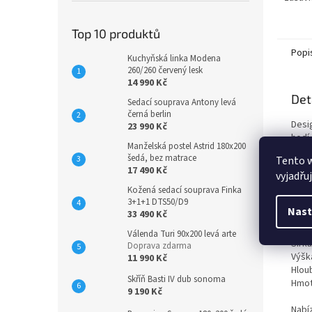
Top 10 produktů
Popi
Kuchyňská linka Modena
260/260 červený lesk
14 990 Kč
Det
Sedací souprava Antony levá
černá berlin
Desi
23 990 Kč
hodí
Manželská postel Astrid 180x200
otev
šedá, bez matrace
Tento 
dvě 
17 490 Kč
vyjadřu
poje
Kožená sedací souprava Finka
mode
3+1+1 DTS50/D9
v de
Nast
33 490 Kč
Roz
Válenda Turi 90x200 levá arte
Šířka
Doprava zdarma
Výšk
11 990 Kč
Hlou
Skříň Basti IV dub sonoma
Hmot
9 190 Kč
Nabí