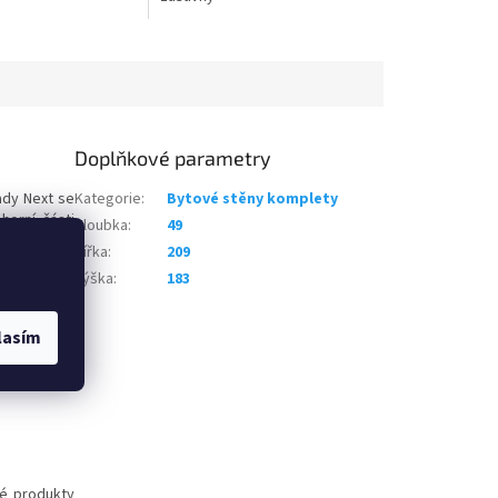
Doplňkové parametry
ady Next se
Kategorie
:
Bytové stěny komplety
horní části
Hloubka
:
49
vné dvířka a
Šířka
:
209
ají
kovové
Výška
:
183
 vyznačuje
je dodáváno
lasím
vé produkty