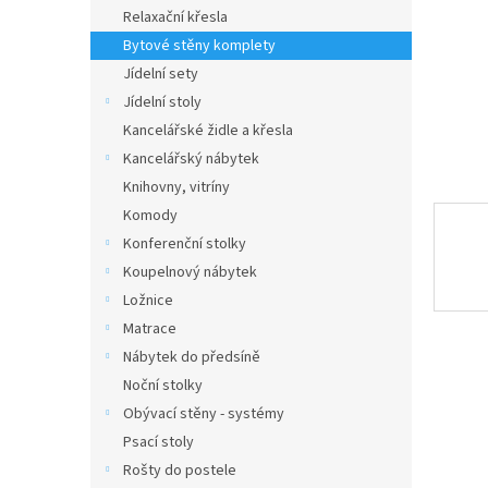
n
Relaxační křesla
e
Bytové stěny komplety
l
Jídelní sety
Jídelní stoly
Kancelářské židle a křesla
Kancelářský nábytek
Knihovny, vitríny
Komody
Konferenční stolky
Koupelnový nábytek
Ložnice
Matrace
Nábytek do předsíně
Noční stolky
Obývací stěny - systémy
Psací stoly
Rošty do postele