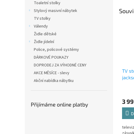
Toaletní stolky
Souvi
Stylový masivní nábytek
TV stolky
Válendy
Židle dětské
Židle jídelní
Police, policové systémy
DÁRKOVÉ POUKAZY
DOPRODEJ ZA VÝHODNÉ CENY
TV st
AKCE MĚSÍCE - slevy
jacks
Akční nabídka nábytku
3 99
Přijímáme online platby
D
televiz
zásuv