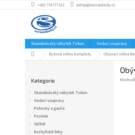
Přejít
+420 774 777 512
eshop@eurosedacky.cz
na
obsah
Skandinávský nábytek Tvilum
Sedací soupravy
Domů
Bytové stěny komplety
Obývací stěna Nex
P
Obýv
o
Přeskočit
s
Průměr
Neohod
Kategorie
kategorie
t
hodnoce
r
produkt
Skandinávský nábytek Tvilum
a
je
Sedací soupravy
0,0
n
z
Pohovky a gauče
n
5
í
Postele
hvězdič
p
Skříně
a
Kuchyňské linky