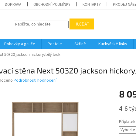
DOPRAVA
OBCHODNÍ PODMÍNKY
KONTAKTY
PRODEJ NÁBY
HLEDAT
Pohovky a gauče
Postele
Skříně
Kuchyňské linky
t 50320 jackson hickory/bílý lesk
ací stěna Next 50320 jackson hickory/
né
noceno
Podrobnosti hodnocení
ní
8 0
u
Měrná
4-6 t
cena:
ek.
Příplatek