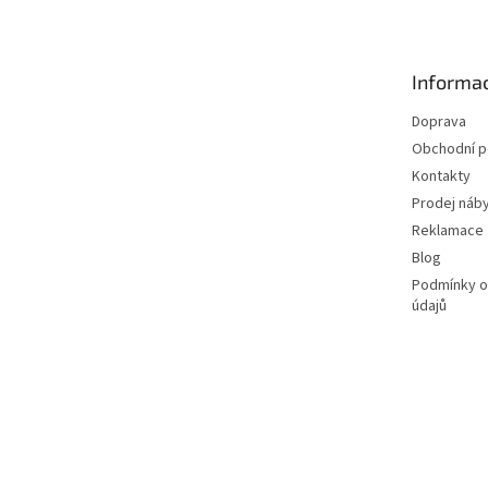
p
a
t
Informac
í
Doprava
Obchodní 
Kontakty
Prodej náby
Reklamace
Blog
Podmínky o
údajů