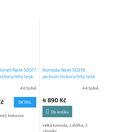
abinet Next 50317
Komoda Next 50318
ickory/bílý lesk
jackson hickory/bílý lesk
4-6 týdnů
4-6 týdnů
4 890 Kč
Kč
DETAIL
Do košíku
inet, knihovna
velká komoda, 2 dvířka, 2
zásuvky