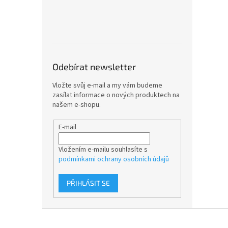
Odebírat newsletter
Vložte svůj e-mail a my vám budeme
zasílat informace o nových produktech na
našem e-shopu.
E-mail
Vložením e-mailu souhlasíte s
podmínkami ochrany osobních údajů
PŘIHLÁSIT SE
Z
á