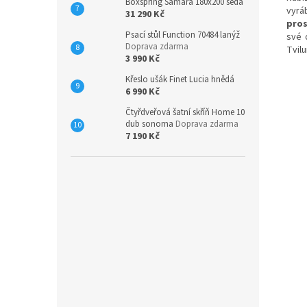
Boxspring Samara 180x200 šedá
vyrá
31 290 Kč
pros
Psací stůl Function 70484 lanýž
své 
Doprava zdarma
Tvil
3 990 Kč
Křeslo ušák Finet Lucia hnědá
6 990 Kč
Čtyřdveřová šatní skříň Home 10
dub sonoma
Doprava zdarma
7 190 Kč