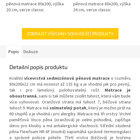
pěnová matrace 80x200, výška
pěnová matrace 80x200, výška
20 cm, verze classic
24 cm, verze classic
ZOBRAZIT VŠECHNY SOUVISEJÍCÍ PRODUKTY
Popis
Diskuze
Detailní popis produktu
Kvalitní
vícevrstvá sedmizónová pěnová matrace
o rozměru
80x200x22 cm má nosnost až 135 kg a je vhodná jak pro pevný,
tak i pro lamelový polohovatelný rošt.
Matrace je
oboustranná
, sami si tak můžete zvollit tuhost, která vám bude
více vyhovovat. Oranžová strana má tuhost 7, béžová strana
tuhost 9. Matrace má
snímatelný potah
, který je možno prát na
60 stupňů a je vhodná i pro alergiky. Matrace má tři vrstvy. Vrchní
paměťová Visco pěna (oranžová) je velmi pohodlná, zajišťuje
úlevu pro klouby a má antialergické vlastnosti. Střední studená
pěna Flexifoam HR-XF (modrá) napomáhá správné termoregulaci
a správné poloze páteře. Třetí vrstva (béžová) je tvořena