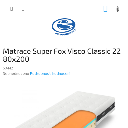
Přejít
NÁKUP
na
obsah
KOŠÍK
Matrace Super Fox Visco Classic 22
80x200
53442
Průměrné
Neohodnoceno
Podrobnosti hodnocení
hodnocení
produktu
je
0,0
z
5
hvězdiček.