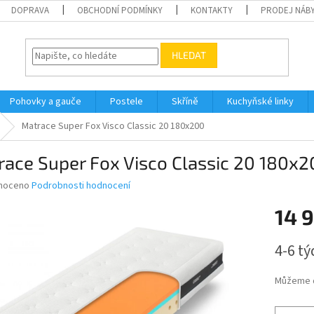
DOPRAVA
OBCHODNÍ PODMÍNKY
KONTAKTY
PRODEJ NÁBY
HLEDAT
Pohovky a gauče
Postele
Skříně
Kuchyňské linky
Matrace Super Fox Visco Classic 20 180x200
ace Super Fox Visco Classic 20 180x
né
noceno
Podrobnosti hodnocení
ní
14 
u
Měrná
4-6 t
cena:
ek.
Můžeme d