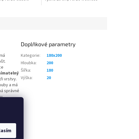
Doplňkové parametry
 má
Kategorie
:
180x200
ošt.
Hloubka
:
200
ce
Šířka
:
180
nímatelný
Výška
:
20
ři vrstvy.
louby a má
há správné
ou
Matraci
íné pěny
sážní
 zárukou 6
lasím