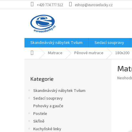
Přejít
+420 774 777 512
eshop@eurosedacky.cz
na
obsah
Skandinávský nábytek Tvilum
Sedací soupravy
Domů
Matrace
Pěnové matrace
180x200
P
Matr
o
Přeskočit
s
Průměr
Neohod
Kategorie
kategorie
t
hodnoce
r
produkt
Skandinávský nábytek Tvilum
a
je
Sedací soupravy
0,0
n
z
Pohovky a gauče
n
5
í
Postele
hvězdič
p
Skříně
a
Kuchyňské linky