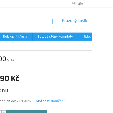
TKU NA SPLÁTKY
REKLAMACE
BLOG
Přihlášení
PODMÍNKY OCHRANY OS
NÁKUPNÍ
Prázdný košík
KOŠÍK
Relaxační křesla
Bytové stěny komplety
Jídelní sety
J
200
53441
990 Kč
ýdnů
oručit do:
22.9.2026
Možnosti doručení