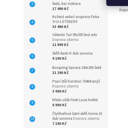
šedá, bez matrace
Výšk
17 490 Kč
Dopo
Kožená sedací souprava Finka
3+1+1 DTS50/D9
33 490 Kč
Válenda Turi 90x200 levá arte
Doprava zdarma
11 990 Kč
Skříň Basti IV dub sonoma
9 190 Kč
Boxspring Samara 180x200 šedá
31 290 Kč
Psací stůl Function 70484 lanýž
Doprava zdarma
3 990 Kč
Křeslo ušák Finet Lucia hnědá
6 990 Kč
Čtyřdveřová šatní skříň Home 10
dub sonoma
Doprava zdarma
7 190 Kč