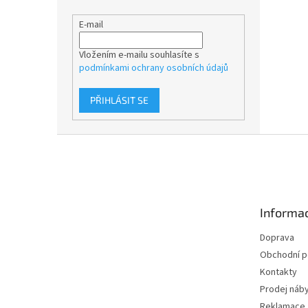
E-mail
Vložením e-mailu souhlasíte s
podmínkami ochrany osobních údajů
PŘIHLÁSIT SE
Z
á
p
a
t
Informac
í
Doprava
Obchodní 
Kontakty
Prodej náby
Reklamace