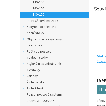
140x200
Souvi
160x200
180x200
Pružinové matrace
Nábytek do předsíně
Noční stolky
Obývací stěny - systémy
Psací stoly
Rošty do postele
Matra
Toaletní stolky
Class
Stylový masivní nábytek
TV stolky
Válendy
15 9
Židle dětské
Židle jídelní
D
Police, policové systémy
DÁRKOVÉ POUKAZY
pěnová
výška 