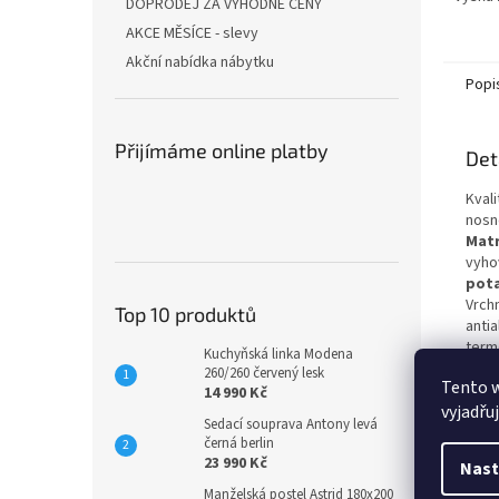
DOPRODEJ ZA VÝHODNÉ CENY
AKCE MĚSÍCE - slevy
Akční nabídka nábytku
Popi
Přijímáme online platby
Det
Kvali
nosno
Matr
vyho
pot
Vrch
Top 10 produktů
anti
term
Kuchyňská linka Modena
kons
260/260 červený lesk
Tento 
nabí
14 990 Kč
vyjadřu
(ora
Sedací souprava Antony levá
prof
černá berlin
let n
23 990 Kč
Nast
Manželská postel Astrid 180x200
Roz