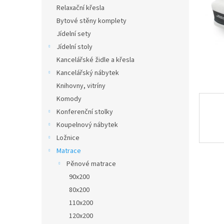
n
Relaxační křesla
e
Bytové stěny komplety
l
Jídelní sety
Jídelní stoly
Kancelářské židle a křesla
Kancelářský nábytek
Knihovny, vitríny
Komody
Konferenční stolky
Koupelnový nábytek
Ložnice
Matrace
Pěnové matrace
90x200
80x200
110x200
120x200