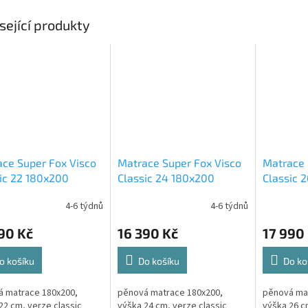
sející produkty
ce Super Fox Visco
Matrace Super Fox Visco
Matrace 
ic 22 180x200
Classic 24 180x200
Classic 
4-6 týdnů
4-6 týdnů
90 Kč
16 390 Kč
17 990
o košíku
Do košíku
Do ko
 matrace 180x200,
pěnová matrace 180x200,
pěnová ma
22 cm, verze classic
výška 24 cm, verze classic
výška 26 c