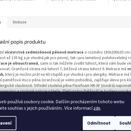
s
Diskuze
ailní popis produktu
tní
vícevrstvá sedmizónová pěnová matrace
o rozměru 180x200x20 cm
st až 135 kg a je vhodná jak pro pevný, tak i pro lamelový polohovatelný r
ace je oboustranná
, sami si tak můžete zvollit tuhost, která vám bude ví
vovat. Oranžová strana má tuhost 7, béžová strana tuhost 9. Matrace má
s
ah
, který je možno prát na 60 stupňů a je vhodná i pro alergiky. Matrace má t
ní paměťová Visco pěna (oranžová) je velmi pohodlná, zajišťuje úlevu pro k
alergické vlastnosti. Střední studená pěna Flexifoam HR-XF (modrá) napomá
oregulaci a správné poloze páteře. Třetí vrstva (béžová) je tvořena vysok
trukcí studené pěny, což zajišťuje přirozenou tuhost této strany matrace. 
web používá soubory cookie. Dalším procházením tohoto webu
zíme
v různých výškách a rozměrech.
Tato verze classic má rovný povrch l
jete souhlas s jejich používáním.. Více informací
zde
.
nžová vrstva). Stejnou matraci nabízíme také ve
verzi Wellness
s mírnou ma
ilací. Jedná se o český výrobek a zdravotnický prostředek s prodlouženou
a jádro matrace.
avení
Odmítnout
Souh
měr matrace
: 180x200 cm