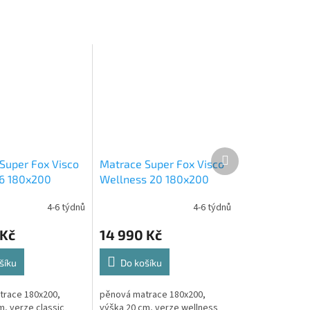
Další
Super Fox Visco
Matrace Super Fox Visco
produkt
26 180x200
Wellness 20 180x200
4-6 týdnů
4-6 týdnů
 Kč
14 990 Kč
šíku
Do košíku
trace 180x200,
pěnová matrace 180x200,
m, verze classic
výška 20 cm, verze wellness