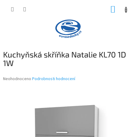
Přejít
NÁKUP
na
obsah
KOŠÍK
Kuchyňská skříňka Natalie KL70 1D
1W
Průměrné
Neohodnoceno
Podrobnosti hodnocení
hodnocení
produktu
je
0,0
z
5
hvězdiček.