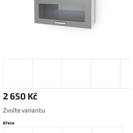
2 650 Kč
Měrná
Zvolte variantu
cena:
Dřevo