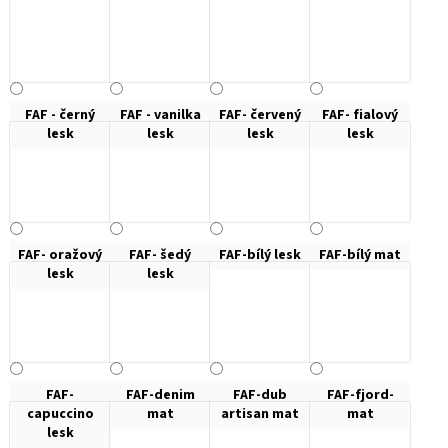
FAF - černý
FAF - vanilka
FAF- červený
FAF- fialový
lesk
lesk
lesk
lesk
FAF- oražový
FAF- šedý
FAF-bílý lesk
FAF-bílý mat
lesk
lesk
FAF-
FAF-denim
FAF-dub
FAF-fjord-
capuccino
mat
artisan mat
mat
lesk