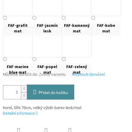
FAF-grafit
FAF-jasmín
FAF-kamenný
FAF-kobe
mat
lesk
mat
mat
FAF-marine
FAF-popel
FAF-zelený
blue mat
mat
mat
Můžeme doručit do:
Zvolte variantu
Možnosti doručení
Přidat do košíku
horní, šíře 70cm, velký výběr barev lesk/mat
Detailní informace