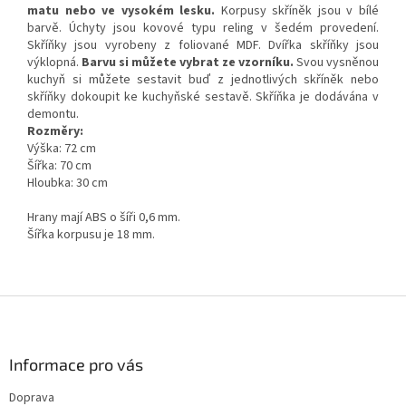
matu nebo ve vysokém lesku.
Korpusy skříněk jsou v bílé
barvě. Úchyty jsou kovové typu reling v šedém provedení.
Skříňky jsou vyrobeny z foliované MDF. Dvířka skříňky jsou
výklopná.
Barvu si můžete vybrat ze vzorníku.
Svou vysněnou
kuchyň si můžete sestavit buď z jednotlivých skříněk nebo
skříňky dokoupit ke kuchyňské sestavě. Skříňka je dodávána v
demontu.
Rozměry:
Výška: 72 cm
Šířka: 70 cm
Hloubka: 30 cm
Hrany mají ABS o šíři 0,6 mm.
Šířka korpusu je 18 mm.
Z
á
p
a
Informace pro vás
t
Doprava
í