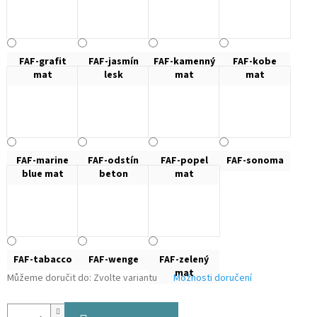
FAF-grafit
FAF-jasmín
FAF-kamenný
FAF-kobe
mat
lesk
mat
mat
FAF-marine
FAF-odstín
FAF-popel
FAF-sonoma
blue mat
beton
mat
FAF-tabacco
FAF-wenge
FAF-zelený
mat
Můžeme doručit do:
Zvolte variantu
Možnosti doručení