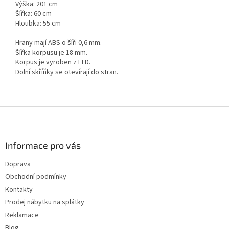
Výška: 201 cm
Šířka: 60 cm
Hloubka: 55 cm
Hrany mají ABS o šíři 0,6 mm.
Šířka korpusu je 18 mm.
Korpus je vyroben z LTD.
Dolní skříňky se otevírají do stran.
Z
á
p
a
Informace pro vás
t
Doprava
í
Obchodní podmínky
Kontakty
Prodej nábytku na splátky
Reklamace
Blog