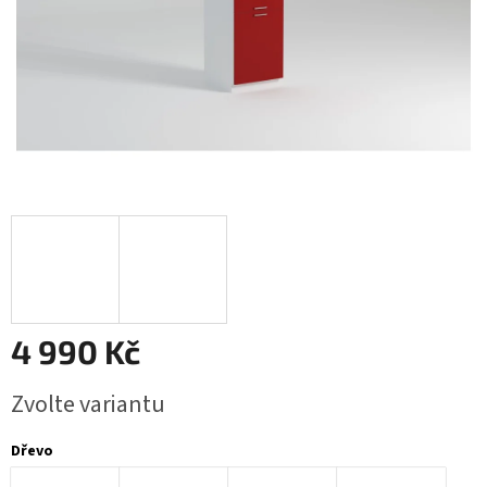
4 990 Kč
Měrná
Zvolte variantu
cena:
Dřevo