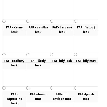
FAF - černý
FAF - vanilka
FAF- červený
FAF- fialový
lesk
lesk
lesk
lesk
FAF- oražový
FAF- šedý
FAF-bílý lesk
FAF-bílý mat
lesk
lesk
FAF-
FAF-denim
FAF-dub
FAF-fjord-
capuccino
mat
artisan mat
mat
lesk