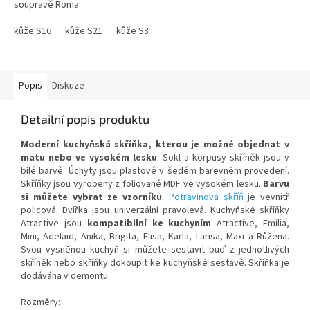
soupravě Roma
kůže S16
kůže S21
kůže S34
kůže S38
kůže S41
kůže S42
Popis
Diskuze
Detailní popis produktu
Moderní kuchyňská skříňka, kterou je možné objednat v
matu nebo ve vysokém lesku
. Sokl a korpusy skříněk jsou v
bílé barvě. Úchyty jsou plastové v šedém barevném provedení.
Skříňky jsou vyrobeny z foliované MDF ve vysokém lesku.
Barvu
si můžete vybrat ze vzorníku
.
Potravinová skříň
je vevnitř
policová. Dvířka jsou univerzální pravolevá. Kuchyňské skříňky
Atractive jsou
kompatibilní ke kuchyním
Atractive, Emilia,
Mini, Adelaid, Anika, Brigita, Elisa, Karla, Larisa, Maxi a Růžena.
Svou vysněnou kuchyň si můžete sestavit buď z jednotlivých
skříněk nebo skříňky dokoupit ke kuchyňské sestavě. Skříňka je
dodávána v demontu.
Rozměry: