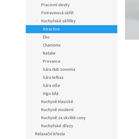
n
Pracovní desky
e
Potravinová skříň
l
Kuchyňské skříňky
Atractive
Eko
Chamonix
Natalie
Provance
Sára dub sonoma
Sára lefkas
Sára olše
Vigo bílá
Kuchyně klasické
Kuchyně moderní
Kuchyně za skvělé ceny
Kuchyňské dřezy
Relaxační křesla