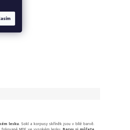
lasím
43
kůže S45
kůže S48
kůže S49
kůže S50
kůže S55
kůže S6
kém lesku
. Sokl a korpusy skříněk jsou v bílé barvě.
z foliované MDF ve vysokém lesku.
Barvu si můžete