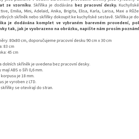
at ze vzorníku
. Skříňka je dodávána
bez pracovní desky.
Kuchyňské 
ctive, Emilia, Mini, Adelaid, Anika, Brigita, Elisa, Karla, Larisa, Maxi a
otlivých skříněk nebo skříňky dokoupit ke kuchyňské sestavě. Skříňka je 
íňka je dodávána komplet ve vybraném barevném provedení, pok
vky tak, jak je vyobrazeno na obrázku, napište nám prosím poznám
ěry: 80x80 cm, doporučujeme pracovní desku 90 cm x 30 cm
a: 83 cm
bka: 45 cm
a dolních skříněk je uvedena bez pracovní desky.
 mají ABS o šíři 0,6 mm.
a korpusu je 18 mm.
us je vyroben z LTD.
 skříňky se otevírají do stran.