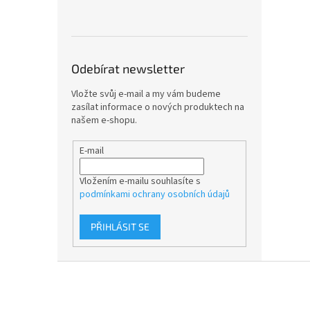
Odebírat newsletter
Vložte svůj e-mail a my vám budeme
zasílat informace o nových produktech na
našem e-shopu.
E-mail
Vložením e-mailu souhlasíte s
podmínkami ochrany osobních údajů
PŘIHLÁSIT SE
Z
á
p