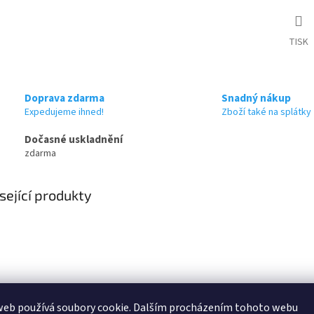
TISK
Doprava zdarma
Snadný nákup
Expedujeme ihned!
Zboží také na splátky
Dočasné uskladnění
zdarma
sející produkty
web používá soubory cookie. Dalším procházením tohoto webu