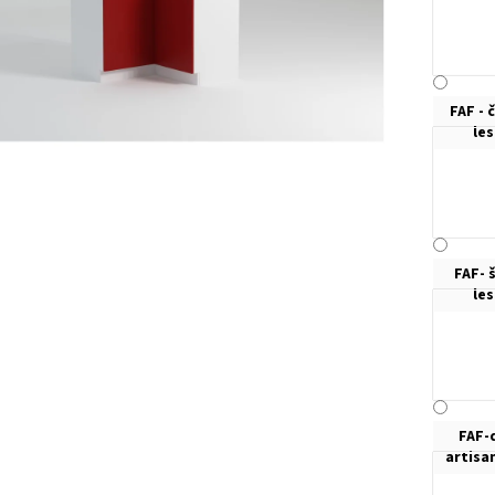
FAF - 
le
FAF- 
le
FAF-
artisa