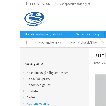
Přejít
+420 774 777 512
eshop@eurosedacky.cz
na
obsah
Skandinávský nábytek Tvilum
Sedací soupravy
Domů
Kuchyňské linky
Kuchyňské skříňky
P
Kuch
o
Přeskočit
s
Průměr
Neohod
Kategorie
kategorie
t
hodnoce
r
produkt
Skandinávský nábytek Tvilum
a
je
Sedací soupravy
0,0
n
z
Pohovky a gauče
n
5
í
Postele
hvězdič
p
Skříně
a
Kuchyňské linky