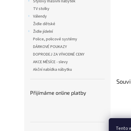
Stylový masivní nábytek
TV stolky
Válendy
Židle dětské
Židle jídelní
Police, policové systémy
DÁRKOVÉ POUKAZY
DOPRODEJ ZA VÝHODNÉ CENY
AKCE MĚSÍCE - slevy
Akční nabídka nábytku
Souvi
Přijímáme online platby
Tento 