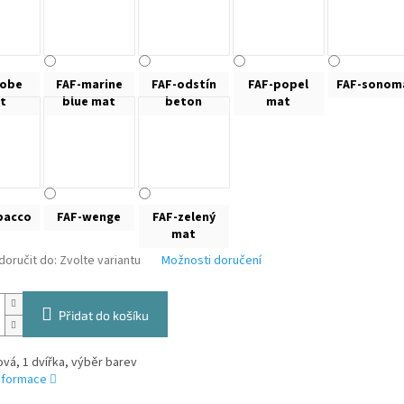
kobe
FAF-marine
FAF-odstín
FAF-popel
FAF-sonom
t
blue mat
beton
mat
bacco
FAF-wenge
FAF-zelený
mat
oručit do:
Zvolte variantu
Možnosti doručení
Přidat do košíku
ová, 1 dvířka, výběr barev
informace