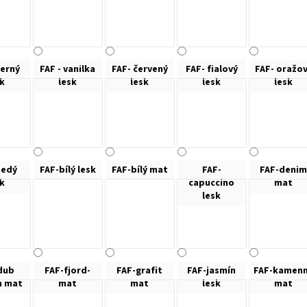
černý
FAF - vanilka
FAF- červený
FAF- fialový
FAF- oražo
sk
lesk
lesk
lesk
lesk
šedý
FAF-bílý lesk
FAF-bílý mat
FAF-
FAF-denim
sk
capuccino
mat
lesk
dub
FAF-fjord-
FAF-grafit
FAF-jasmín
FAF-kamen
n mat
mat
mat
lesk
mat