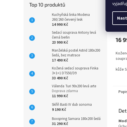
vyjadřu
Top 10 produktů
Kože
Kuchyňská linka Modena
Nast
260/260 červený lesk
14 990 Kč
Sedací souprava Antony levá
černá berlin
16 9
23 990 Kč
Manželská postel Astrid 180x200
Kožené
šedá, bez matrace
soupr
17 490 Kč
Kožená sedací souprava Finka
kůže 
3+1+1 DTS50/D9
33 490 Kč
Válenda Turi 90x200 levá arte
Doprava zdarma
Popi
11 990 Kč
Skříň Basti IV dub sonoma
9 190 Kč
Det
Boxspring Samara 180x200 šedá
Mode
31 290 Kč
Úchy