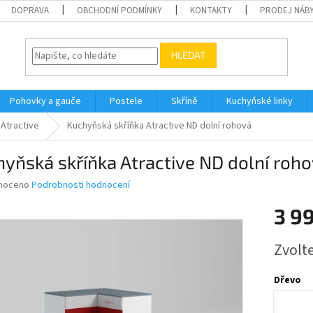
DOPRAVA
OBCHODNÍ PODMÍNKY
KONTAKTY
PRODEJ NÁBY
HLEDAT
Pohovky a gauče
Postele
Skříně
Kuchyňské linky
Atractive
Kuchyňská skříňka Atractive ND dolní rohová
yňská skříňka Atractive ND dolní roh
né
noceno
Podrobnosti hodnocení
ní
3 9
u
Měrná
Zvolt
cena:
ek.
Dřevo