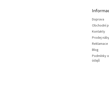
a
t
Informac
í
Doprava
Obchodní 
Kontakty
Prodej náby
Reklamace
Blog
Podmínky o
údajů