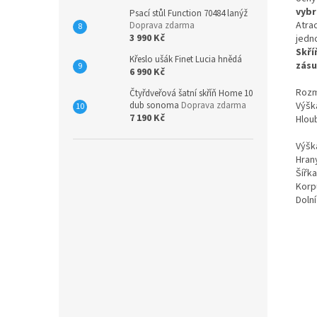
vybr
Psací stůl Function 70484 lanýž
Atra
Doprava zdarma
3 990 Kč
jedn
Skř
Křeslo ušák Finet Lucia hnědá
zásu
6 990 Kč
Rozm
Čtyřdveřová šatní skříň Home 10
Výšk
dub sonoma
Doprava zdarma
7 190 Kč
Hlou
Výšk
Hrany
Šířk
Korp
Dolní