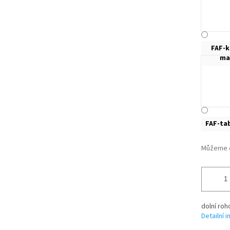
FAF-
ma
FAF-ta
Můžeme d
dolní roh
Detailní 