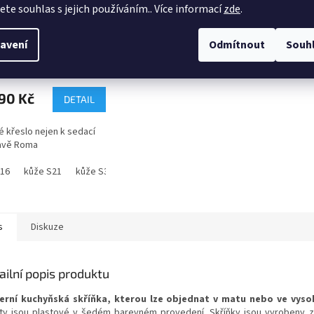
jete souhlas s jejich používáním.. Více informací
zde
.
né křeslo Roma
avení
Odmítnout
Souh
4-6 týdnů
90 Kč
DETAIL
 křeslo nejen k sedací
avě Roma
S16
kůže S21
kůže S34
kůže S38
kůže S41
kůže S42
kůže S
s
Diskuze
ailní popis produktu
rní kuchyňská skříňka, kterou lze objednat v matu nebo ve vyso
ty jsou plastové v šedém barevném provedení. Skříňky jsou vyrobeny 