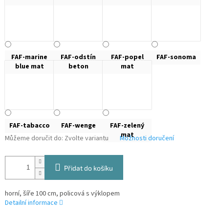
FAF-marine
FAF-odstín
FAF-popel
FAF-sonoma
blue mat
beton
mat
FAF-tabacco
FAF-wenge
FAF-zelený
mat
Můžeme doručit do:
Zvolte variantu
Možnosti doručení
Přidat do košíku
horní, šíře 100 cm, policová s výklopem
Detailní informace