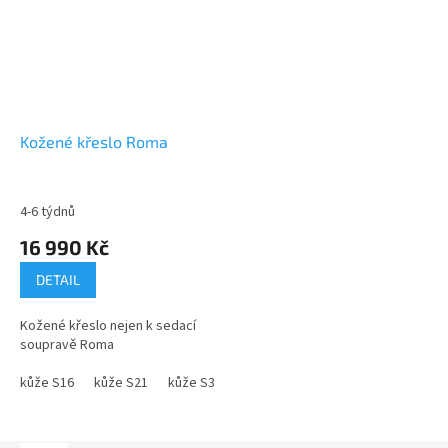
Kožené křeslo Roma
4-6 týdnů
16 990 Kč
DETAIL
Kožené křeslo nejen k sedací
soupravě Roma
kůže S16
kůže S21
kůže S34
kůže S38
kůže S41
kůže S42