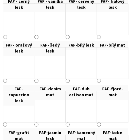
FAF - černý
FAF - vanilka
FAF- červený
FAF- fialový
lesk
lesk
lesk
lesk
FAF- oražový
FAF- šedý
FAF-bílý lesk
FAF-bílý mat
lesk
lesk
FAF-
FAF-denim
FAF-dub
FAF-fjord-
capuccino
mat
artisan mat
mat
lesk
FAF-grafit
FAF-jasmín
FAF-kamenný
FAF-kobe
mat
lesk
mat
mat