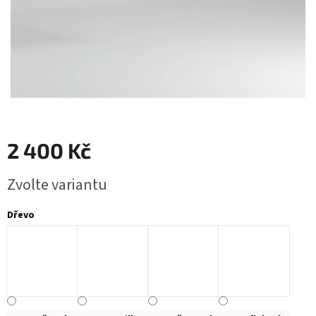
2 400 Kč
Měrná
Zvolte variantu
cena:
Dřevo