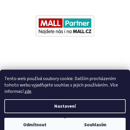
Tento web používá soubory cookie. Dalším procházením
tohoto webu vyjadřujete souhlas s jejich používáním.. Více
informací
zde
.
Vytvořil Shoptet
Nastavení
Nastavil tým EshopyUmíme.cz
Odmítnout
Souhlasím
Copyright 2026
Eurosedacky.cz
. Všechna práva vyhrazena.