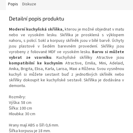
Popis
Diskuze
Detailní popis produktu
Moderní kuchyňská skříňka
,
kterou je možné objednat v matu
nebo ve vysokém lesku. Skříňka je prosklená s výklopem
nahoru, s policí. Sokl a korpusy skříněk jsou v bílé barvě. Úchyty
jsou plastové v šedém barevném provedení. Skříňky jsou
vyrobeny z foliované MDF ve vysokém lesku.
Barvu si můžete
vybrat ze vzorníku
. Kuchyňské skříňky Atractive jsou
kompatibilní ke kuchyním
Atractive, Emilia, Mini, Adelaid,
Anika, Brigita, Elisa, Karla, Larisa, Maxi a Růžena. Svou vysněnou
kuchyň si můžete sestavit buď z jednotlivých skříněk nebo
skříňky dokoupit ke kuchyňské sestavě. Skříňka je dodávána v
demontu.
Rozměry:
Výška: 58 cm
Šířka: 100 cm
Hloubka: 30 cm
Hrany mají ABS o šíři 0,6 mm.
Šířka korpusu je 18 mm.