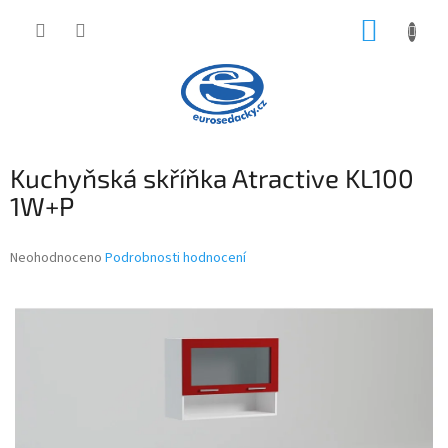
Přejít
NÁKUP
na
obsah
KOŠÍK
Kuchyňská skříňka Atractive KL100
1W+P
Průměrné
Neohodnoceno
Podrobnosti hodnocení
hodnocení
produktu
je
0,0
z
5
hvězdiček.