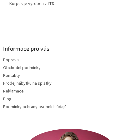
Korpus je vyroben z LTD.
Z
á
p
a
Informace pro vás
t
Doprava
í
Obchodní podmínky
Kontakty
Prodej nábytku na splátky
Reklamace
Blog
Podmínky ochrany osobních údajů