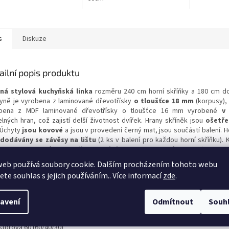
s
Diskuze
ailní popis produktu
ná stylová kuchyňská linka
rozměru 240 cm horní skříňky a 180 cm dol
yně je vyrobena z laminované dřevotřísky
o tloušťce 18 mm
(korpusy), 
bena z MDF laminované dřevotřísky o tloušťce 16 mm
vyrobené
v 
telných hran, což zajistí delší životnost dvířek. Hrany skříněk jsou
ošetře
Úchyty
jsou kovové
a jsou v provedení černý mat, jsou součástí balení. H
dodávány se závěsy na lištu
(2 ks v balení pro každou horní skříňku). 
íky
jsou kovové
. Kuchyně je dodávána
bez pracovní desky
(desku j
upit z naší nabídky níže). Zboží je dodáváno
v demontu
se schematickým
web používá soubory cookie. Dalším procházením tohoto webu
áži.
jete souhlas s jejich používáním.. Více informací
zde
.
ěry horní skříňky
zleva:
(šířka/výška/hloubka v cm)
sná 60 (60/58/30)
avení
Odmítnout
Souh
sná 80 (80/58/30)
sná 40 (40/58/30)
stořová 60 (60/40/30)