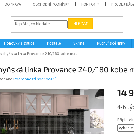
DOPRAVA
OBCHODNÍ PODMÍNKY
KONTAKTY
PRODEJ NÁBY
HLEDAT
Pohovky a gauče
Postele
Skříně
Kuchyňské linky
uchyňská linka Provance 240/180 kobe mat
hyňská linka Provance 240/180 kobe 
né
noceno
Podrobnosti hodnocení
ní
14 
u
Měrná
4-6 t
cena:
ek.
Příplatek