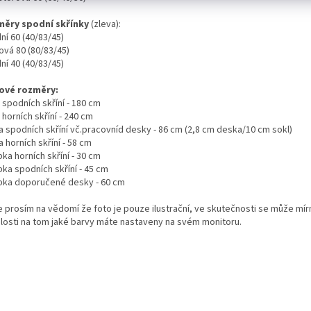
ěry spodní skřínky
(zleva):
ní 60 (40/83/45)
ová 80 (80/83/45)
ní 40 (40/83/45)
ové rozměry:
 spodních skříní - 180 cm
 horních skříní - 240 cm
a spodních skříní vč.pracovníd desky - 86 cm (2,8 cm deska/10 cm sokl)
 horních skříní - 58 cm
ka horních skříní - 30 cm
ka spodních skříní - 45 cm
bka doporučené desky - 60 cm
 prosím na vědomí že foto je pouze ilustrační, ve skutečnosti se může mírně
slosti na tom jaké barvy máte nastaveny na svém monitoru.