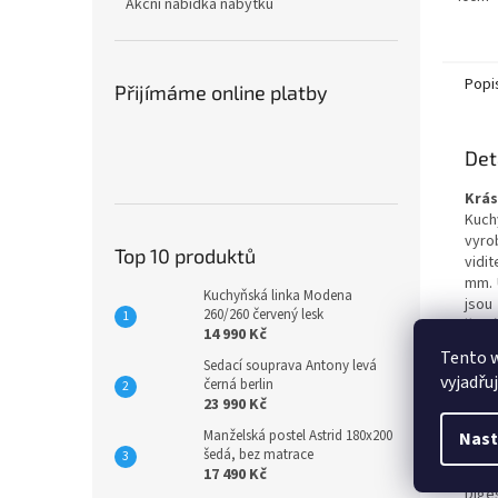
Akční nabídka nábytku
Popi
Přijímáme online platby
Det
Krás
Kuch
vyro
Top 10 produktů
vidi
mm. 
Kuchyňská linka Modena
jsou
260/260 červený lesk
šupl
14 990 Kč
zako
Tento 
Sedací souprava Antony levá
mont
vyjadřu
černá berlin
23 990 Kč
Rozm
Závě
Manželská postel Astrid 180x200
Nast
Závě
šedá, bez matrace
Závě
17 490 Kč
Dige