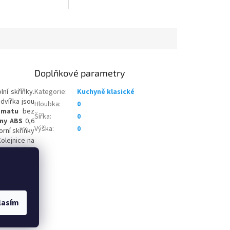
Doplňkové parametry
ní skříňky.
Kategorie
:
Kuchyně klasické
dvířka jsou
Hloubka
:
0
matu
bez
Šířka
:
0
ny ABS
0,6
Výška
:
0
orní skříňky
Kolejnice na
e možné si
 návodem k
lasím