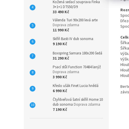
Kožená sedací souprava Finka
3+1+1 DTS50/D9
Rozm
33 490 Kč
Spod
Válenda Turi 90x200 levá arte
Dřez
Doprava zdarma
Spod
11 990 Kč
Celk
Skříň Basti IV dub sonoma
Šířka
9 190 Kč
Šířka
Boxspring Samara 180x200 šedá
Výšk
31 290 Kč
Výška
Hloub
Psací stůl Function 70484 lanýž
Hloub
Doprava zdarma
Hlou
3 990 Kč
Křeslo ušák Finet Lucia hnědá
Berte
6 990 Kč
závi
Čtyřdveřová šatní skříň Home 10
dub sonoma
Doprava zdarma
7 190 Kč