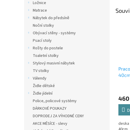
Ložnice
Souvi
Matrace
Nábytek do předsíně
Noční stolky
Obývací stěny - systémy
Psací stoly
Rošty do postele
Toaletní stolky
Stylový masivní nábytek
Praco
TV stolky
40c
Válendy
Židle dětské
Židle jídelní
460
Police, policové systémy
DÁRKOVÉ POUKAZY
D
DOPRODEJ ZA VÝHODNÉ CENY
AKCE MĚSÍCE - slevy
deska 
40cm