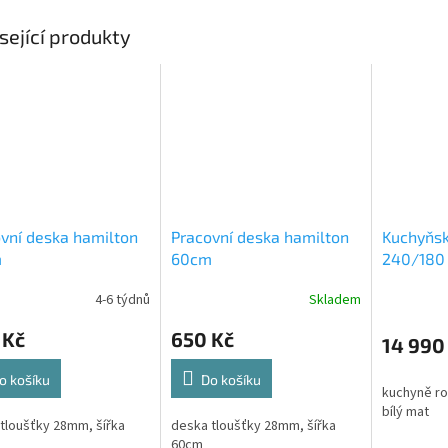
sející produkty
vní deska hamilton
Pracovní deska hamilton
Kuchyňsk
m
60cm
240/180 
4-6 týdnů
Skladem
 Kč
650 Kč
14 990
o košíku
Do košíku
kuchyně ro
bílý mat
tloušťky 28mm, šířka
deska tloušťky 28mm, šířka
60cm