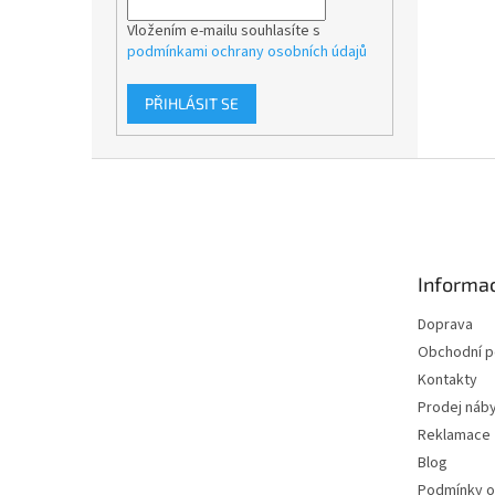
Vložením e-mailu souhlasíte s
podmínkami ochrany osobních údajů
PŘIHLÁSIT SE
Z
á
p
a
t
Informac
í
Doprava
Obchodní 
Kontakty
Prodej náby
Reklamace
Blog
Podmínky o