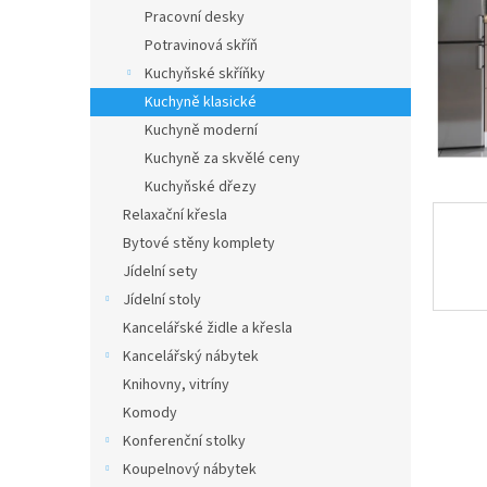
n
Pracovní desky
e
Potravinová skříň
l
Kuchyňské skříňky
Kuchyně klasické
Kuchyně moderní
Kuchyně za skvělé ceny
Kuchyňské dřezy
Relaxační křesla
Bytové stěny komplety
Jídelní sety
Jídelní stoly
Kancelářské židle a křesla
Kancelářský nábytek
Knihovny, vitríny
Komody
Konferenční stolky
Koupelnový nábytek