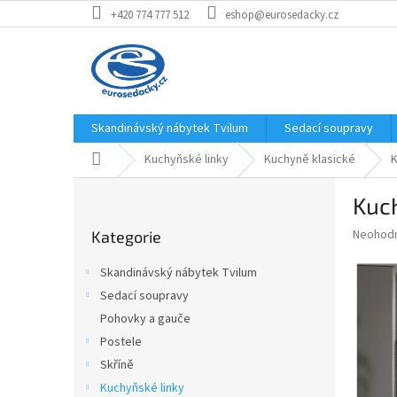
Přejít
+420 774 777 512
eshop@eurosedacky.cz
na
obsah
Skandinávský nábytek Tvilum
Sedací soupravy
Domů
Kuchyňské linky
Kuchyně klasické
K
P
Kuc
o
Přeskočit
s
Průměr
Neohod
Kategorie
kategorie
t
hodnoce
r
produkt
Skandinávský nábytek Tvilum
a
je
Sedací soupravy
0,0
n
z
Pohovky a gauče
n
5
í
Postele
hvězdič
p
Skříně
a
Kuchyňské linky