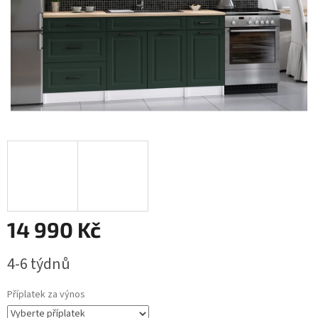
14 990 Kč
Měrná
4-6 týdnů
cena:
Příplatek za výnos