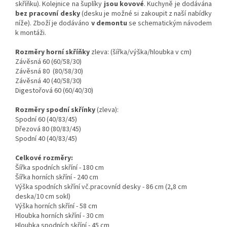
skříňku). Kolejnice na šuplíky
jsou kovové
. Kuchyně je dodávána
bez pracovní desky
(desku je možné si zakoupit z naší nabídky
níže). Zboží je dodáváno
v demontu
se schematickým návodem
k montáži.
Rozměry horní skříňky
zleva:
(šířka/výška/hloubka v cm)
Závěsná 60 (60/58/30)
Závěsná 80 (80/58/30)
Závěsná 40 (40/58/30)
Digestořová 60 (60/40/30)
Rozměry spodní skřínky
(zleva):
Spodní 60 (40/83/45)
Dřezová 80 (80/83/45)
Spodní 40 (40/83/45)
Celkové rozměry:
Šířka spodních skříní - 180 cm
Šířka horních skříní - 240 cm
Výška spodních skříní vč.pracovníd desky - 86 cm (2,8 cm
deska/10 cm sokl)
Výška horních skříní - 58 cm
Hloubka horních skříní - 30 cm
Hloubka spodních skříní - 45 cm