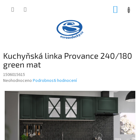
Přejít
NÁKUP
na
obsah
KOŠÍK
Kuchyňská linka Provance 240/180
green mat
1506015615
Průměrné
Neohodnoceno
Podrobnosti hodnocení
hodnocení
produktu
je
0,0
z
5
hvězdiček.