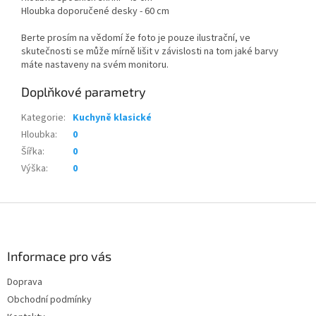
Hloubka doporučené desky - 60 cm
Berte prosím na vědomí že foto je pouze ilustrační, ve
skutečnosti se může mírně lišit v závislosti na tom jaké barvy
máte nastaveny na svém monitoru.
Doplňkové parametry
Kategorie
:
Kuchyně klasické
Hloubka
:
0
Šířka
:
0
Výška
:
0
Z
á
p
a
Informace pro vás
t
Doprava
í
Obchodní podmínky