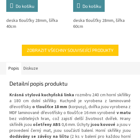
Do košíku
Do košíku
deska tloušťky 28mm, šířka
deska tloušťky 28mm, šířka
40cm
60cm
ZOBRAZIT VŠECHNY SOUVISEJÍCÍ PRODUKTY
Popis
Diskuze
Detailní popis produktu
Krásná stylová kuchyňská linka
rozměru 240 cm horní skříňky
a 180 cm dolní skříňky. Kuchyně je vyrobena z laminované
dřevotřísky
o tloušťce 18 mm
(korpusy), dvířka jsou vyrobena z
MDF laminované dřevotřísky o tloušťce 16 mm
vyrobené
v matu
bez viditelných hran, což zajistí delší životnost dvířek. Hrany
skříněk jsou
ošetřeny ABS
0,6 mm. Úchyty
jsou kovové
a jsou v
provedení černý mat, jsou součástí balení. Horní skříňky jsou
dodávány se závěsy na lištu
(2 ks v balení pro každou horní