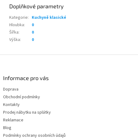
Doplňkové parametry
Kategorie
:
Kuchyně klasické
Hloubka
:
0
Šířka
:
0
Výška
:
0
Z
á
p
a
Informace pro vás
t
Doprava
í
Obchodní podmínky
Kontakty
Prodej nábytku na splátky
Reklamace
Blog
Podmínky ochrany osobních údajů