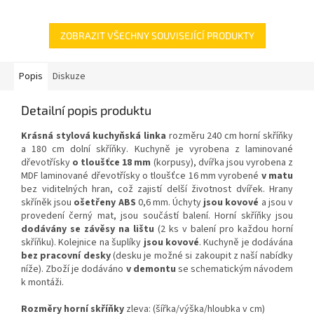
ZOBRAZIT VŠECHNY SOUVISEJÍCÍ PRODUKTY
Popis
Diskuze
Detailní popis produktu
Krásná stylová kuchyňská linka
rozměru 240 cm horní skříňky
a 180 cm dolní skříňky. Kuchyně je vyrobena z laminované
dřevotřísky
o tloušťce 18 mm
(korpusy), dvířka jsou vyrobena z
MDF laminované dřevotřísky o tloušťce 16 mm
vyrobené
v matu
bez viditelných hran, což zajistí delší životnost dvířek. Hrany
skříněk jsou
ošetřeny ABS
0,6 mm. Úchyty
jsou kovové
a jsou v
provedení černý mat, jsou součástí balení. Horní skříňky jsou
dodávány se závěsy na lištu
(2 ks v balení pro každou horní
skříňku). Kolejnice na šuplíky
jsou kovové
. Kuchyně je dodávána
bez pracovní desky
(desku je možné si zakoupit z naší nabídky
níže). Zboží je dodáváno
v demontu
se schematickým návodem
k montáži.
Rozměry horní skříňky
zleva:
(šířka/výška/hloubka v cm)