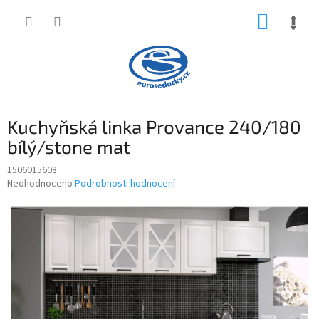
Přejít
NÁKUP
na
obsah
KOŠÍK
Kuchyňská linka Provance 240/180
bílý/stone mat
1506015608
Průměrné
Neohodnoceno
Podrobnosti hodnocení
hodnocení
produktu
je
0,0
z
5
hvězdiček.