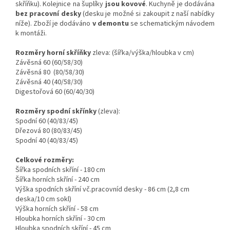
skříňku). Kolejnice na šuplíky
jsou kovové
. Kuchyně je dodávána
bez pracovní desky
(desku je možné si zakoupit z naší nabídky
níže). Zboží je dodáváno
v demontu
se schematickým návodem
k montáži.
Rozměry horní skříňky
zleva:
(šířka/výška/hloubka v cm)
Závěsná 60 (60/58/30)
Závěsná 80 (80/58/30)
Závěsná 40 (40/58/30)
Digestořová 60 (60/40/30)
Rozměry spodní skřínky
(zleva):
Spodní 60 (40/83/45)
Dřezová 80 (80/83/45)
Spodní 40 (40/83/45)
Celkové rozměry:
Šířka spodních skříní - 180 cm
Šířka horních skříní - 240 cm
Výška spodních skříní vč.pracovníd desky - 86 cm (2,8 cm
deska/10 cm sokl)
Výška horních skříní - 58 cm
Hloubka horních skříní - 30 cm
Hloubka spodních skříní - 45 cm