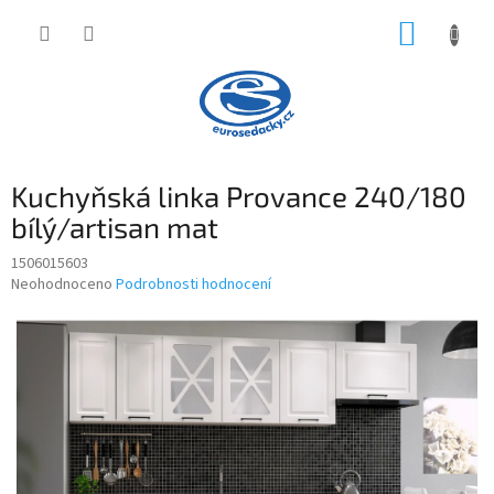
Přejít
NÁKUP
na
obsah
KOŠÍK
Kuchyňská linka Provance 240/180
bílý/artisan mat
1506015603
Průměrné
Neohodnoceno
Podrobnosti hodnocení
hodnocení
produktu
je
0,0
z
5
hvězdiček.