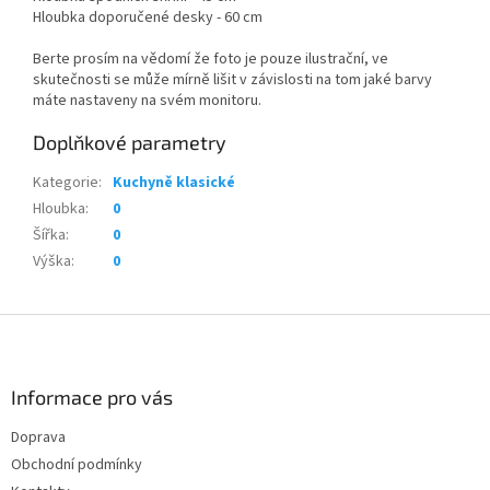
Hloubka doporučené desky - 60 cm
Berte prosím na vědomí že foto je pouze ilustrační, ve
skutečnosti se může mírně lišit v závislosti na tom jaké barvy
máte nastaveny na svém monitoru.
Doplňkové parametry
Kategorie
:
Kuchyně klasické
Hloubka
:
0
Šířka
:
0
Výška
:
0
Z
á
p
a
Informace pro vás
t
Doprava
í
Obchodní podmínky