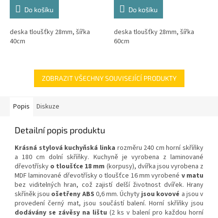
Do košíku
Do košíku
deska tloušťky 28mm, šířka
deska tloušťky 28mm, šířka
40cm
60cm
ZOBRAZIT VŠECHNY SOUVISEJÍCÍ PRODUKTY
Popis
Diskuze
Detailní popis produktu
Krásná stylová kuchyňská linka
rozměru 240 cm horní skříňky
a 180 cm dolní skříňky. Kuchyně je vyrobena z laminované
dřevotřísky
o tloušťce 18 mm
(korpusy), dvířka jsou vyrobena z
MDF laminované dřevotřísky o tloušťce 16 mm
vyrobené
v matu
bez viditelných hran, což zajistí delší životnost dvířek. Hrany
skříněk jsou
ošetřeny ABS
0,6 mm. Úchyty
jsou kovové
a jsou v
provedení černý mat, jsou součástí balení. Horní skříňky jsou
dodávány se závěsy na lištu
(2 ks v balení pro každou horní