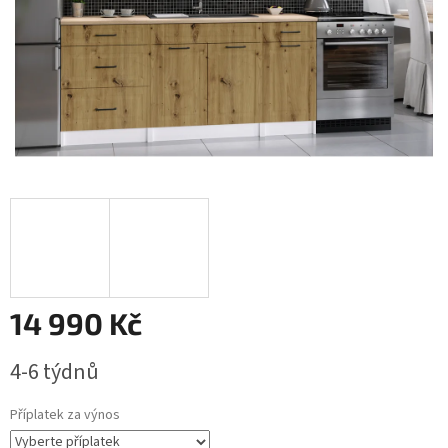
14 990 Kč
Měrná
4-6 týdnů
cena:
Příplatek za výnos