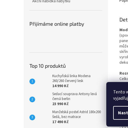
Popi
Akční nabídka nábytku
Det
Přijímáme online platby
Mode
(spo
pane
může
skří
vyro
deko
Top 10 produktů
Roz
Kuchyňská linka Modena
Celko
260/260 červený lesk
14 990 Kč
Prov
Tento 
Sedací souprava Antony levá
- hor
vyjadřu
černá berlin
- hor
23 990 Kč
- hor
Manželská postel Astrid 180x200
Nast
Prov
šedá, bez matrace
17 490 Kč
- dol
- 3 x