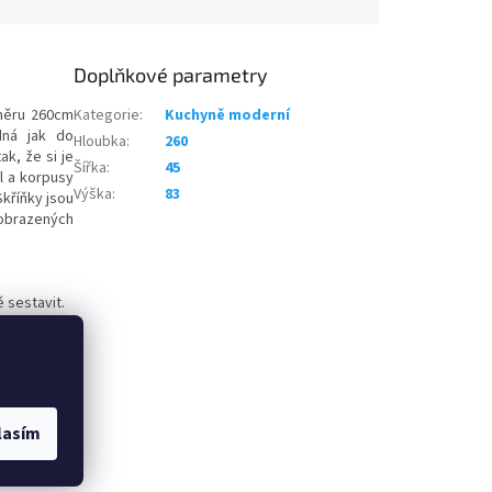
Doplňkové parametry
měru 260cm
Kategorie
:
Kuchyně moderní
ná jak do
Hloubka
:
260
k, že si je
Šířka
:
45
l a korpusy
Výška
:
83
kříňky jsou
obrazených
ě sestavit.
lasím