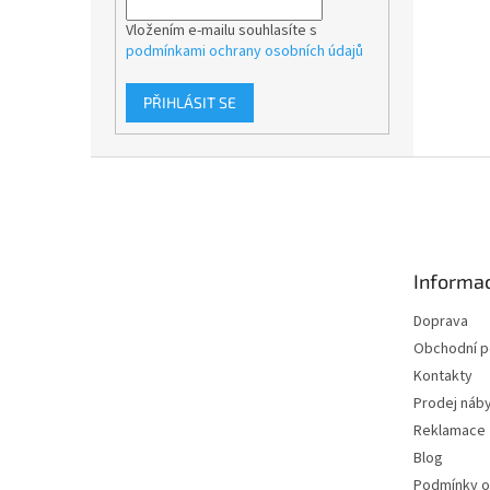
Vložením e-mailu souhlasíte s
podmínkami ochrany osobních údajů
PŘIHLÁSIT SE
Z
á
p
a
t
Informac
í
Doprava
Obchodní 
Kontakty
Prodej náby
Reklamace
Blog
Podmínky o