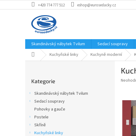
Přejít
+420 774 777 512
eshop@eurosedacky.cz
na
obsah
Skandinávský nábytek Tvilum
Sedací soupravy
Domů
Kuchyňské linky
Kuchyně moderní
P
Kuc
o
Přeskočit
s
Průměr
Neohod
Kategorie
kategorie
t
hodnoce
r
produkt
Skandinávský nábytek Tvilum
a
je
Sedací soupravy
0,0
n
z
Pohovky a gauče
n
5
í
Postele
hvězdič
p
Skříně
a
Kuchyňské linky