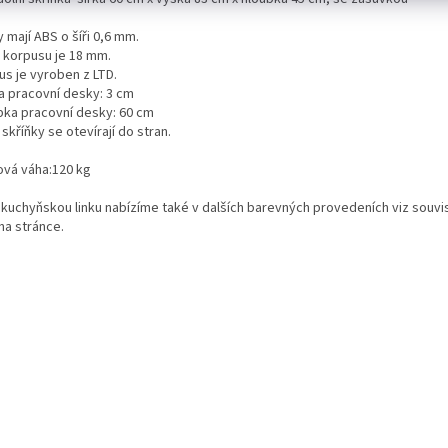
 mají ABS o šíři 0,6 mm.
a korpusu je 18 mm.
us je vyroben z LTD.
a pracovní desky: 3 cm
bka pracovní desky: 60 cm
 skříňky se otevírají do stran.
ová váha:120 kg
 kuchyňskou linku nabízíme také v dalších barevných provedeních viz souvis
na stránce.