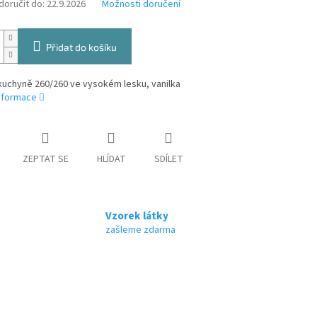
oručit do:
22.9.2026
Možnosti doručení
Přidat do košíku
kuchyně 260/260 ve vysokém lesku, vanilka
informace
ZEPTAT SE
HLÍDAT
SDÍLET
Vzorek látky
zašleme zdarma