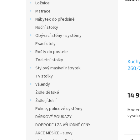
Ložnice
Matrace
Nábytek do předsíně
Noční stolky
Obývací stěny - systémy
Psací stoly
Rošty do postele
Toaletní stolky
Kuch
Stylový masivní nábytek
260/2
TV stolky
Průmě
Válendy
hodno
Židle dětské
produ
14 9
je
Židle jídelní
5,0
Police, policové systémy
Modern
z
vysoké
DÁRKOVÉ POUKAZY
5
hvězdi
DOPRODEJ ZA VÝHODNÉ CENY
AKCE MĚSÍCE - slevy