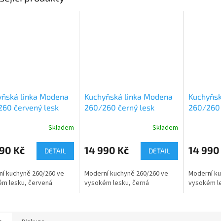
yňská linka Modena
Kuchyňská linka Modena
Kuchyňsk
60 červený lesk
260/260 černý lesk
260/260 
Skladem
Skladem
rné
cení
ktu
90 Kč
14 990 Kč
14 990
DETAIL
DETAIL
í kuchyně 260/260 ve
Moderní kuchyně 260/260 ve
Moderní ku
m lesku, červená
vysokém lesku, černá
vysokém le
ček.