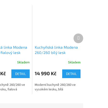
Další
produkt
á linka Modena
Kuchyňská linka Modena
fialový lesk
260/260 bílý lesk
Skladem
Skladem
 Kč
14 990 Kč
DETAIL
DETAIL
chyně 260/260 ve
Moderní kuchyně 260/260 ve
sku, fialová
vysokém lesku, bílá