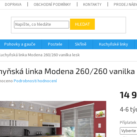
DOPRAVA
OBCHODNÍ PODMÍNKY
KONTAKTY
PRODEJ NÁBY
HLEDAT
Pohovky a gauče
Postele
Skříně
Kuchyňské linky
Kuchyňská linka Modena 260/260 vanilka lesk
hyňská linka Modena 260/260 vanilka 
né
noceno
Podrobnosti hodnocení
ní
14 
u
Měrná
4-6 t
cena:
ek.
Příplatek