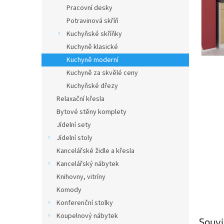
n
Pracovní desky
e
Potravinová skříň
l
Kuchyňské skříňky
Kuchyně klasické
Kuchyně moderní
Kuchyně za skvělé ceny
Kuchyňské dřezy
Relaxační křesla
Bytové stěny komplety
Jídelní sety
Jídelní stoly
Kancelářské židle a křesla
Kancelářský nábytek
Knihovny, vitríny
Komody
Konferenční stolky
Koupelnový nábytek
Souvi