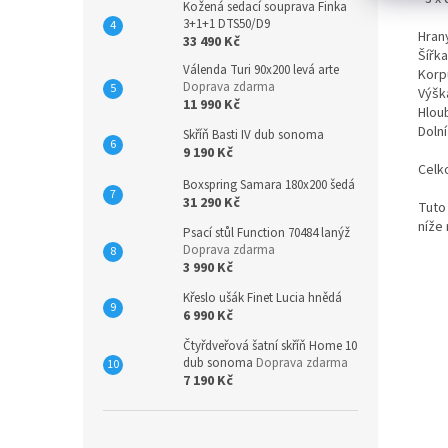
Kožená sedací souprava Finka
3+1+1 DTS50/D9
Hrany
33 490 Kč
Šířk
Válenda Turi 90x200 levá arte
Korp
Doprava zdarma
Výšk
11 990 Kč
Hlou
Dolní
Skříň Basti IV dub sonoma
9 190 Kč
Celk
Boxspring Samara 180x200 šedá
31 290 Kč
Tuto
níže 
Psací stůl Function 70484 lanýž
Doprava zdarma
3 990 Kč
Křeslo ušák Finet Lucia hnědá
6 990 Kč
Čtyřdveřová šatní skříň Home 10
dub sonoma
Doprava zdarma
7 190 Kč