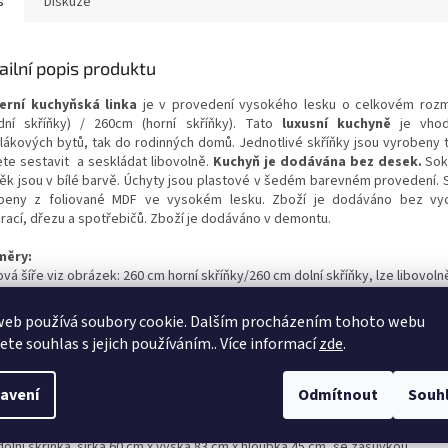
s
Diskuze
ailní popis produktu
rní kuchyňská linka
je v provedení vysokého lesku o celkovém roz
dní skříňky) / 260cm (horní skříňky). Tato
luxusní kuchyně
je vhod
lákových bytů, tak do rodinných domů. Jednotlivé skříňky jsou vyrobeny ta
te sestavit a seskládat libovolně.
Kuchyň je dodávána bez desek.
Sok
něk jsou v bílé barvě. Úchyty jsou plastové v šedém barevném provedení. S
beny z foliované MDF ve vysokém lesku. Zboží je dodáváno bez vy
rací, dřezu a spotřebičů. Zboží je dodáváno v demontu.
měry:
vá šíře viz obrázek: 260 cm horní skříňky/260 cm dolní skříňky, lze libovoln
edení horní skříňky:
web používá soubory cookie. Dalším procházením tohoto webu
ní skříňka šířka 100cm x výška 58 cm x hloubka 30 cm, s policí
jete souhlas s jejich používáním.. Více informací
zde
.
ní skříňka šířka 60 cm x výška 58 cm x hloubka 30 cm
ní skříňka šířka 100 cm x výška 58 cm x hloubka 30 cm, s policí
avení
Odmítnout
Souh
edení dolní skříňky
:
ní skříňka šířka 80 cm x výška 83 cm x hloubka 45 cm, bez zásuvky
 dolní skříňka šířka 60 cm x výška 83 cm x hloubka 45 cm, se zásuvkou