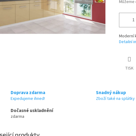
Můžeme d
Moderní 
Detailní 
TISK
Doprava zdarma
Snadný nákup
Expedujeme ihned!
Zboží také na splátky
Dočasné uskladnění
zdarma
sející produkty