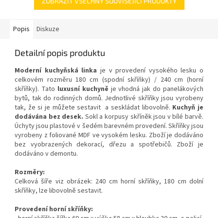
ZOBRAZIT VŠECHNY SOUVISEJÍCÍ PRODUKTY
Popis
Diskuze
Detailní popis produktu
Moderní kuchyňská linka
je v provedení vysokého lesku o
celkovém rozměru 180 cm (spodní skříňky) / 240 cm (horní
skříňky). Tato
luxusní kuchyně
je vhodná jak do panelákových
bytů, tak do rodinných domů. Jednotlivé skříňky jsou vyrobeny
tak, že si je můžete sestavit a seskládat libovolně.
Kuchyň je
dodávána bez desek.
Sokl a korpusy skříněk jsou v bílé barvě.
Úchyty jsou plastové v šedém barevném provedení. Skříňky jsou
vyrobeny z foliované MDF ve vysokém lesku. Zboží je dodáváno
bez vyobrazených dekorací, dřezu a spotřebičů. Zboží je
dodáváno v demontu.
Rozměry:
Celková šíře viz obrázek: 240 cm horní skříňky, 180 cm dolní
skříňky, lze libovolně sestavit.
Provedení horní skříňky: