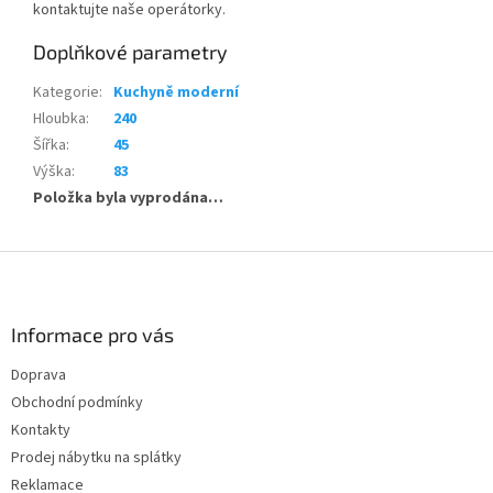
kontaktujte naše operátorky.
Doplňkové parametry
Kategorie
:
Kuchyně moderní
Hloubka
:
240
Šířka
:
45
Výška
:
83
Položka byla vyprodána…
Z
á
p
a
Informace pro vás
t
Doprava
í
Obchodní podmínky
Kontakty
Prodej nábytku na splátky
Reklamace