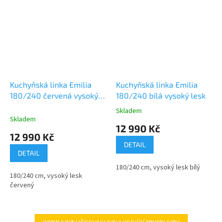
Kuchyňská linka Emilia
Kuchyňská linka Emilia
180/240 červená vysoký
180/240 bílá vysoký lesk
lesk
Skladem
Průměrné
Skladem
hodnocení
12 990 Kč
produktu
12 990 Kč
je
DETAIL
4,3
DETAIL
z
180/240 cm, vysoký lesk bílý
5
180/240 cm, vysoký lesk
hvězdiček.
červený