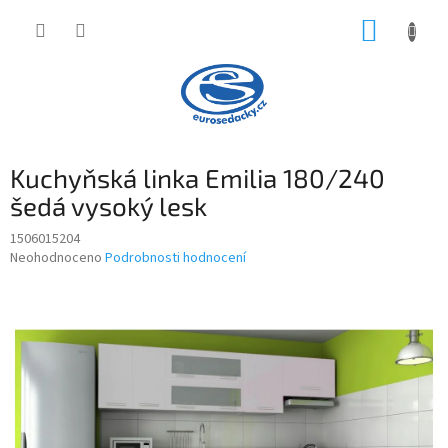
Přejít
NÁKUP
na
obsah
KOŠÍK
Kuchyňská linka Emilia 180/240
šedá vysoký lesk
1506015204
Průměrné
Neohodnoceno
Podrobnosti hodnocení
hodnocení
produktu
je
0,0
z
5
hvězdiček.