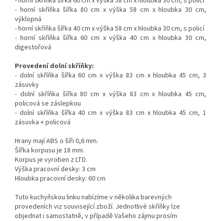
- horní skříňka šířka 60 cm x výška 58 cm x hloubka 30 cm, s policí
- horní skříňka šířka 80 cm x výška 58 cm x hloubka 30 cm,
výklopná
- horní skříňka šířka 40 cm x výška 58 cm x hloubka 30 cm, s policí
- horní skříňka šířka 60 cm x výška 40 cm x hloubka 30 cm,
digestořová
Provedení dolní skříňky:
- dolní skříňka šířka 60 cm x výška 83 cm x hloubka 45 cm, 3
zásuvky
- dolní skříňka šířka 80 cm x výška 83 cm x hloubka 45 cm,
policová se záslepkou
- dolní skříňka šířka 40 cm x výška 83 cm x hloubka 45 cm, 1
zásuvka + policová
Hrany mají ABS o šíři 0,6 mm.
Šířka korpusu je 18 mm.
Korpus je vyroben z LTD.
Výška pracovní desky: 3 cm
Hloubka pracovní desky: 60 cm
Tuto kuchyňskou linku nabízíme v několika barevných
provedeních viz související zboží. Jednotlivé skříňky lze
objednat i samostatně, v případě Vašeho zájmu prosím