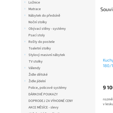
Ložnice
Souvi
Matrace
Nábytek do předsíně
Noční stolky
Obývací stěny - systémy
Psací stoly
Rošty do postele
Toaletní stolky
Stylový masivní nábytek
Kuchy
TV stolky
180/
Válendy
Židle dětské
Židle jídelní
9 10
Police, policové systémy
DÁRKOVÉ POUKAZY
rozměr
DOPRODEJ ZA VÝHODNÉ CENY
v lesk
AKCE MĚSÍCE - slevy