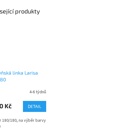
sející produkty
ňská linka Larisa
180
4-6 týdnů
0 Kč
DETAIL
 180/180, na výběr barvy
u