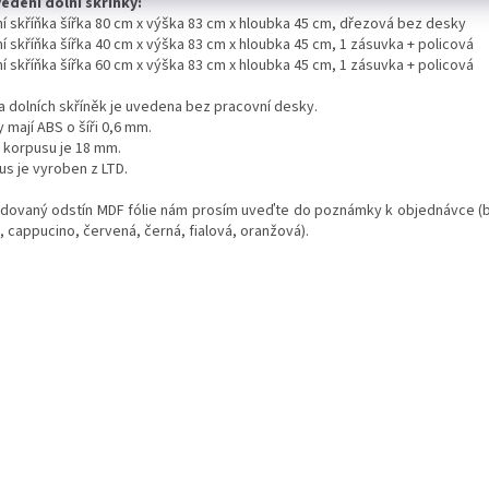
edení dolní skříňky:
lní skříňka šířka 80 cm x výška 83 cm x hloubka 45 cm, dřezová bez desky
ní skříňka šířka 40 cm x výška 83 cm x hloubka 45 cm, 1 zásuvka + policová
ní skříňka šířka 60 cm x výška 83 cm x hloubka 45 cm, 1 zásuvka + policová
a dolních skříněk je uvedena bez pracovní desky.
 mají ABS o šíři 0,6 mm.
a korpusu je 18 mm.
us je vyroben z LTD.
dovaný odstín MDF fólie nám prosím uveďte do poznámky k objednávce (bíl
, cappucino, červená, černá, fialová, oranžová).