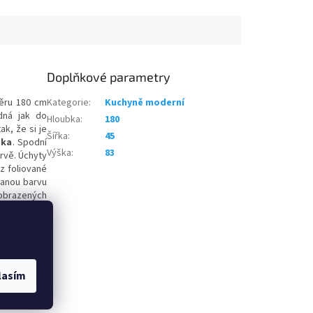
Doplňkové parametry
ěru 180 cm
Kategorie
:
Kuchyně moderní
ná jak do
Hloubka
:
180
k, že si je
Šířka
:
45
ska
. Spodní
Výška
:
83
arvě. Úchyty
z foliované
vanou barvu
obrazených
vépomocí).
lasím