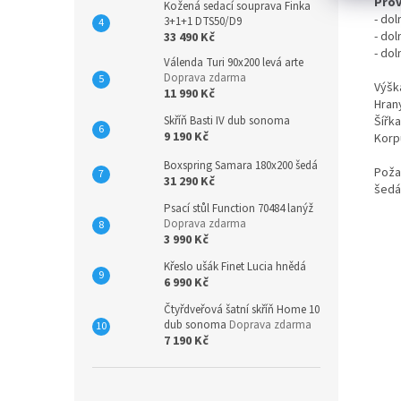
Prov
Kožená sedací souprava Finka
- do
3+1+1 DTS50/D9
- dol
33 490 Kč
- dol
Válenda Turi 90x200 levá arte
Doprava zdarma
Výšk
11 990 Kč
Hrany
Skříň Basti IV dub sonoma
Šířk
9 190 Kč
Korp
Boxspring Samara 180x200 šedá
Poža
31 290 Kč
šedá
Psací stůl Function 70484 lanýž
Doprava zdarma
3 990 Kč
Křeslo ušák Finet Lucia hnědá
6 990 Kč
Čtyřdveřová šatní skříň Home 10
dub sonoma
Doprava zdarma
7 190 Kč