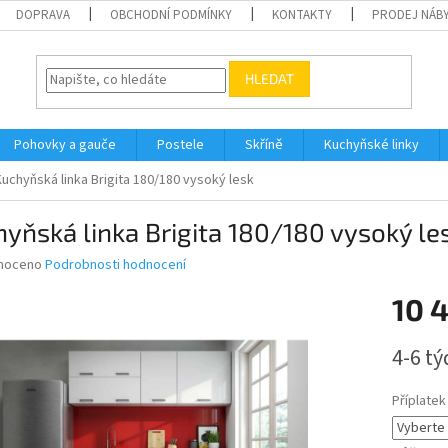
DOPRAVA
OBCHODNÍ PODMÍNKY
KONTAKTY
PRODEJ NÁBY
HLEDAT
Pohovky a gauče
Postele
Skříně
Kuchyňské linky
Kuchyňská linka Brigita 180/180 vysoký lesk
yňská linka Brigita 180/180 vysoký le
né
noceno
Podrobnosti hodnocení
ní
10 
u
Měrná
4-6 t
cena:
ek.
Příplatek