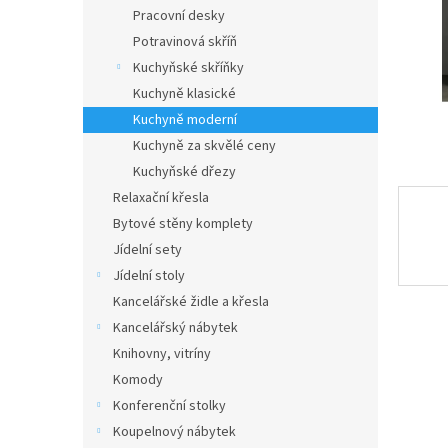
n
Pracovní desky
e
Potravinová skříň
l
Kuchyňské skříňky
Kuchyně klasické
Kuchyně moderní
Kuchyně za skvělé ceny
Kuchyňské dřezy
Relaxační křesla
Bytové stěny komplety
Jídelní sety
Jídelní stoly
Kancelářské židle a křesla
Kancelářský nábytek
Knihovny, vitríny
Komody
Konferenční stolky
Koupelnový nábytek