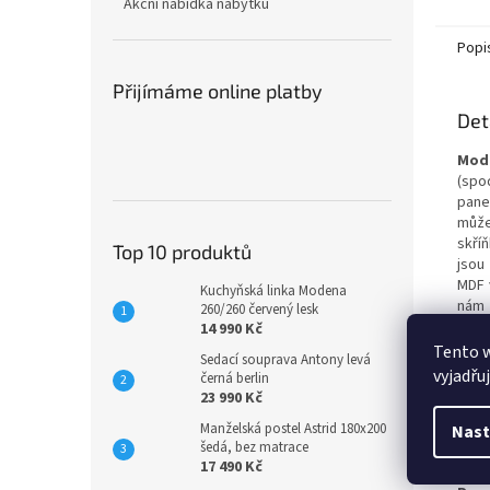
Akční nabídka nábytku
Popi
Přijímáme online platby
Det
Mode
(spo
pane
může
skří
Top 10 produktů
jsou
MDF 
Kuchyňská linka Modena
nám 
260/260 červený lesk
deko
14 990 Kč
Dopo
Tento 
Sedací souprava Antony levá
vyjadřu
černá berlin
Prov
23 990 Kč
- hor
Manželská postel Astrid 180x200
Nast
- hor
šedá, bez matrace
- hor
17 490 Kč