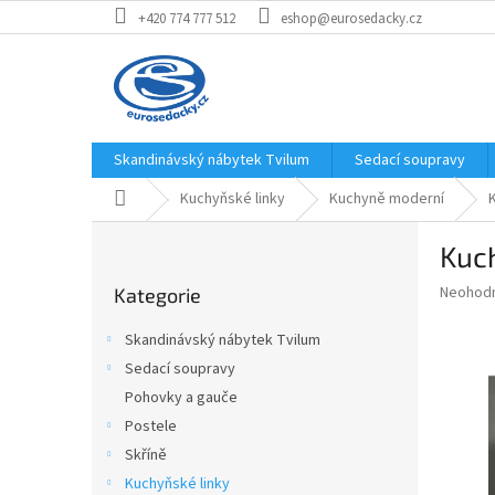
Přejít
+420 774 777 512
eshop@eurosedacky.cz
na
obsah
Skandinávský nábytek Tvilum
Sedací soupravy
Domů
Kuchyňské linky
Kuchyně moderní
P
Kuch
o
Přeskočit
s
Průměr
Neohod
Kategorie
kategorie
t
hodnoce
r
produkt
Skandinávský nábytek Tvilum
a
je
Sedací soupravy
0,0
n
z
Pohovky a gauče
n
5
í
Postele
hvězdič
p
Skříně
a
Kuchyňské linky