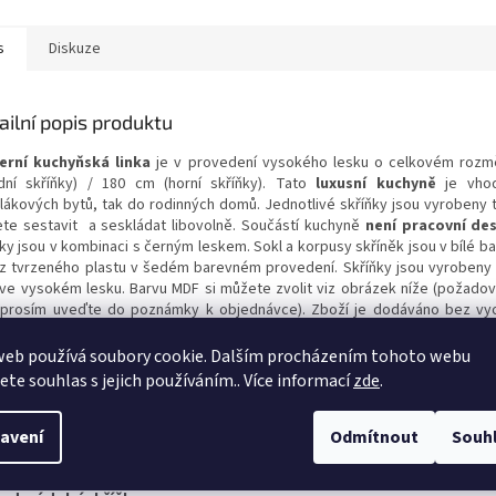
s
Diskuze
ailní popis produktu
rní kuchyňská linka
je v provedení vysokého lesku o celkovém rozm
dní skříňky) / 180 cm (horní skříňky). Tato
luxusní kuchyně
je vhod
lákových bytů, tak do rodinných domů. Jednotlivé skříňky jsou vyrobeny ta
te sestavit a seskládat libovolně. Součástí kuchyně
není pracovní de
ňky jsou v kombinaci s černým leskem. Sokl a korpusy skříněk jsou v bílé b
 z tvrzeného plastu v šedém barevném provedení. Skříňky jsou vyrobeny 
ve vysokém lesku. Barvu MDF si můžete zvolit viz obrázek níže (požado
prosím uveďte do poznámky k objednávce). Zboží je dodáváno bez vy
rací, dřezu a spotřebičů. Zboží je dodáváno v demontu pro montáž s
ručujeme celoplošný univerzální dřez z naší nabídky.
web používá soubory cookie. Dalším procházením tohoto webu
jete souhlas s jejich používáním.. Více informací
zde
.
edení horní skříňky:
ní skříňka šířka 80 cm x výška 58 cm x hloubka 30 cm, výklopná
avení
Odmítnout
Souh
ní skříňka šířka 40 cm x výška 58 cm x hloubka 30 cm, s policí
ní skříňka šířka 60 cm x výška 58 cm x hloubka 30 cm, s policí