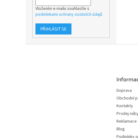
Vložením e-mailu souhlasíte s
podmínkami ochrany osobních údajů
PŘIHLÁSIT SE
Z
á
p
a
t
Informac
í
Doprava
Obchodní 
Kontakty
Prodej náby
Reklamace
Blog
Podmínky o