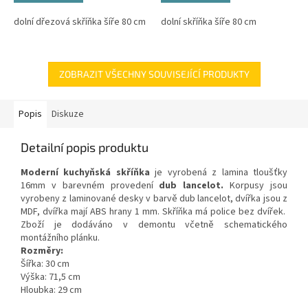
dolní dřezová skříňka šíře 80 cm
dolní skříňka šíře 80 cm
ZOBRAZIT VŠECHNY SOUVISEJÍCÍ PRODUKTY
Popis
Diskuze
Detailní popis produktu
Moderní kuchyňská skříňka
je vyrobená z lamina tloušťky
16mm v barevném provedení
dub lancelot.
Korpusy jsou
vyrobeny z laminované desky v barvě dub lancelot, dvířka jsou z
MDF, dvířka mají ABS hrany 1 mm. Skříňka má police bez dvířek.
Zboží je dodáváno v demontu včetně schematického
montážního plánku.
Rozměry:
Šířka: 30 cm
Výška: 71,5 cm
Hloubka: 29 cm