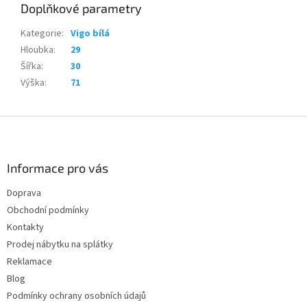
Doplňkové parametry
Kategorie
:
Vigo bílá
Hloubka
:
29
Šířka
:
30
Výška
:
71
Z
á
p
a
Informace pro vás
t
Doprava
í
Obchodní podmínky
Kontakty
Prodej nábytku na splátky
Reklamace
Blog
Podmínky ochrany osobních údajů