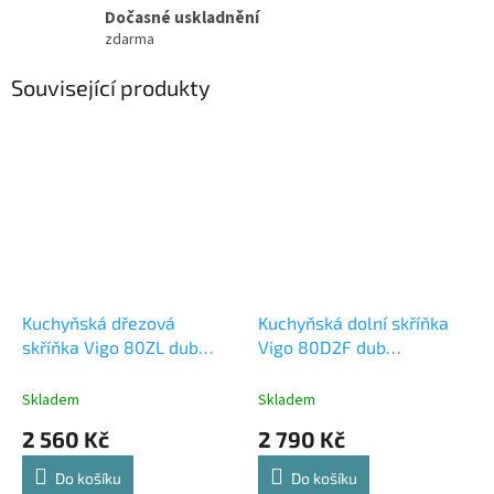
Dočasné uskladnění
zdarma
Související produkty
Kuchyňská dřezová
Kuchyňská dolní skříňka
skříňka Vigo 80ZL dub
Vigo 80D2F dub
lancelot/bílý lesk
lancelot/bílý lesk
Skladem
Skladem
2 560 Kč
2 790 Kč
Do košíku
Do košíku