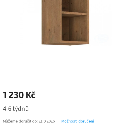
1 230 Kč
Měrná
4-6 týdnů
cena:
Můžeme doručit do:
21.9.2026
Možnosti doručení