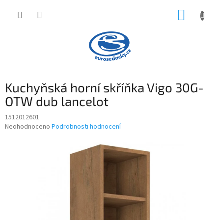
Přejít
NÁKUP
na
obsah
KOŠÍK
Kuchyňská horní skříňka Vigo 30G-
OTW dub lancelot
1512012601
Průměrné
Neohodnoceno
Podrobnosti hodnocení
hodnocení
produktu
je
0,0
z
5
hvězdiček.