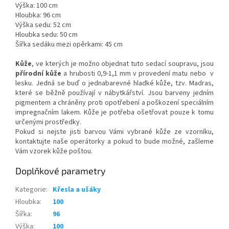
Výška: 100 cm
Hloubka: 96 cm
Výška sedu: 52 cm
Hloubka sedu: 50 cm
Šířka sedáku mezi opěrkami: 45 cm
Kůže
, ve kterých je možno objednat tuto sedací soupravu, jsou
přírodní kůže
a hrubosti 0,9-1,1 mm v provedení matu nebo v
lesku. Jedná se buď o jednabarevné hladké kůže, tzv. Madras,
které se běžně používají v nábytkářství. Jsou barveny jedním
pigmentem a chráněny proti opotřebení a poškození speciálním
impregnačním lakem. Kůže je potřeba ošetřovat pouze k tomu
určenými prostředky.
Pokud si nejste jisti barvou Vámi vybrané kůže ze vzorníku,
kontaktujte naše operátorky a pokud to bude možné, zašleme
Vám vzorek kůže poštou.
Doplňkové parametry
Kategorie
:
Křesla a ušáky
Hloubka
:
100
Šířka
:
96
Výška
:
100