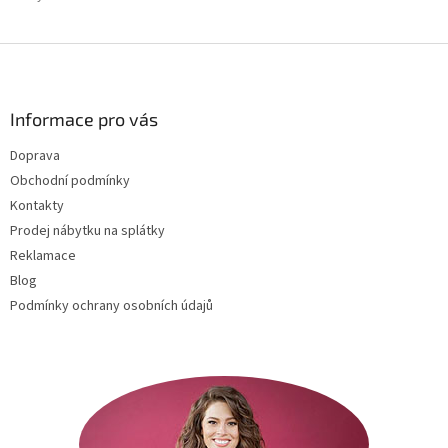
Z
á
p
a
Informace pro vás
t
Doprava
í
Obchodní podmínky
Kontakty
Prodej nábytku na splátky
Reklamace
Blog
Podmínky ochrany osobních údajů