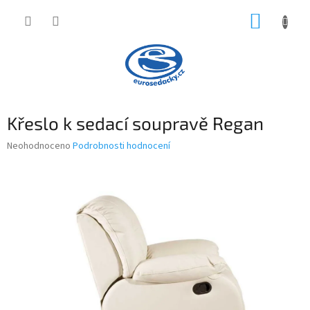
Přejít
NÁKUP
na
obsah
KOŠÍK
Křeslo k sedací soupravě Regan
Průměrné
Neohodnoceno
Podrobnosti hodnocení
hodnocení
produktu
je
0,0
z
5
hvězdiček.