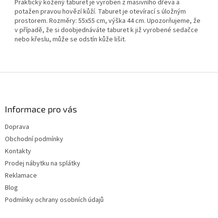
Praktický kožený taburet je vyroben z masivního dřeva a
potažen pravou hovězí kůží. Taburet je otevírací s úložným
prostorem. Rozměry: 55x55 cm, výška 44 cm. Upozorňujeme, že
v případě, že si doobjednáváte taburet k již vyrobené sedačce
nebo křeslu, může se odstín kůže lišit.
Z
á
p
a
Informace pro vás
t
Doprava
í
Obchodní podmínky
Kontakty
Prodej nábytku na splátky
Reklamace
Blog
Podmínky ochrany osobních údajů