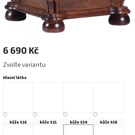
6 690 Kč
Měrná
Zvolte variantu
cena:
Hlavní látka
kůže S16
kůže S21
kůže S34
kůže S38