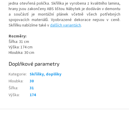
jedna otevřená polička. Skříňka je vyrobena z kvalitního lamina,
hrany jsou zakončeny ABS lištou. Nábytek je dodáván v demontu
a součástí je montážní plánek včetně všech potřebných
spojovacích materiálů. Vyobrazené dekorace nejsou v ceně.
Skříňku nabízíme také v
dalších variantách
.
Rozměry:
Šířka: 31 cm
Výška: 174 cm
Hloubka: 30 cm
Doplňkové parametry
Kategorie
:
Skříňky, doplňky
Hloubka
:
30
Šířka
:
31
Výška
:
174
Z
á
p