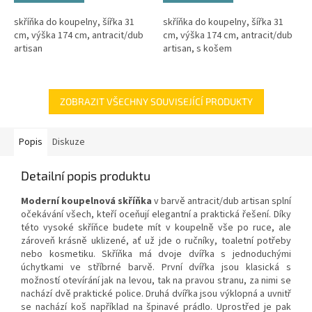
skříňka do koupelny, šířka 31
skříňka do koupelny, šířka 31
cm, výška 174 cm, antracit/dub
cm, výška 174 cm, antracit/dub
artisan
artisan, s košem
ZOBRAZIT VŠECHNY SOUVISEJÍCÍ PRODUKTY
Popis
Diskuze
Detailní popis produktu
Moderní koupelnová skříňka
v barvě antracit/dub artisan splní
očekávání všech, kteří oceňují elegantní a praktická řešení. Díky
této vysoké skříňce budete mít v koupelně vše po ruce, ale
zároveň krásně uklizené, ať už jde o ručníky, toaletní potřeby
nebo kosmetiku. Skříňka má dvoje dvířka s jednoduchými
úchytkami ve stříbrné barvě. První dvířka jsou klasická s
možností otevírání jak na levou, tak na pravou stranu, za nimi se
nachází dvě praktické police. Druhá dvířka jsou výklopná a uvnitř
se nachází koš například na špinavé prádlo. Uprostřed je pak