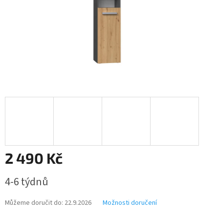
2 490 Kč
Měrná
4-6 týdnů
cena:
Můžeme doručit do:
22.9.2026
Možnosti doručení