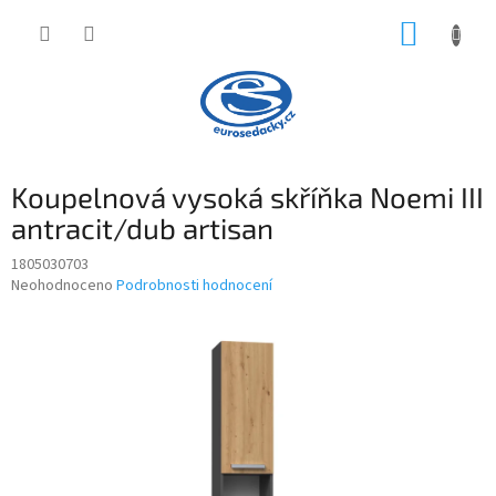
Přejít
NÁKUP
na
obsah
KOŠÍK
Koupelnová vysoká skříňka Noemi III
antracit/dub artisan
1805030703
Průměrné
Neohodnoceno
Podrobnosti hodnocení
hodnocení
produktu
je
0,0
z
5
hvězdiček.