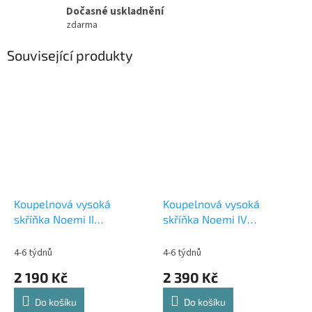
Dočasné uskladnění
zdarma
Související produkty
Koupelnová vysoká
Koupelnová vysoká
skříňka Noemi II
skříňka Noemi IV
antracit/dub artisan
antracit/dub artisan
4-6 týdnů
4-6 týdnů
2 190 Kč
2 390 Kč
Do košíku
Do košíku