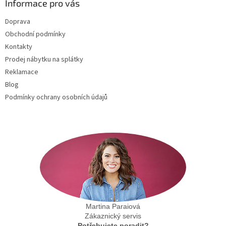
a
Informace pro vás
t
Doprava
í
Obchodní podmínky
Kontakty
Prodej nábytku na splátky
Reklamace
Blog
Podmínky ochrany osobních údajů
Martina Paraiová
Zákaznický servis
Potřebujete poradit?