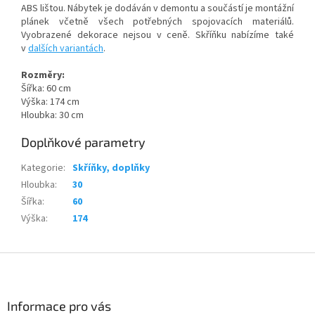
ABS lištou. Nábytek je dodáván v demontu a součástí je montážní
plánek včetně všech potřebných spojovacích materiálů.
Vyobrazené dekorace nejsou v ceně. Skříňku nabízíme také
v
dalších variantách
.
Rozměry:
Šířka: 60 cm
Výška: 174 cm
Hloubka: 30 cm
Doplňkové parametry
Kategorie
:
Skříňky, doplňky
Hloubka
:
30
Šířka
:
60
Výška
:
174
Z
á
p
a
Informace pro vás