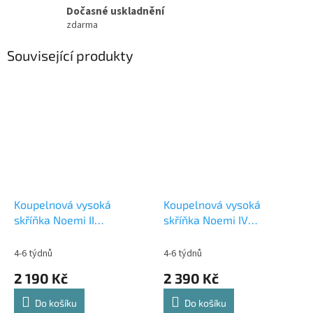
Dočasné uskladnění
zdarma
Související produkty
Koupelnová vysoká
Koupelnová vysoká
skříňka Noemi II
skříňka Noemi IV
antracit/dub artisan
antracit/dub artisan
4-6 týdnů
4-6 týdnů
2 190 Kč
2 390 Kč
Do košíku
Do košíku