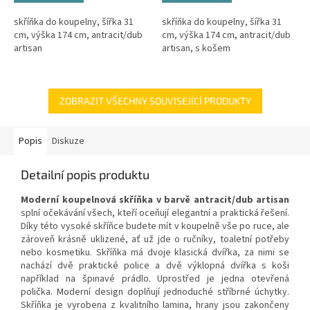
skříňka do koupelny, šířka 31
skříňka do koupelny, šířka 31
cm, výška 174 cm, antracit/dub
cm, výška 174 cm, antracit/dub
artisan
artisan, s košem
ZOBRAZIT VŠECHNY SOUVISEJÍCÍ PRODUKTY
Popis
Diskuze
Detailní popis produktu
Moderní koupelnová skříňka v barvě antracit/dub artisan
splní očekávání všech, kteří oceňují elegantní a praktická řešení.
Díky této vysoké skříňce budete mít v koupelně vše po ruce, ale
zároveň krásně uklizené, ať už jde o ručníky, toaletní potřeby
nebo kosmetiku. Skříňka má dvoje klasická dvířka, za nimi se
nachází dvě praktické police a dvě výklopná dvířka s koši
například na špinavé prádlo. Uprostřed je jedna otevřená
polička. Moderní design doplňují jednoduché stříbrné úchytky.
Skříňka je vyrobena z kvalitního lamina, hrany jsou zakončeny