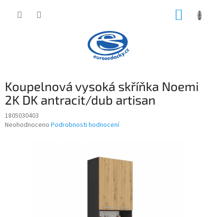
Přejít
NÁKUP
na
obsah
KOŠÍK
Koupelnová vysoká skříňka Noemi
2K DK antracit/dub artisan
1805030403
Průměrné
Neohodnoceno
Podrobnosti hodnocení
hodnocení
produktu
je
0,0
z
5
hvězdiček.