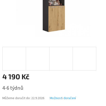
4 190 Kč
Měrná
4-6 týdnů
cena:
Můžeme doručit do:
22.9.2026
Možnosti doručení