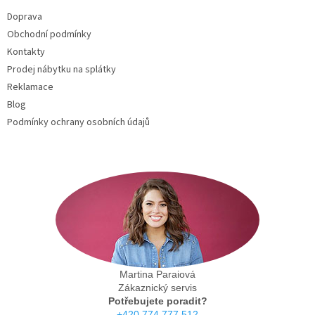
t
Doprava
í
Obchodní podmínky
Kontakty
Prodej nábytku na splátky
Reklamace
Blog
Podmínky ochrany osobních údajů
Martina Paraiová
Zákaznický servis
Potřebujete poradit?
+420 774 777 512