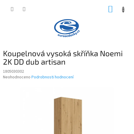
Přejít
NÁKUP
na
obsah
KOŠÍK
Koupelnová vysoká skříňka Noemi
2K DD dub artisan
1805030302
Průměrné
Neohodnoceno
Podrobnosti hodnocení
hodnocení
produktu
je
0,0
z
5
hvězdiček.