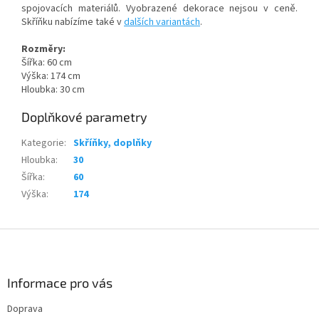
spojovacích materiálů. Vyobrazené dekorace nejsou v ceně.
Skříňku nabízíme také v
dalších variantách
.
Rozměry:
Šířka: 60 cm
Výška: 174 cm
Hloubka: 30 cm
Doplňkové parametry
Kategorie
:
Skříňky, doplňky
Hloubka
:
30
Šířka
:
60
Výška
:
174
Z
á
p
a
Informace pro vás
t
Doprava
í