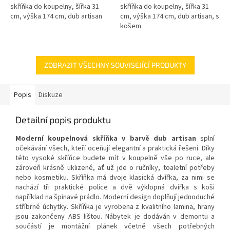
skříňka do koupelny, šířka 31
skříňka do koupelny, šířka 31
cm, výška 174 cm, dub artisan
cm, výška 174 cm, dub artisan, s
košem
ZOBRAZIT VŠECHNY SOUVISEJÍCÍ PRODUKTY
Popis
Diskuze
Detailní popis produktu
Moderní koupelnová skříňka v barvě dub artisan
splní
očekávání všech, kteří oceňují elegantní a praktická řešení. Díky
této vysoké skříňce budete mít v koupelně vše po ruce, ale
zároveň krásně uklizené, ať už jde o ručníky, toaletní potřeby
nebo kosmetiku. Skříňka má dvoje klasická dvířka, za nimi se
nachází tři praktické police a dvě výklopná dvířka s koši
například na špinavé prádlo. Moderní design doplňují jednoduché
stříbrné úchytky. Skříňka je vyrobena z kvalitního lamina, hrany
jsou zakončeny ABS lištou. Nábytek je dodáván v demontu a
součástí je montážní plánek včetně všech potřebných