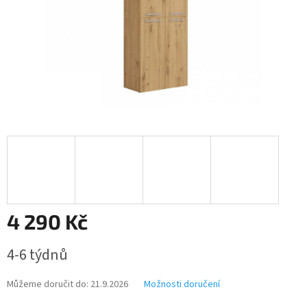
4 290 Kč
Měrná
4-6 týdnů
cena:
Můžeme doručit do:
21.9.2026
Možnosti doručení