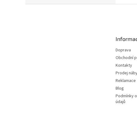
Z
á
p
a
t
Informac
í
Doprava
Obchodní 
Kontakty
Prodej náby
Reklamace
Blog
Podmínky o
údajů