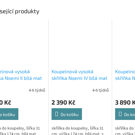
sející produkty
elnová vysoká
Koupelnová vysoká
Koupelno
ka Noemi II bílá mat
skříňka Noemi IV bílá mat
skříňka 
mat
4-6 týdnů
4-6 týdnů
0 Kč
2 390 Kč
3 890 
o košíku
Do košíku
Do ko
a do koupelny, šířka 31
skříňka do koupelny, šířka 31
skříňka do 
ška 174 cm, bílá mat
cm, výška 174 cm, bílá mat, s
cm, výška 1