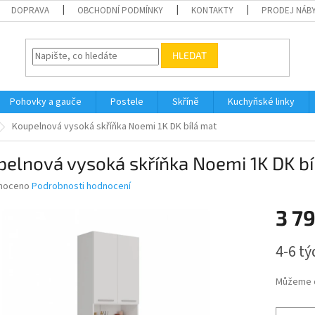
DOPRAVA
OBCHODNÍ PODMÍNKY
KONTAKTY
PRODEJ NÁBY
HLEDAT
Pohovky a gauče
Postele
Skříně
Kuchyňské linky
Koupelnová vysoká skříňka Noemi 1K DK bílá mat
elnová vysoká skříňka Noemi 1K DK bí
né
noceno
Podrobnosti hodnocení
ní
3 7
u
Měrná
4-6 t
cena:
ek.
Můžeme d