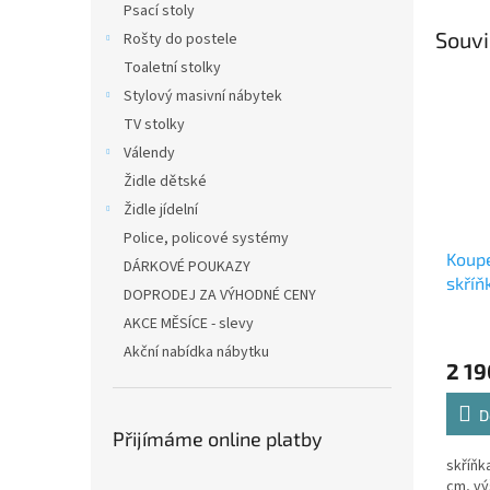
Psací stoly
Souvi
Rošty do postele
Toaletní stolky
Stylový masivní nábytek
TV stolky
Válendy
Židle dětské
Židle jídelní
Police, policové systémy
Koup
DÁRKOVÉ POUKAZY
skříň
DOPRODEJ ZA VÝHODNÉ CENY
AKCE MĚSÍCE - slevy
Akční nabídka nábytku
2 19
D
Přijímáme online platby
skříňk
cm, vý