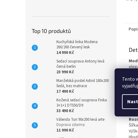
Popi
Top 10 produktů
Kuchyňská linka Modena
260/260 červený lesk
Det
14 990 Kč
Mode
Sedací souprava Antony levá
černá berlin
eleg
23 990 Kč
ale 
má tř
Tento 
Manželská postel Astrid 180x200
koše
vyjadřu
šedá, bez matrace
dopl
17 490 Kč
zako
Kožená sedací souprava Finka
Nast
všec
3+1+1 DTS50/D9
nabí
33 490 Kč
Roz
Válenda Turi 90x200 levá arte
Doprava zdarma
Šířka
11 990 Kč
Výšk
Hlou