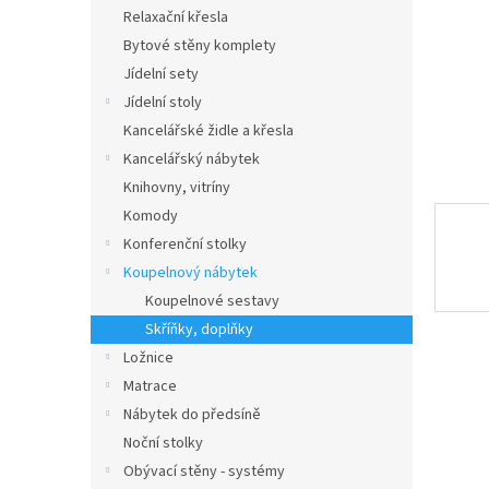
n
Relaxační křesla
e
Bytové stěny komplety
l
Jídelní sety
Jídelní stoly
Kancelářské židle a křesla
Kancelářský nábytek
Knihovny, vitríny
Komody
Konferenční stolky
Koupelnový nábytek
Koupelnové sestavy
Skříňky, doplňky
Ložnice
Matrace
Nábytek do předsíně
Noční stolky
Obývací stěny - systémy