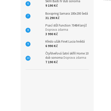
Skříň Basti IV dub sonoma
9 190 Kč
Boxspring Samara 180x200 šedá
31 290 Kč
Psací stůl Function 70484 lanýž
Doprava zdarma
3 990 Kč
Křeslo ušák Finet Lucia hnědá
6 990 Kč
Čtyřdveřová šatní skříň Home 10
dub sonoma
Doprava zdarma
7 190 Kč