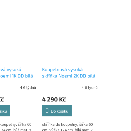
vá vysoká
Koupelnová vysoká
Noemi 1K DD bílá
skříňka Noemi 2K DD bílá
mat
4-6 týdnů
4-6 týdnů
Kč
4 290 Kč
šíku
Do košíku
koupelny, šířka 60
skříňka do koupelny, šířka 60
74 cm, bílá mat, s
cm, výška 174 cm, bílá mat, 2