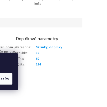
koše
Doplňkové parametry
eří oceňují
Kategorie
:
Skříňky, doplňky
še po ruce,
Hloubka
:
30
iku. Skříňka
Šířka
:
60
pná dvířka s
Výška
:
174
erní design
 hrany jsou
ánek včetně
lasím
ně. Skříňku