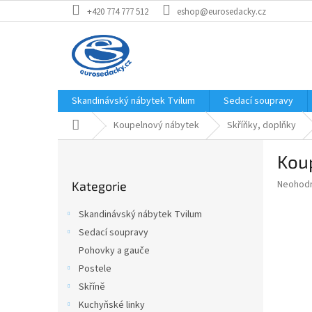
Přejít
+420 774 777 512
eshop@eurosedacky.cz
na
obsah
Skandinávský nábytek Tvilum
Sedací soupravy
Domů
Koupelnový nábytek
Skříňky, doplňky
P
Koup
o
Přeskočit
s
Průměr
Neohod
Kategorie
kategorie
t
hodnoce
r
produkt
Skandinávský nábytek Tvilum
a
je
Sedací soupravy
0,0
n
z
Pohovky a gauče
n
5
í
Postele
hvězdič
p
Skříně
a
Kuchyňské linky