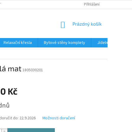
TKU NA SPLÁTKY
REKLAMACE
BLOG
Přihlášení
PODMÍNKY OCHRANY OS
NÁKUPNÍ
Prázdný košík
KOŠÍK
Relaxační křesla
Bytové stěny komplety
Jídelní sety
J
lá mat
1805030201
90 Kč
ýdnů
oručit do:
22.9.2026
Možnosti doručení