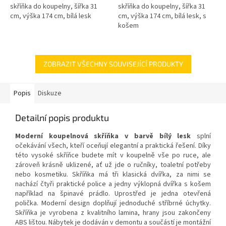
skříňka do koupelny, šířka 31
skříňka do koupelny, šířka 31
cm, výška 174 cm, bílá lesk
cm, výška 174 cm, bílá lesk, s
košem
ZOBRAZIT VŠECHNY SOUVISEJÍCÍ PRODUKTY
Popis
Diskuze
Detailní popis produktu
Moderní koupelnová skříňka v barvě bílý lesk
splní
očekávání všech, kteří oceňují elegantní a praktická řešení. Díky
této vysoké skříňce budete mít v koupelně vše po ruce, ale
zároveň krásně uklizené, ať už jde o ručníky, toaletní potřeby
nebo kosmetiku. Skříňka má tři klasická dvířka, za nimi se
nachází čtyři praktické police a jedny výklopná dvířka s košem
například na špinavé prádlo. Uprostřed je jedna otevřená
polička. Moderní design doplňují jednoduché stříbrné úchytky.
Skříňka je vyrobena z kvalitního lamina, hrany jsou zakončeny
ABS lištou. Nábytek je dodáván v demontu a součástí je montážní