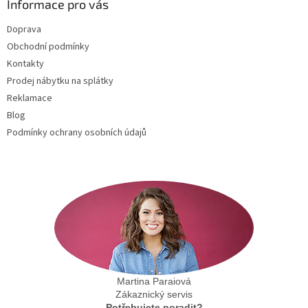
a
Informace pro vás
t
Doprava
í
Obchodní podmínky
Kontakty
Prodej nábytku na splátky
Reklamace
Blog
Podmínky ochrany osobních údajů
Martina Paraiová
Zákaznický servis
Potřebujete poradit?