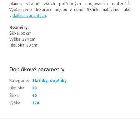
plánek včetně všech potřebných spojovacích materiálů.
Vyobrazené dekorace nejsou v ceně. Skříňku nabízíme také
v
dalších variantách
.
Rozměry:
Šířka: 60 cm
Výška: 174 cm
Hloubka: 30 cm
Doplňkové parametry
Kategorie
:
Skříňky, doplňky
Hloubka
:
30
Šířka
:
60
Výška
:
174
Z
á
p