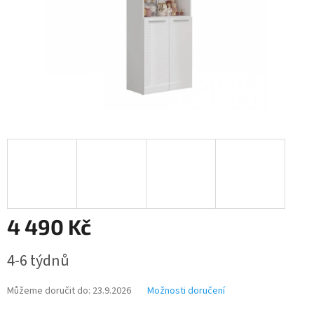
4 490 Kč
Měrná
4-6 týdnů
cena:
Můžeme doručit do:
23.9.2026
Možnosti doručení