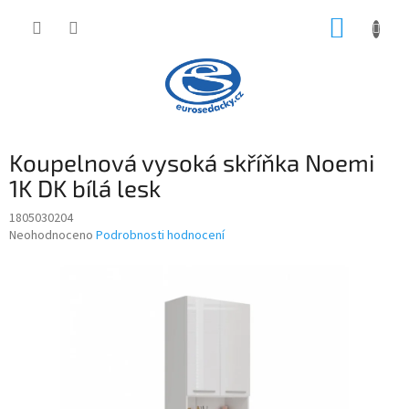
Přejít
NÁKUP
na
obsah
KOŠÍK
Koupelnová vysoká skříňka Noemi
1K DK bílá lesk
1805030204
Průměrné
Neohodnoceno
Podrobnosti hodnocení
hodnocení
produktu
je
0,0
z
5
hvězdiček.