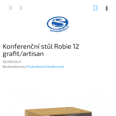
Přejít
NÁKUP
na
obsah
KOŠÍK
Konferenční stůl Robie 12
grafit/artisan
0216010214
Průměrné
Neohodnoceno
Podrobnosti hodnocení
hodnocení
produktu
je
0,0
z
5
hvězdiček.