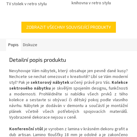
knihovna v retro stylu
TV stolek v retro stylu
ZOBRAZIT VŠECHNY SOUVISEJÍCÍ PRODUKTY
Popis
Diskuze
Detailní popis produktu
Nevyhovuje Vám nábytek, který obsahuje jen pevně dané kusy?
Nechcete se nechat omezovat v kreativitě? Líbí se Vám moderní
styl? Pak je
sektorový nábytek
určený právě pro Vás.
Kolekce
sektrového nábytku
je skvělým spojením designu, funkčnosti
a modernosti. Prohlédněte si nabídku všech prvků z tého
kolekce a sestavte si obývací či dětský pokoj podle vlasního
návrhu. Nábytek je dodáván v demontu a součástí je montážní
plánek včetně všech potřebných spojovacích materiálů.
Vyobrazené dekorace nejsou v ceně.
Konferenční stůl
je vyroben z lamina v krásném dekoru grafit a
dub artisan. Lamino tloušťky 18 mm je odolné a je zakončeno