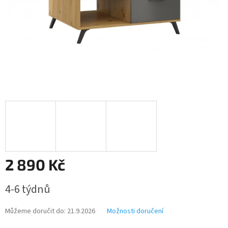
2 890 Kč
Měrná
4-6 týdnů
cena:
Můžeme doručit do:
21.9.2026
Možnosti doručení