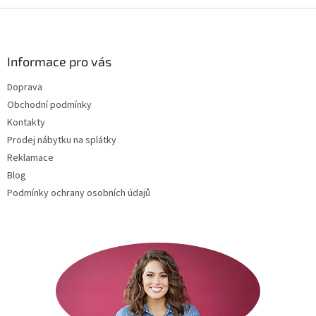
Z
á
p
a
Informace pro vás
t
Doprava
í
Obchodní podmínky
Kontakty
Prodej nábytku na splátky
Reklamace
Blog
Podmínky ochrany osobních údajů