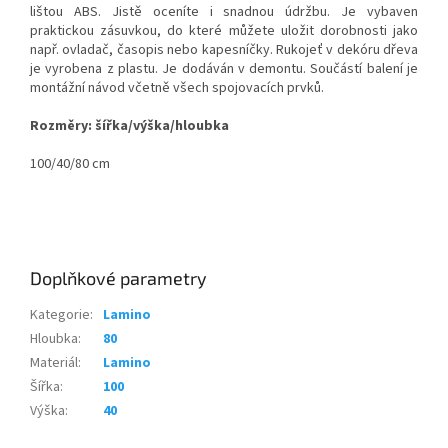
lištou ABS. Jistě oceníte i snadnou údržbu. Je vybaven
praktickou zásuvkou, do které můžete uložit dorobnosti jako
např. ovladač, časopis nebo kapesníčky. Rukojeť v dekóru dřeva
je vyrobena z plastu. Je dodáván v demontu. Součástí balení je
montážní návod včetně všech spojovacích prvků.
Rozměry: šířka/výška/hloubka
100/40/80 cm
Doplňkové parametry
Kategorie
:
Lamino
Hloubka
:
80
Materiál
:
Lamino
Šířka
:
100
Výška
:
40