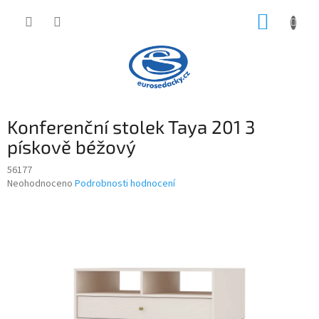
Přejít
NÁKUP
na
obsah
KOŠÍK
Konferenční stolek Taya 201 3
pískově béžový
56177
Průměrné
Neohodnoceno
Podrobnosti hodnocení
hodnocení
produktu
je
0,0
z
5
hvězdiček.