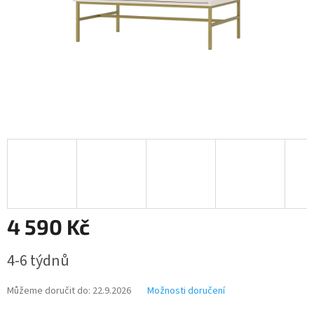
4 590 Kč
Měrná
4-6 týdnů
cena:
Můžeme doručit do:
22.9.2026
Možnosti doručení