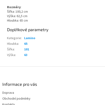
Rozměry
:
Šířka: 100,2 cm
Výška: 62,5 cm
Hloubka: 65 cm
Doplňkové parametry
Kategorie
:
Lamino
Hloubka
:
65
Šířka
:
101
Výška
:
63
Z
á
p
a
Informace pro vás
t
Doprava
í
Obchodní podmínky
Kontakty