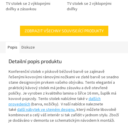
TV stolek se 2 výklopnými
TV stolek se 2 výklopnými
dvířky a zásuvkou
dvířky
ZOBRAZIT VŠECHNY SOUVISEJÍCÍ PRODUKTY
Popis
Diskuze
Detailní popis produktu
Konferenční stolek v pískově béžové barvě se zajímavě
řešenými kovovými rámovými nožkami ve zlaté barvě se snadno
stane designovým prvkem vašeho obýváku. Tento elegantní a
praktický kávový stolek má jednu zásuvku a dvě otevřené
poličky. Je vyroben z kvalitního lamina o šířce 16 mm, šuplík má
kovové pojezdy. Tento stolek nabízíme také v
dalších
provedeních
(barva, nožičky). V naší nabídce naleznete
také
další nábytek ve stejném designu
, který můžete libovolně
kombinovat a celý váš interiér si tak zařídit v jednom stylu. Zboží
je dodáváno v demontu se schematickým návodem k montáži.