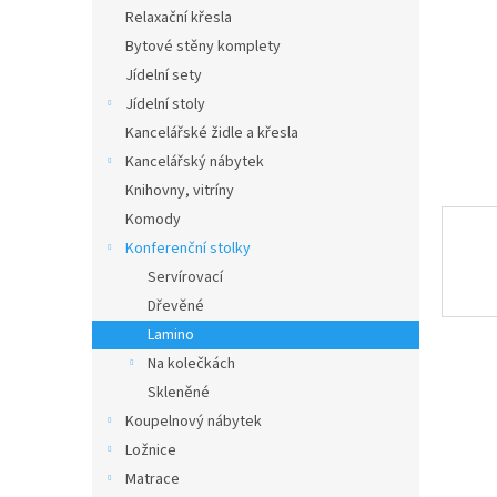
n
Relaxační křesla
e
Bytové stěny komplety
l
Jídelní sety
Jídelní stoly
Kancelářské židle a křesla
Kancelářský nábytek
Knihovny, vitríny
Komody
Konferenční stolky
Servírovací
Dřevěné
Lamino
Na kolečkách
Skleněné
Koupelnový nábytek
Ložnice
Matrace