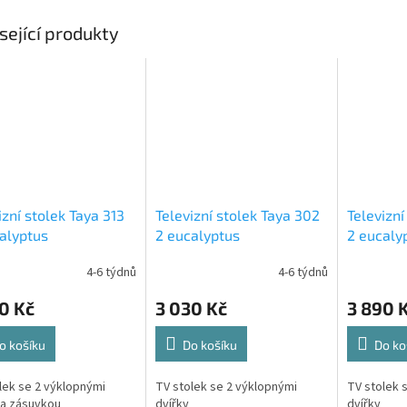
sející produkty
izní stolek Taya 313
Televizní stolek Taya 302
Televizní
alyptus
2 eucalyptus
2 eucaly
4-6 týdnů
4-6 týdnů
0 Kč
3 030 Kč
3 890 
o košíku
Do košíku
Do ko
lek se 2 výklopnými
TV stolek se 2 výklopnými
TV stolek 
 a zásuvkou
dvířky
dvířky