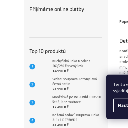
Přijímáme online platby
Popi
Det
Top 10 produktů
Konf
snad
Kuchyňská linka Modena
stole
260/260 červený lesk
mm, 
14 990 Kč
noži
libov
Sedací souprava Antony levá
demo
černá berlin
Tento 
23 990 Kč
vyjadřu
Manželská postel Astrid 180x200
Roz
šedá, bez matrace
Nast
Šířka
17 490 Kč
Výšk
Kožená sedací souprava Finka
Hlou
3+1+1 DTS50/D9
33 490 Kč