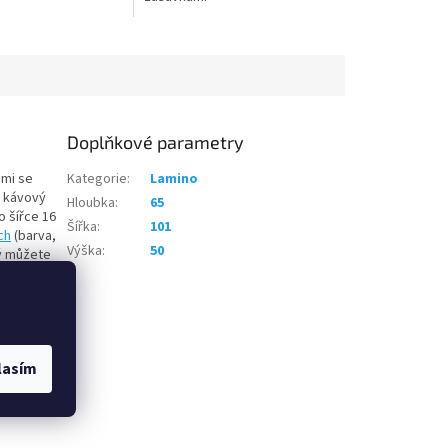
Doplňkové parametry
ami se
Kategorie
:
Lamino
ý kávový
Hloubka
:
65
o šířce 16
Šířka
:
101
ch
(barva,
Výška
:
50
rý můžete
dodáváno v
lasím