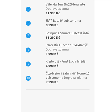
Válenda Turi 90x200 levá arte
Doprava zdarma
11 990 Kč
Skříň Basti IV dub sonoma
9 190 Kč
Boxspring Samara 180x200 šedá
31 290 Kč
Psací stůl Function 70484 lanýž
Doprava zdarma
3 990 Kč
Křeslo ušák Finet Lucia hnědá
6 990 Kč
Čtyřdveřová šatní skříň Home 10
dub sonoma
Doprava zdarma
7 190 Kč