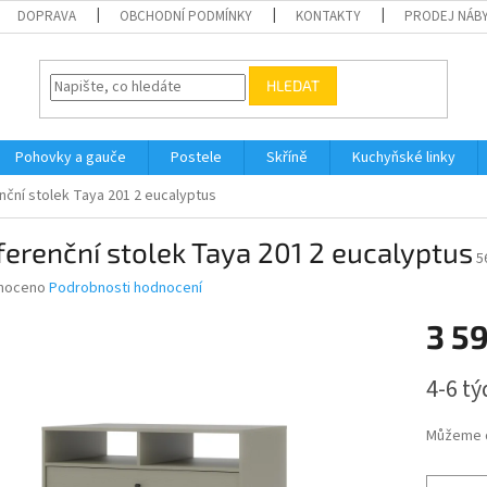
DOPRAVA
OBCHODNÍ PODMÍNKY
KONTAKTY
PRODEJ NÁBY
HLEDAT
Pohovky a gauče
Postele
Skříně
Kuchyňské linky
ční stolek Taya 201 2 eucalyptus
erenční stolek Taya 201 2 eucalyptus
5
né
noceno
Podrobnosti hodnocení
ní
3 5
u
Měrná
4-6 t
cena:
ek.
Můžeme d