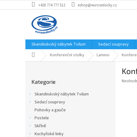
Přejít
+420 774 777 512
eshop@eurosedacky.cz
na
obsah
Skandinávský nábytek Tvilum
Sedací soupravy
Domů
Konferenční stolky
Lamino
Konferen
P
Konf
o
Přeskočit
s
Průměr
Neohod
Kategorie
kategorie
t
hodnoce
r
produkt
Skandinávský nábytek Tvilum
a
je
Sedací soupravy
0,0
n
z
Pohovky a gauče
n
5
í
Postele
hvězdič
p
Skříně
a
Kuchyňské linky