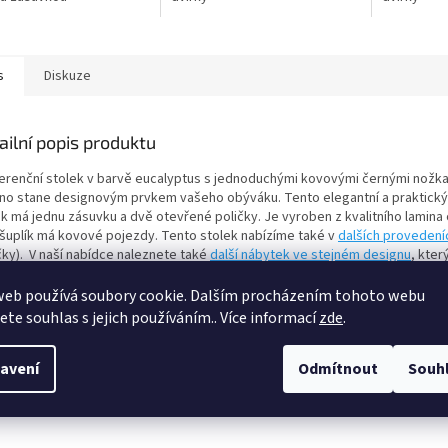
s
Diskuze
ailní popis produktu
erenční stolek v barvě eucalyptus s jednoduchými kovovými černými nožk
no stane designovým prvkem vašeho obýváku. Tento elegantní a praktick
k má jednu zásuvku a dvě otevřené poličky. Je vyroben z kvalitního lamina 
šuplík má kovové pojezdy. Tento stolek nabízíme také v
dalších provedení
čky). V naší nabídce naleznete také
další nábytek ve stejném designu
, kte
olně kombinovat a celý váš interiér si tak zařídit v jednom stylu. Zboží je 
ntu se schematickým návodem k montáži.
web používá soubory cookie. Dalším procházením tohoto webu
jete souhlas s jejich používáním.. Více informací
zde
.
měry
:
avení
Odmítnout
Souh
: 100,2 cm
a: 50 cm
bka: 65 cm