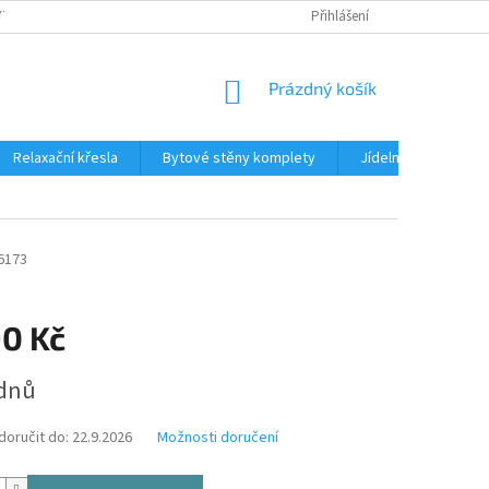
TKU NA SPLÁTKY
REKLAMACE
BLOG
Přihlášení
PODMÍNKY OCHRANY OS
NÁKUPNÍ
Prázdný košík
KOŠÍK
Relaxační křesla
Bytové stěny komplety
Jídelní sety
J
6173
90 Kč
ýdnů
oručit do:
22.9.2026
Možnosti doručení