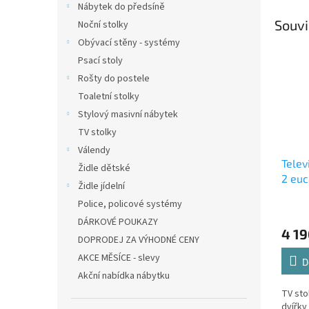
Nábytek do předsíně
Souvi
Noční stolky
Obývací stěny - systémy
Psací stoly
Rošty do postele
Toaletní stolky
Stylový masivní nábytek
TV stolky
Válendy
Telev
Židle dětské
2 euc
Židle jídelní
Police, policové systémy
DÁRKOVÉ POUKAZY
4 19
DOPRODEJ ZA VÝHODNÉ CENY
AKCE MĚSÍCE - slevy
D
Akční nabídka nábytku
TV sto
dvířky