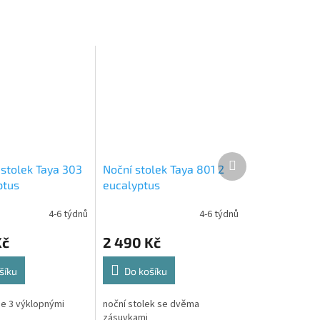
Další
 stolek Taya 303
Noční stolek Taya 801 2
produkt
ptus
eucalyptus
4-6 týdnů
4-6 týdnů
Kč
2 490 Kč
šíku
Do košíku
se 3 výklopnými
noční stolek se dvěma
zásuvkami