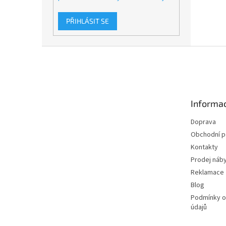
PŘIHLÁSIT SE
Z
á
p
a
t
Informac
í
Doprava
Obchodní 
Kontakty
Prodej náby
Reklamace
Blog
Podmínky o
údajů