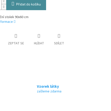
Přidat do košíku
ční stolek 90x60 cm
informace
ZEPTAT SE
HLÍDAT
SDÍLET
Vzorek látky
zašleme zdarma