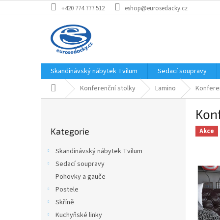
Přejít
+420 774 777 512
eshop@eurosedacky.cz
na
obsah
Skandinávský nábytek Tvilum
Sedací soupravy
Domů
Konferenční stolky
Lamino
Konferen
P
Konf
o
Přeskočit
s
Kategorie
kategorie
Akce
t
r
Skandinávský nábytek Tvilum
a
Sedací soupravy
n
Pohovky a gauče
n
í
Postele
p
Skříně
a
Kuchyňské linky