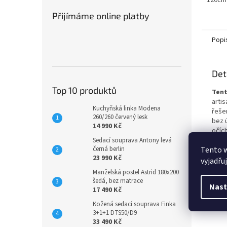
120cm
Přijímáme online platby
Popi
Det
Top 10 produktů
Tent
arti
Kuchyňská linka Modena
řeše
260/260 červený lesk
bez 
14 990 Kč
očíc
potř
Sedací souprava Antony levá
černá berlin
Tento 
prov
23 990 Kč
vyjadřu
Roz
Manželská postel Astrid 180x200
Šířka
šedá, bez matrace
Nast
Výšk
17 490 Kč
Délk
Kožená sedací souprava Finka
3+1+1 DTS50/D9
33 490 Kč