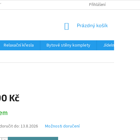
TKU NA SPLÁTKY
REKLAMACE
BLOG
Přihlášení
PODMÍNKY OCHRANY OS
NÁKUPNÍ
Prázdný košík
KOŠÍK
Relaxační křesla
Bytové stěny komplety
Jídelní sety
J
90 Kč
dem
oručit do:
13.8.2026
Možnosti doručení