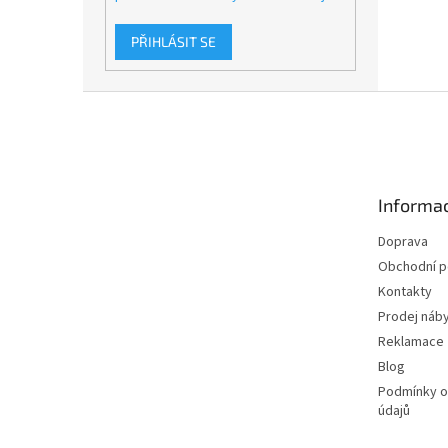
PŘIHLÁSIT SE
Z
á
p
a
t
Informac
í
Doprava
Obchodní 
Kontakty
Prodej náby
Reklamace
Blog
Podmínky o
údajů