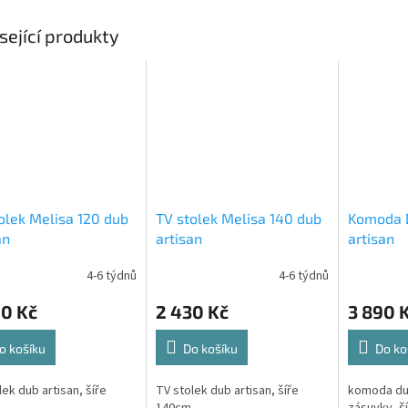
sející produkty
olek Melisa 120 dub
TV stolek Melisa 140 dub
Komoda 
an
artisan
artisan
4-6 týdnů
4-6 týdnů
90 Kč
2 430 Kč
3 890 
o košíku
Do košíku
Do ko
lek dub artisan, šíře
TV stolek dub artisan, šíře
komoda dub 