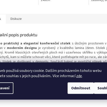
140cm
zásuvky, š
s
Diskuze
ailní popis produktu
o praktický a elegantní konferenční stolek
s úložným prostorem v
san v
moderním designu
je vyrobený z kvalitního lamina 16mm. S
tolek 
ný. Kromě klasických otevřených ploch má i uzavřenou skříňku s výklop
úchytů, kam si můžete schovat věci, které potřebujete mít po ruce, ale zá
h.
Stolek je dodávaný v demontu. Součástí balení je montážní plánek v
ebných spojovacích materiálů. Tento stolek nabízíme také v
další
web používá soubory cookie. Dalším procházením tohoto webu
edení.
jete souhlas s jejich používáním.. Více informací
zde
.
měry:
: 60 cm
avení
Odmítnout
Souh
a: 42 cm
a: 90 cm