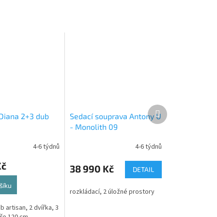
Další
Diana 2+3 dub
Sedací souprava Antony U
produkt
- Monolith 09
4-6 týdnů
4-6 týdnů
Kč
38 990 Kč
DETAIL
šíku
rozkládací, 2 úložné prostory
artisan, 2 dvířka, 3