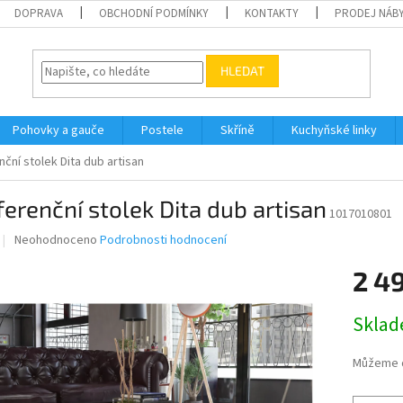
DOPRAVA
OBCHODNÍ PODMÍNKY
KONTAKTY
PRODEJ NÁBY
HLEDAT
Pohovky a gauče
Postele
Skříně
Kuchyňské linky
ční stolek Dita dub artisan
erenční stolek Dita dub artisan
1017010801
Průměrné
Neohodnoceno
Podrobnosti hodnocení
hodnocení
produktu
2 4
je
0,0
Měrná
Skla
z
cena:
5
hvězdiček.
Můžeme d