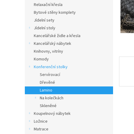
n
Relaxační křesla
e
Bytové stěny komplety
l
Jídelní sety
Jídelní stoly
Kancelářské židle a křesla
Kancelářský nábytek
Knihovny, vitríny
Komody
Konferenční stolky
Servírovací
Dřevěné
Lamino
Na kolečkách
Skleněné
Koupelnový nábytek
Ložnice
Matrace