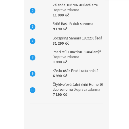
Válenda Turi 90x200 levá arte
Doprava zdarma
11 990 Kč
Skříň Basti IV dub sonoma
9 190 Kč
Boxspring Samara 180x200 šedá
31 290 Kč
Psací stůl Function 70484 lanýž
Doprava zdarma
3 990 Kč
Křeslo ušák Finet Lucia hnědá
6 990 Kč
Čtyřdveřová šatní skříň Home 10
dub sonoma
Doprava zdarma
7 190 Kč