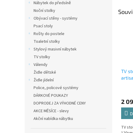
Nábytek do předsíně
Noční stolky
Souvi
Obývací stěny - systémy
Psací stoly
Rošty do postele
Toaletní stolky
Stylový masivní nábytek
TV stolky
Válendy
TV st
Židle dětské
artis
Židle jídelní
Police, policové systémy
DÁRKOVÉ POUKAZY
2 0
DOPRODEJ ZA VÝHODNÉ CENY
AKCE MĚSÍCE - slevy
D
Akční nabídka nábytku
TV sto