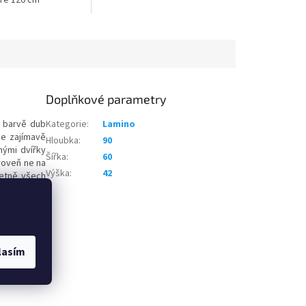
íře 120 cm
Doplňkové parametry
 barvě dub
Kategorie
:
Lamino
je zajímavě
Hloubka
:
90
nými dvířky
Šířka
:
60
roveň ne na
Výška
:
42
četně všech
m barevném
lasím