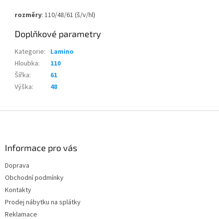
rozměry
:
110/48/61 (š/v/hl)
Doplňkové parametry
Kategorie
:
Lamino
Hloubka
:
110
Šířka
:
61
Výška
:
48
Z
á
p
a
Informace pro vás
t
Doprava
í
Obchodní podmínky
Kontakty
Prodej nábytku na splátky
Reklamace