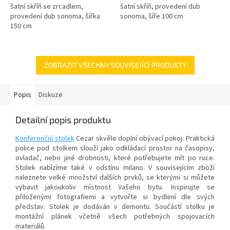
šatní skříň se zrcadlem,
šatní skříň, provedení dub
provedení dub sonoma, šířka
sonoma, šíře 100 cm
150 cm
ZOBRAZIT VŠECHNY SOUVISEJÍCÍ PRODUKTY
Popis
Diskuze
Detailní popis produktu
Konferenční stolek
Cezar skvěle doplní obývací pokoj. Praktická
police pod stolkem slouží jako odkládací prostor na časopisy,
ovladač, nebo jiné drobnosti, které potřebujete mít po ruce.
Stolek nabízíme také v odstínu milano.
V souvisejícím zboží
naleznete velké množství dalších prvků, se kterými si můžete
vybavit jakoukoliv místnost Vašeho bytu.
Inspirujte se
přiloženými fotografiemi a vytvořte si bydlení dle svých
představ.
Stolek je dodáván v demontu. Součástí stolku je
montážní plánek včetně všech potřebných spojovacích
materiálů.