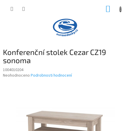
Přejít
NÁKUP
na
obsah
KOŠÍK
Konferenční stolek Cezar CZ19
sonoma
1004010204
Průměrné
Neohodnoceno
Podrobnosti hodnocení
hodnocení
produktu
je
0,0
z
5
hvězdiček.