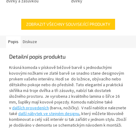
dvířky a zásuvkou
dvířky
ZOBRAZIT VŠECHNY SOUVISEJÍCÍ PRODUKTY
Popis
Diskuze
Detailní popis produktu
Krásná komoda v pískově béžové barvě s jednoduchými
kovovými nožkami ve zlaté barvě se snadno stane designovým
prvkem vašeho interiéru. Hodí se do ložnice, obývacího nebo
dětského pokoje nebo do předsíně. Tato elegantní a praktická
skříňka má troje dvířka a tři zásuvky, nabízí tak dostatek
úložného prostoru. Je vyrobena z kvalitního lamina o šířce 16
mm, šuplíky mají kovové pojezdy. Komodu nabízíme také
v
dalších provedeních
(barva, nožičky). V naší nabídce naleznete
také
další nábytek ve stejném designu
, který můžete libovolně
kombinovat a celý váš interiér si tak zařídit v jednom stylu. Zboží
je dodáváno v demontu se schematickým návodem k montáži.