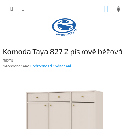
Přejít
NÁKUP
na
obsah
KOŠÍK
Komoda Taya 827 2 pískově béžová
56279
Průměrné
Neohodnoceno
Podrobnosti hodnocení
hodnocení
produktu
je
0,0
z
5
hvězdiček.