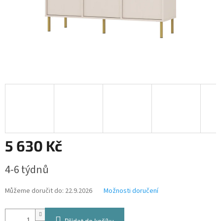
5 630 Kč
Měrná
4-6 týdnů
cena:
Můžeme doručit do:
22.9.2026
Možnosti doručení
Přidat do košíku