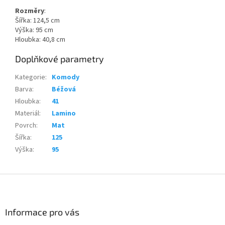
Rozměry
:
Šířka: 124,5 cm
Výška: 95 cm
Hloubka: 40,8 cm
Doplňkové parametry
Kategorie
:
Komody
Barva
:
Béžová
Hloubka
:
41
Materiál
:
Lamino
Povrch
:
Mat
Šířka
:
125
Výška
:
95
Z
á
p
a
Informace pro vás
t