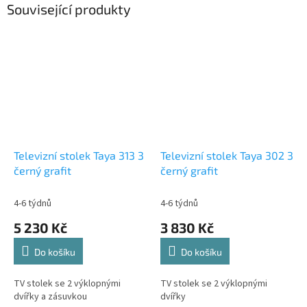
Související produkty
Televizní stolek Taya 313 3
Televizní stolek Taya 302 3
černý grafit
černý grafit
4-6 týdnů
4-6 týdnů
5 230 Kč
3 830 Kč
Do košíku
Do košíku
TV stolek se 2 výklopnými
TV stolek se 2 výklopnými
dvířky a zásuvkou
dvířky