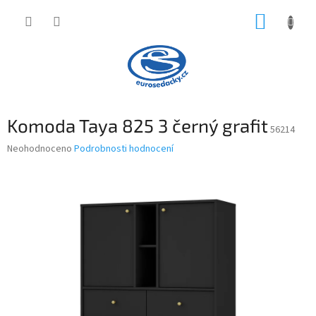
Přejít
NÁKUP
na
obsah
KOŠÍK
Komoda Taya 825 3 černý grafit
56214
Průměrné
Neohodnoceno
Podrobnosti hodnocení
hodnocení
produktu
je
0,0
z
5
hvězdiček.