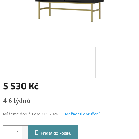
5 530 Kč
Měrná
4-6 týdnů
cena:
Můžeme doručit do:
23.9.2026
Možnosti doručení
Přidat do košíku