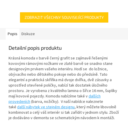
ZOBRAZIT VŠECHNY SOUVISEJÍCÍ PRODUKTY
Popis
Diskuze
Detailní popis produktu
Krásná komoda v barvě černý grafit se zajímavě řešenými
kovovými rámovými nožkami ve zlaté barvě se snadno stane
designovým prvkem vašeho interiéru. Hodí se do ložnice,
obývacího nebo dětského pokoje nebo do předsíně. Tato
elegantní a praktická skříňka má dvoje dvířka, dvě zásuvky a
uprostřed otevřené poličky, nabízí tak dostatek úložného
prostoru. Je vyrobena z kvalitního lamina o šířce 16 mm, šuplíky
mají kovové pojezdy. Komodu nabízíme také v
dalších
provedeních
(barva, nožičky). V naší nabídce naleznete
také
další nábytek ve stejném designu
, který můžete libovolně
kombinovat a celý váš interiér si tak zařídit v jednom stylu. Zboží
je dodáváno v demontu se schematickým návodem k montáži.