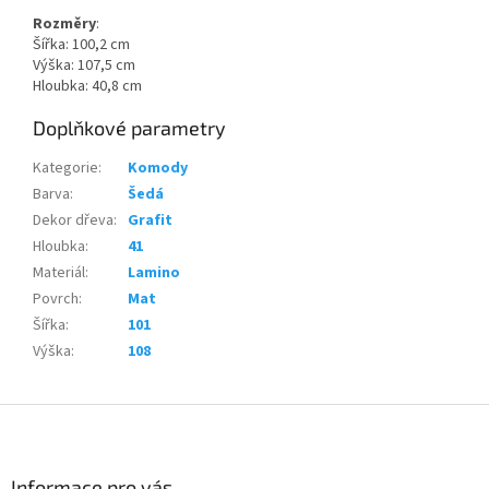
Rozměry
:
Šířka: 100,2 cm
Výška: 107,5 cm
Hloubka: 40,8 cm
Doplňkové parametry
Kategorie
:
Komody
Barva
:
Šedá
Dekor dřeva
:
Grafit
Hloubka
:
41
Materiál
:
Lamino
Povrch
:
Mat
Šířka
:
101
Výška
:
108
Z
á
p
a
Informace pro vás