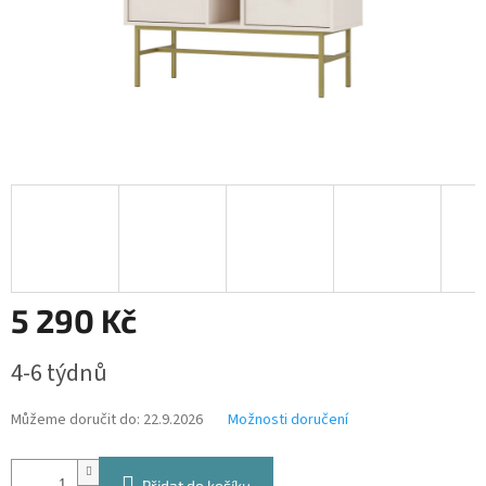
5 290 Kč
Měrná
4-6 týdnů
cena:
Můžeme doručit do:
22.9.2026
Možnosti doručení
Přidat do košíku