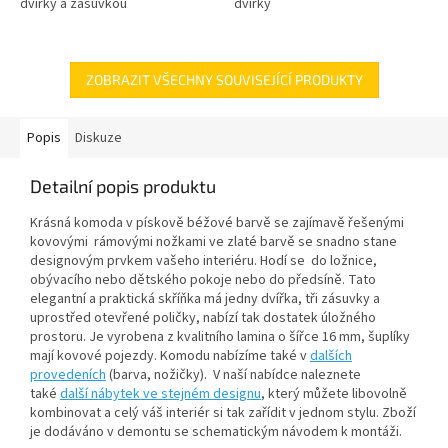
dvířky a zásuvkou
dvířky
ZOBRAZIT VŠECHNY SOUVISEJÍCÍ PRODUKTY
Popis
Diskuze
Detailní popis produktu
Krásná komoda v pískově béžové barvě se zajímavě řešenými
kovovými rámovými nožkami ve zlaté barvě se snadno stane
designovým prvkem vašeho interiéru. Hodí se do ložnice,
obývacího nebo dětského pokoje nebo do předsíně. Tato
elegantní a praktická skříňka má jedny dvířka, tři zásuvky a
uprostřed otevřené poličky, nabízí tak dostatek úložného
prostoru. Je vyrobena z kvalitního lamina o šířce 16 mm, šuplíky
mají kovové pojezdy. Komodu nabízíme také v
dalších
provedeních
(barva, nožičky). V naší nabídce naleznete
také
další nábytek ve stejném designu
, který můžete libovolně
kombinovat a celý váš interiér si tak zařídit v jednom stylu. Zboží
je dodáváno v demontu se schematickým návodem k montáži.