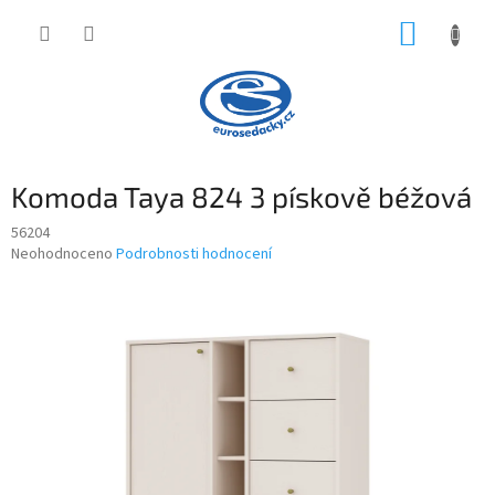
Přejít
NÁKUP
na
obsah
KOŠÍK
Komoda Taya 824 3 pískově béžová
56204
Průměrné
Neohodnoceno
Podrobnosti hodnocení
hodnocení
produktu
je
0,0
z
5
hvězdiček.