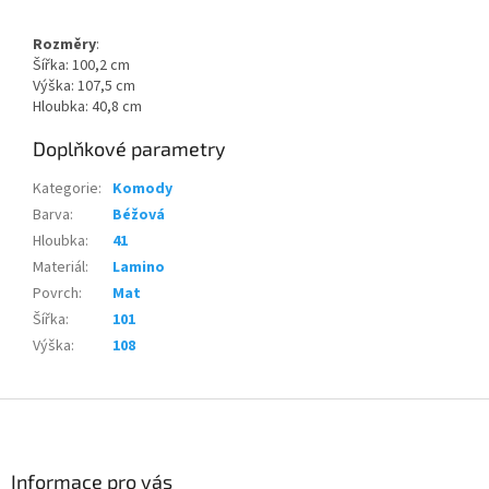
Rozměry
:
Šířka: 100,2 cm
Výška: 107,5 cm
Hloubka: 40,8 cm
Doplňkové parametry
Kategorie
:
Komody
Barva
:
Béžová
Hloubka
:
41
Materiál
:
Lamino
Povrch
:
Mat
Šířka
:
101
Výška
:
108
Z
á
p
a
Informace pro vás