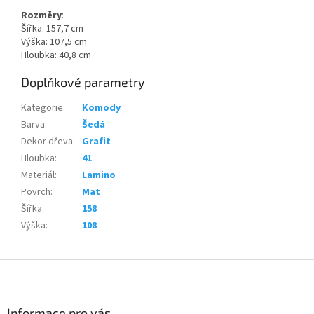
Rozměry
:
Šířka: 157,7 cm
Výška: 107,5 cm
Hloubka: 40,8 cm
Doplňkové parametry
Kategorie
:
Komody
Barva
:
Šedá
Dekor dřeva
:
Grafit
Hloubka
:
41
Materiál
:
Lamino
Povrch
:
Mat
Šířka
:
158
Výška
:
108
Z
á
p
a
Informace pro vás