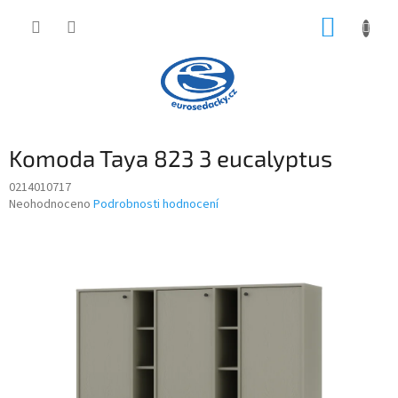
Přejít
NÁKUP
na
obsah
KOŠÍK
Komoda Taya 823 3 eucalyptus
0214010717
Průměrné
Neohodnoceno
Podrobnosti hodnocení
hodnocení
produktu
je
0,0
z
5
hvězdiček.