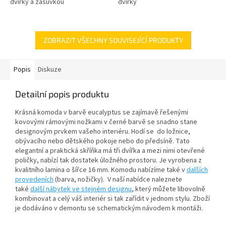
dvířky a zásuvkou
dvířky
ZOBRAZIT VŠECHNY SOUVISEJÍCÍ PRODUKTY
Popis
Diskuze
Detailní popis produktu
Krásná komoda v barvě eucalyptus se zajímavě řešenými
kovovými rámovými nožkami v černé barvě se snadno stane
designovým prvkem vašeho interiéru. Hodí se do ložnice,
obývacího nebo dětského pokoje nebo do předsíně. Tato
elegantní a praktická skříňka má tři dvířka a mezi nimi otevřené
poličky, nabízí tak dostatek úložného prostoru. Je vyrobena z
kvalitního lamina o šířce 16 mm. Komodu nabízíme také v
dalších
provedeních
(barva, nožičky). V naší nabídce naleznete
také
další nábytek ve stejném designu
, který můžete libovolně
kombinovat a celý váš interiér si tak zařídit v jednom stylu. Zboží
je dodáváno v demontu se schematickým návodem k montáži.