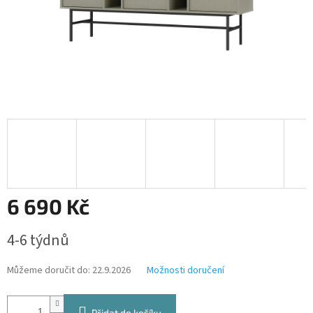
6 690 Kč
Měrná
4-6 týdnů
cena:
Můžeme doručit do:
22.9.2026
Možnosti doručení
Přidat do košíku