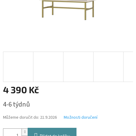
4 390 Kč
Měrná
4-6 týdnů
cena:
Můžeme doručit do:
21.9.2026
Možnosti doručení
Přidat do košíku