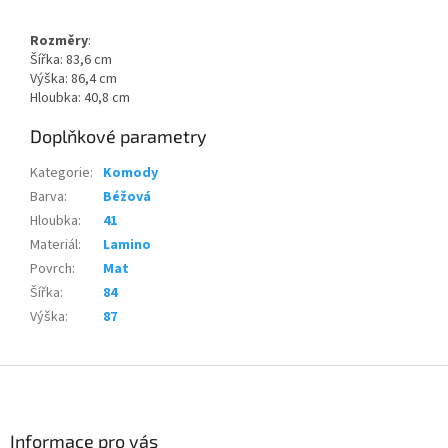
Rozměry
:
Šířka: 83,6 cm
Výška: 86,4 cm
Hloubka: 40,8 cm
Doplňkové parametry
Kategorie
:
Komody
Barva
:
Béžová
Hloubka
:
41
Materiál
:
Lamino
Povrch
:
Mat
Šířka
:
84
Výška
:
87
Z
á
p
a
Informace pro vás