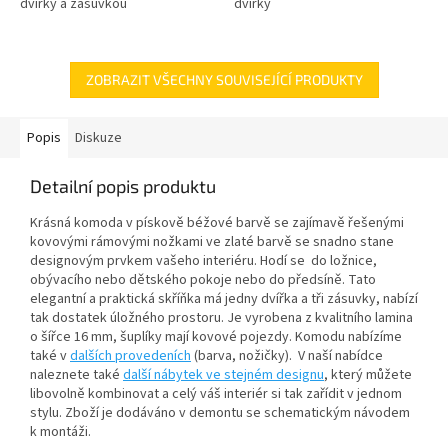
dvířky a zásuvkou
dvířky
ZOBRAZIT VŠECHNY SOUVISEJÍCÍ PRODUKTY
Popis
Diskuze
Detailní popis produktu
Krásná komoda v pískově béžové barvě se zajímavě řešenými
kovovými rámovými nožkami ve zlaté barvě se snadno stane
designovým prvkem vašeho interiéru. Hodí se do ložnice,
obývacího nebo dětského pokoje nebo do předsíně. Tato
elegantní a praktická skříňka má jedny dvířka a tři zásuvky, nabízí
tak dostatek úložného prostoru. Je vyrobena z kvalitního lamina
o šířce 16 mm, šuplíky mají kovové pojezdy. Komodu nabízíme
také v
dalších provedeních
(barva, nožičky). V naší nabídce
naleznete také
další nábytek ve stejném designu
, který můžete
libovolně kombinovat a celý váš interiér si tak zařídit v jednom
stylu. Zboží je dodáváno v demontu se schematickým návodem
k montáži.