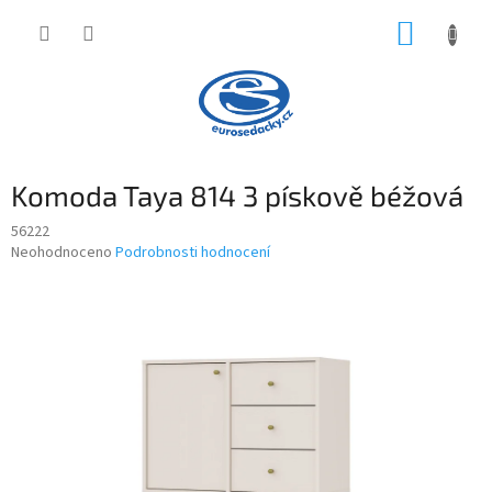
Přejít
NÁKUP
na
obsah
KOŠÍK
Komoda Taya 814 3 pískově béžová
56222
Průměrné
Neohodnoceno
Podrobnosti hodnocení
hodnocení
produktu
je
0,0
z
5
hvězdiček.