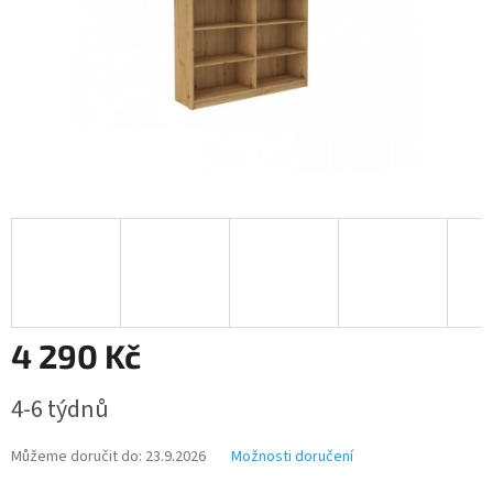
4 290 Kč
Měrná
4-6 týdnů
cena:
Můžeme doručit do:
23.9.2026
Možnosti doručení