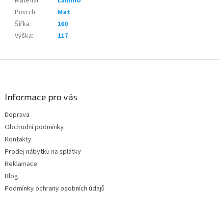
Materiál
:
Lamino
Povrch
:
Mat
Šířka
:
160
Výška
:
117
Z
á
p
a
Informace pro vás
t
Doprava
í
Obchodní podmínky
Kontakty
Prodej nábytku na splátky
Reklamace
Blog
Podmínky ochrany osobních údajů