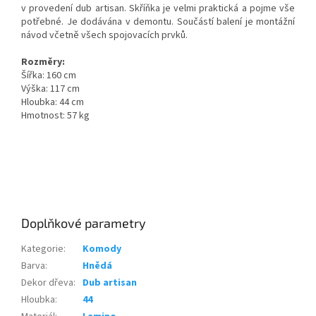
v provedení dub artisan. Skříňka je velmi praktická a pojme vše
potřebné. Je dodávána v demontu. Součástí balení je montážní
návod včetně všech spojovacích prvků.
Rozměry:
Šířka: 160 cm
Výška: 117 cm
Hloubka: 44 cm
Hmotnost: 57 kg
Doplňkové parametry
Kategorie
:
Komody
Barva
:
Hnědá
Dekor dřeva
:
Dub artisan
Hloubka
:
44