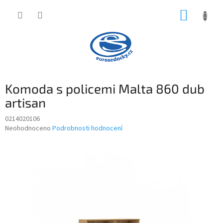
Přejít
NÁKUP
na
obsah
KOŠÍK
Komoda s policemi Malta 860 dub
artisan
0214020106
Průměrné
Neohodnoceno
Podrobnosti hodnocení
hodnocení
produktu
je
0,0
z
5
hvězdiček.