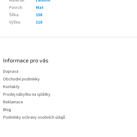
Materiál
:
Lamino
Povrch
:
Mat
Šířka
:
158
Výška
:
118
Z
á
p
a
Informace pro vás
t
Doprava
í
Obchodní podmínky
Kontakty
Prodej nábytku na splátky
Reklamace
Blog
Podmínky ochrany osobních údajů