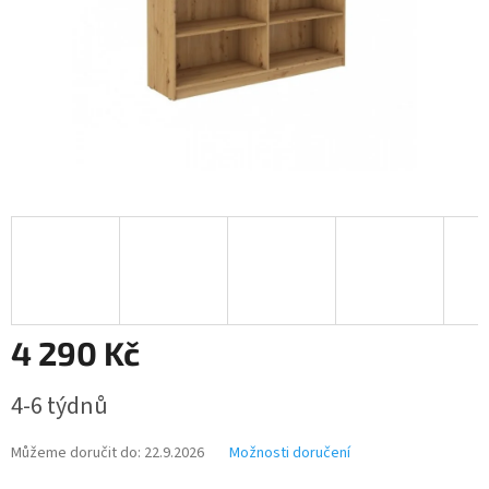
4 290 Kč
Měrná
4-6 týdnů
cena:
Můžeme doručit do:
22.9.2026
Možnosti doručení