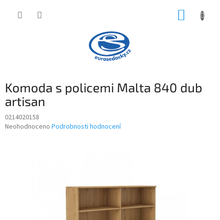
Přejít
NÁKUP
na
obsah
KOŠÍK
Komoda s policemi Malta 840 dub
artisan
0214020158
Průměrné
Neohodnoceno
Podrobnosti hodnocení
hodnocení
produktu
je
0,0
z
5
hvězdiček.