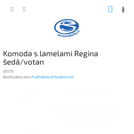
Přejít
NÁKUP
na
obsah
KOŠÍK
Komoda s lamelami Regina
šedá/votan
55575
Průměrné
Neohodnoceno
Podrobnosti hodnocení
hodnocení
produktu
je
0,0
z
5
hvězdiček.