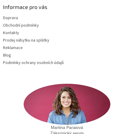
p
a
Informace pro vás
t
Doprava
í
Obchodní podmínky
Kontakty
Prodej nábytku na splátky
Reklamace
Blog
Podmínky ochrany osobních údajů
Martina Paraiová
Zákaznický servis