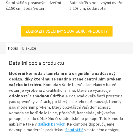
Šatní skříň s posuvnými dveřmi
Šatní skříň s posuvnými dveřmi
š.150 cm, šedá/votan
š.203 cm, šedá/votan
ZOBRAZIT VŠECHNY SOUVISEJÍCÍ PRODUKTY
Popis
Diskuze
Detailní popis produktu
Moderní komoda s lamelami má originální a nadčasový
design, díky kterému se snadno stane centrálním prvkem
vašeho interiéru.
Komoda
v šedé barvě s lamelami v barvě
votan je vyrobena z kvalitního lamina, které se vyznačuje
odolností
a
snadnou údržbou
.
Posuvné dveře šetří prostor a
jsou upevněny v lištách, po kterých se lehce přesouvají. Lamely
jsou moderním prvkem, který obzvláštní Vaši domácnost.
Komoda se hodí do ložnice, předsíně, kanceláře, obývacího
pokoje, ale i do dětského či studentského pokoje. Tuto komodu
nabízíme také v
dalších barvách.
Ke komodě doporučujeme
dokoupit moderní a praktickou
šatní skříň
ve stejném designu,