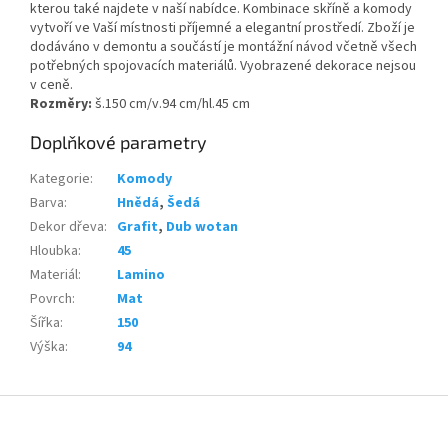
kterou také najdete v naší nabídce. Kombinace skříně a komody
vytvoří ve Vaší místnosti
příjemné a elegantní prostředí. Zboží je
dodáváno v demontu a součástí je montážní návod včetně všech
potřebných spojovacích materiálů. Vyobrazené dekorace nejsou
v ceně.
Rozměry:
š.150 cm/v.94 cm/hl.45 cm
Doplňkové parametry
Kategorie
:
Komody
Barva
:
Hnědá
,
Šedá
Dekor dřeva
:
Grafit
,
Dub wotan
Hloubka
:
45
Materiál
:
Lamino
Povrch
:
Mat
Šířka
:
150
Výška
:
94
Z
á