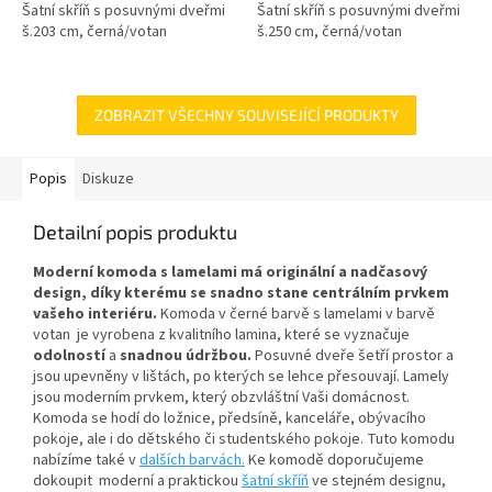
Šatní skříň s posuvnými dveřmi
Šatní skříň s posuvnými dveřmi
š.203 cm, černá/votan
š.250 cm, černá/votan
ZOBRAZIT VŠECHNY SOUVISEJÍCÍ PRODUKTY
Popis
Diskuze
Detailní popis produktu
Moderní komoda s lamelami má originální a nadčasový
design, díky kterému se snadno stane centrálním prvkem
vašeho interiéru.
Komoda
v černé barvě s lamelami v barvě
votan je vyrobena z kvalitního lamina, které se vyznačuje
odolností
a
snadnou údržbou
.
Posuvné dveře šetří prostor a
jsou upevněny v lištách, po kterých se lehce přesouvají. Lamely
jsou moderním prvkem, který obzvláštní Vaši domácnost.
Komoda se hodí do ložnice, předsíně, kanceláře, obývacího
pokoje, ale i do dětského či studentského pokoje. Tuto komodu
nabízíme také v
dalších barvách.
Ke komodě doporučujeme
dokoupit moderní a praktickou
šatní skříň
ve stejném designu,