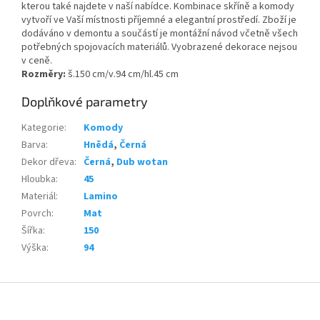
kterou také najdete v naší nabídce. Kombinace skříně a komody
vytvoří ve Vaší místnosti
příjemné a elegantní prostředí. Zboží je
dodáváno v demontu a součástí je montážní návod včetně všech
potřebných spojovacích materiálů. Vyobrazené dekorace nejsou
v ceně.
Rozměry:
š.150 cm/v.94 cm/hl.45 cm
Doplňkové parametry
Kategorie
:
Komody
Barva
:
Hnědá
,
Černá
Dekor dřeva
:
Černá
,
Dub wotan
Hloubka
:
45
Materiál
:
Lamino
Povrch
:
Mat
Šířka
:
150
Výška
:
94
Z
á