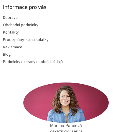
p
a
Informace pro vás
t
Doprava
í
Obchodní podmínky
Kontakty
Prodej nábytku na splátky
Reklamace
Blog
Podmínky ochrany osobních údajů
Martina Paraiová
Zákaznický servis