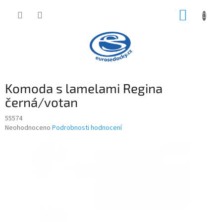
Přejít
NÁKUP
na
obsah
KOŠÍK
Komoda s lamelami Regina
černá/votan
55574
Průměrné
Neohodnoceno
Podrobnosti hodnocení
hodnocení
produktu
je
0,0
z
5
hvězdiček.