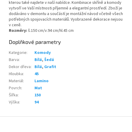
kterou také najdete v naší nabídce. Kombinace skříně a komody
vytvoří ve Vaší místnosti
příjemné a elegantní prostředí. Zboží je
dodáváno v demontu a součástí je montážní návod včetně všech
potřebných spojovacích materiálů. Vyobrazené dekorace nejsou
v ceně.
Rozměry:
š.150 cm/v.94 cm/hl.45 cm
Doplňkové parametry
Kategorie
:
Komody
Barva
:
Bílá
,
Šedá
Dekor dřeva
:
Bílá
,
Grafit
Hloubka
:
45
Materiál
:
Lamino
Povrch
:
Mat
Šířka
:
150
Výška
:
94
Z
á