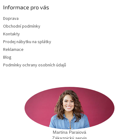
p
a
Informace pro vás
t
Doprava
í
Obchodní podmínky
Kontakty
Prodej nábytku na splátky
Reklamace
Blog
Podmínky ochrany osobních údajů
Martina Paraiová
Zákaznický servis