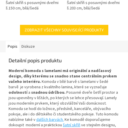
Šatní skříň s posuvnými dveřmi
Šatní skříň s posuvnými dveřmi
š.150 cm, bílá/šedá
š.203 cm, bílá/šedá
ZOBRAZIT VŠECHNY SOUVISEJÍCÍ PRODUKTY
Popis
Diskuze
Detailní popis produktu
Moderní komoda s lamelami má originální a nadčasový
design, díky kterému se snadno stane centrálním prvkem
vašeho interiéru.
Komoda
v bílé barvě s lamelami v šedé
barvě je vyrobena z kvalitního lamina, které se vyznačuje
odolností
a
snadnou údržbou
.
Posuvné dveře šetří prostor a
jsou upevněny v lištách, po kterých se lehce přesouvají. Lamely
jsou moderním prvkem, který obzvláštní Vaši domácnost.
Komoda se hodí do ložnice, předsíně, kanceláře, obývacího
pokoje, ale i do dětského či studentského pokoje. Tuto komodu
nabízíme také v
dalších barvách.
Ke komodě doporučujeme
dokoupit moderní a praktickou
šatní skříň
ve stejném designu,