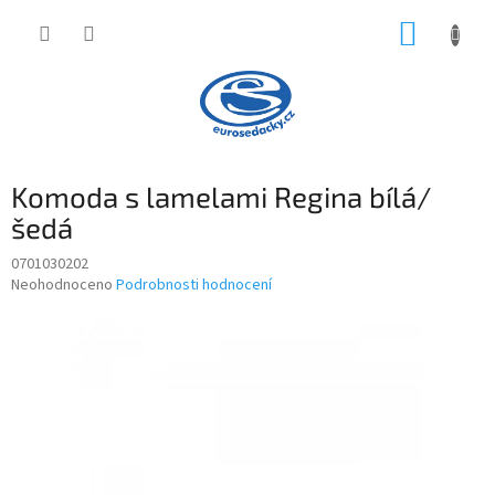
Přejít
NÁKUP
na
obsah
KOŠÍK
Komoda s lamelami Regina bílá/
šedá
0701030202
Průměrné
Neohodnoceno
Podrobnosti hodnocení
hodnocení
produktu
je
0,0
z
5
hvězdiček.