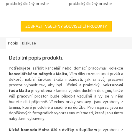
praktický úložný prostor
praktický úložný prostor
ZOBRAZIT VŠECHNY SOUVISEJÍCÍ PRODUKTY
Popis
Diskuze
Detailní popis produktu
Potřebujete zařídit kancelář nebo domácí pracovnu? Kolekce
kancelářského nábytku Malta
, Vám díky rozmanitosti prvků a
dekorů, nabízí širokou škálu možností, jak si svůj pracovní
prostor vybavit tak, aby byl účelný a praktický.
Sektorová
řada Malta
je vyrobena z lamina v jednoduchém designu, takže
Váš pracovní prostor bude působit vzdušně a Vy se v něm
budete cítit příjemně. Všechny prvky sestavy jsou vyrobeny z
lamina, které je odolné a snadné na údržbu. Pro inspiraci jsou na
doplňkových fotografiích vyobrazeny místnosti, které jsou tímto
nábytkem vybaveny.
Nízká komoda Malta 820 s dvířky
a šuplíkem
je vyrobena z