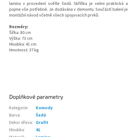
lamina v provedení světle šedá. Skříňka je velmi praktická a
pojme vše potřebné. Je dodávána v demontu. Součástí balení je
montážní návod včetně všech spojovacích prvků.
Rozměry:
Šířka: 80 cm
Výška: 73 cm
Hloubka: 41 cm
Hmotnost: 37 kg
Doplňkové parametry
Kategorie
:
Komody
Barva
:
Šedá
Dekor dřeva
:
Grafit
Hloubka
:
41