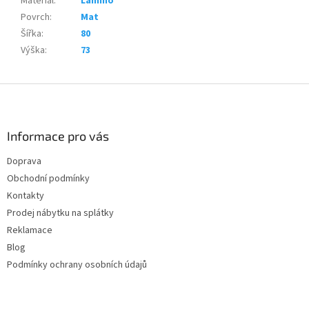
Materiál
:
Lamino
Povrch
:
Mat
Šířka
:
80
Výška
:
73
Z
á
p
a
Informace pro vás
t
Doprava
í
Obchodní podmínky
Kontakty
Prodej nábytku na splátky
Reklamace
Blog
Podmínky ochrany osobních údajů