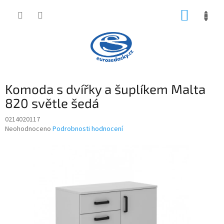
Přejít
NÁKUP
na
obsah
KOŠÍK
Komoda s dvířky a šuplíkem Malta
820 světle šedá
0214020117
Průměrné
Neohodnoceno
Podrobnosti hodnocení
hodnocení
produktu
je
0,0
z
5
hvězdiček.