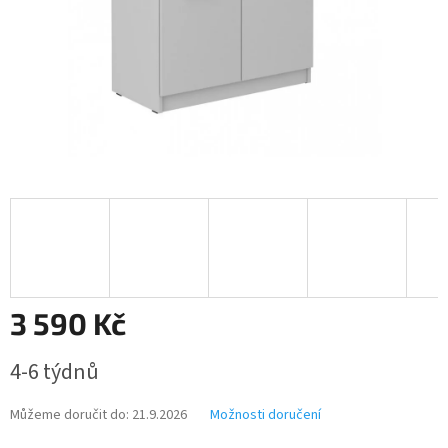
3 590 Kč
Měrná
4-6 týdnů
cena:
Můžeme doručit do:
21.9.2026
Možnosti doručení