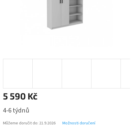
5 590 Kč
Měrná
4-6 týdnů
cena:
Můžeme doručit do:
21.9.2026
Možnosti doručení