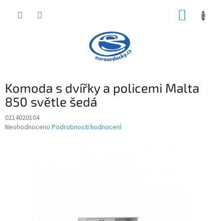
Přejít
NÁKUP
na
obsah
KOŠÍK
Komoda s dvířky a policemi Malta
850 světle šedá
0214020104
Průměrné
Neohodnoceno
Podrobnosti hodnocení
hodnocení
produktu
je
0,0
z
5
hvězdiček.