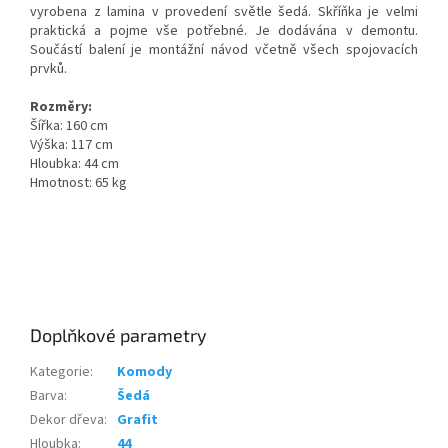
vyrobena z lamina v provedení světle šedá. Skříňka je velmi
praktická a pojme vše potřebné. Je dodávána v demontu.
Součástí balení je montážní návod včetně všech spojovacích
prvků.
Rozměry:
Šířka: 160 cm
Výška: 117 cm
Hloubka: 44 cm
Hmotnost: 65 kg
Doplňkové parametry
Kategorie
:
Komody
Barva
:
Šedá
Dekor dřeva
:
Grafit
Hloubka
:
44