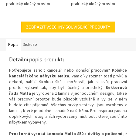
praktický úložný prostor
praktický úložný prostor
ZOBRAZIT VŠECHNY SOUVISEJÍCÍ PRODUKTY
Popis
Diskuze
Detailní popis produktu
Potřebujete zařídit kancelář nebo domácí pracovnu? Kolekce
kancelářského nábytku Malta
, Vám díky rozmanitosti prvků a
dekorů, nabízí širokou škálu možností, jak si svůj pracovní
prostor vybavit tak, aby byl účelný a praktický.
Sektorová
řada Malta
je vyrobena z lamina v jednoduchém designu, takže
Váš pracovní prostor bude působit vzdušně a Vy se v něm
budete cítit příjemně. Všechny prvky sestavy jsou vyrobeny z
lamina, které je odolné a snadné na údržbu. Pro inspiraci jsou na
doplňkových fotografiích vyobrazeny místnosti, které jsou tímto
nábytkem vybaveny.
Prostorná vysoká komoda Malta 850 s dvířky
a policemi
je