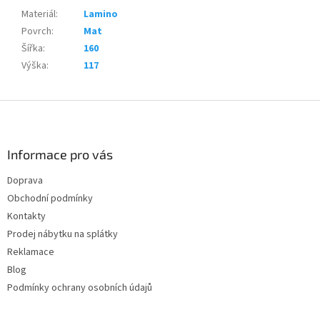
Materiál
:
Lamino
Povrch
:
Mat
Šířka
:
160
Výška
:
117
Z
á
p
a
Informace pro vás
t
Doprava
í
Obchodní podmínky
Kontakty
Prodej nábytku na splátky
Reklamace
Blog
Podmínky ochrany osobních údajů