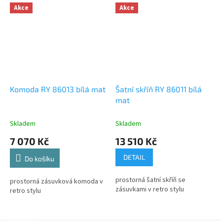
Akce
Akce
Komoda RY 86013 bílá mat
Šatní skříň RY 86011 bílá
mat
Skladem
Skladem
7 070 Kč
13 510 Kč
DETAIL
Do košíku
prostorná šatní skříň se
prostorná zásuvková komoda v
zásuvkami v retro stylu
retro stylu