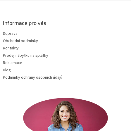
Z
á
p
a
Informace pro vás
t
Doprava
í
Obchodní podmínky
Kontakty
Prodej nábytku na splátky
Reklamace
Blog
Podmínky ochrany osobních údajů