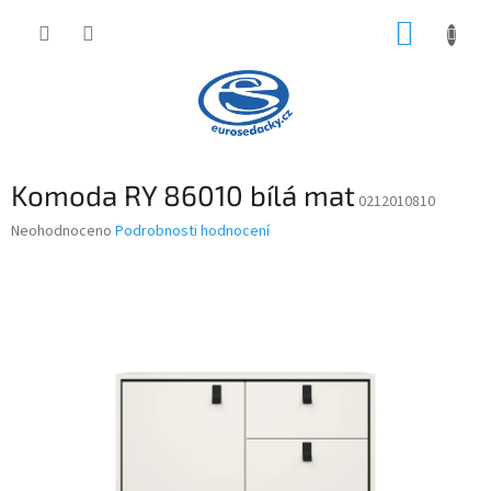
Přejít
NÁKUP
na
obsah
KOŠÍK
Komoda RY 86010 bílá mat
0212010810
Průměrné
Neohodnoceno
Podrobnosti hodnocení
hodnocení
produktu
je
0,0
z
5
hvězdiček.