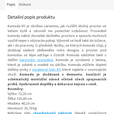
Popis
Diskuze
Detailní popis produktu
Komoda RY
je skvělou variantou, jak rozšířit úložný prostor ve
Vašem bytě a zároveň mu ponechat vzdušnost.
Provedení
komody
nabízí dostatek úložného prostoru a spoustu možností
využití nejen v obývacím pokoji.
Výborně se hodí také do ložnice,
ale i do pracovny či předsíně. Nožky, na kterých komoda stojí, jí
dodávají nádech oblíbeného retro designu a prostor pod
komodou se lépe udržuje v čistotě. Komodu nabízíme také v
dalším
barevném provedení.
Komoda je vyrobená z lamina,
které je odolné a snadné na údržbu.
Komodu můžete doplnit
dašímy prvky z
modelové řady RY
, které najdete v souvisejícím
zboží.
Komoda je
dodávaná v demontu. Součástí je
schématický montážní návod včetně všech spojovacích
prvků. Vyobrazené doplňky a dekorace nejsou v ceně.
Rozměry:
Výška: 72,20 cm
Šířka: 101,80 cm
Hloubka: 40,10 cm
Hmotnost: 35,70 kg
Nabízíme Vám
skandinávský nábytek
dánské společnosti