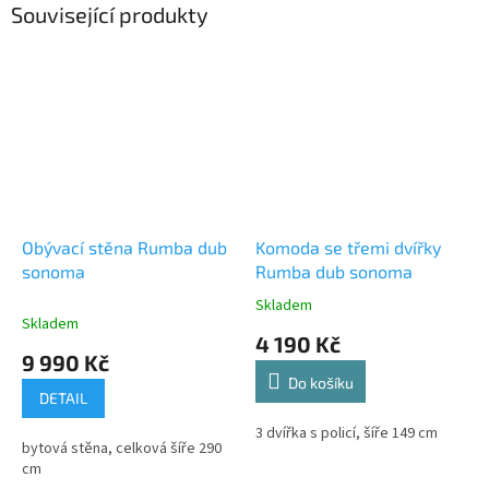
Související produkty
Obývací stěna Rumba dub
Komoda se třemi dvířky
sonoma
Rumba dub sonoma
Skladem
Průměrné
Skladem
hodnocení
4 190 Kč
produktu
9 990 Kč
je
Do košíku
5,0
DETAIL
z
5
3 dvířka s policí, šíře 149 cm
bytová stěna, celková šíře 290
hvězdiček.
cm