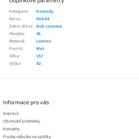
Kategorie
:
Komody
Barva
:
Hnědá
Dekor dřeva
:
Dub sonoma
Hloubka
:
41
Materiál
:
Lamino
Povrch
:
Mat
Šířka
:
157
Výška
:
82
Z
á
p
a
Informace pro vás
t
Doprava
í
Obchodní podmínky
Kontakty
Prodej nábytku na splátky