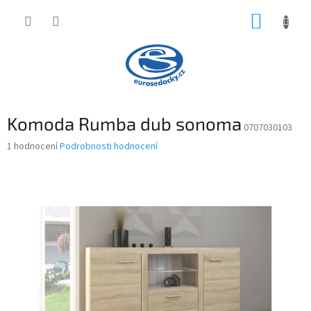
Přejít
NÁKUP
na
obsah
KOŠÍK
Komoda Rumba dub sonoma
0707030103
Průměrné
1 hodnocení
Podrobnosti hodnocení
hodnocení
produktu
je
5,0
z
5
hvězdiček.