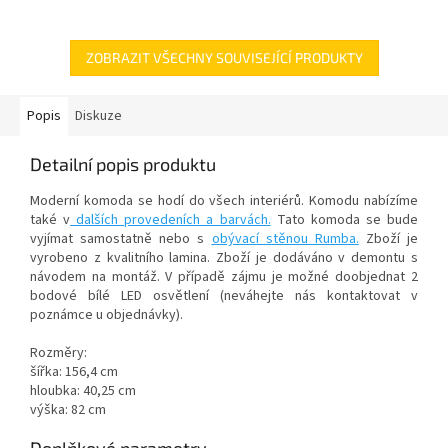
ZOBRAZIT VŠECHNY SOUVISEJÍCÍ PRODUKTY
Popis
Diskuze
Detailní popis produktu
Moderní komoda se hodí do všech interiérů. Komodu nabízíme
také v
dalších provedeních a barvách.
Tato komoda se bude
vyjímat samostatně nebo s
obývací stěnou Rumba.
Zboží je
vyrobeno z kvalitního lamina. Zboží je dodáváno v demontu s
návodem na montáž. V případě zájmu je možné doobjednat 2
bodové bílé LED osvětlení (neváhejte nás kontaktovat v
poznámce u objednávky).
Rozměry:
šířka: 156,4 cm
hloubka: 40,25 cm
výška: 82 cm
Doplňkové parametry