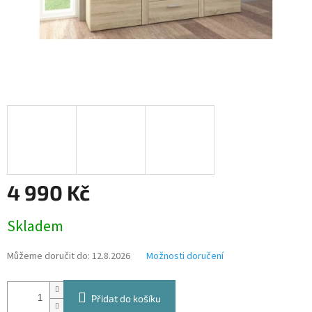
4 990 Kč
Měrná
Skladem
cena:
Můžeme doručit do:
12.8.2026
Možnosti doručení
Přidat do košíku