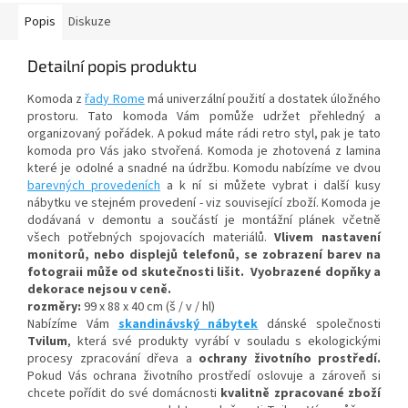
Popis
Diskuze
Detailní popis produktu
Komoda z
řady Rome
má univerzální použití a dostatek úložného
prostoru. Tato komoda Vám pomůže udržet přehledný a
organizovaný pořádek. A pokud máte rádi retro styl, pak je tato
komoda pro Vás jako stvořená. Komoda je zhotovená z lamina
které je odolné a snadné na údržbu. Komodu nabízíme ve dvou
barevných provedeních
a k ní si můžete vybrat i další kusy
nábytku ve stejném provedení - viz související zboží. Komoda je
dodávaná v demontu a součástí je montážní plánek včetně
všech potřebných spojovacích materiálů.
Vlivem nastavení
monitorů, nebo displejů telefonů, se zobrazení barev na
fotograii může od skutečnosti lišit. Vyobrazené dopňky a
dekorace nejsou v ceně.
rozměry:
99 x 88 x 40 cm (š / v / hl)
Nabízíme Vám
skandinávský nábytek
dánské společnosti
Tvilum
, která své produkty vyrábí v souladu s ekologickými
procesy zpracování dřeva a
ochrany životního prostředí.
Pokud Vás ochrana životního prostředí oslovuje a zároveň si
chcete pořídit do své domácnosti
kvalitně zpracované zboží