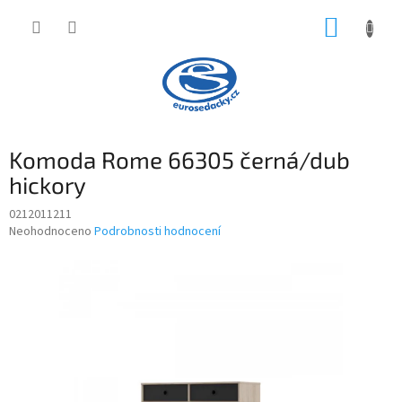
Přejít
NÁKUP
na
obsah
KOŠÍK
Komoda Rome 66305 černá/dub
hickory
0212011211
Průměrné
Neohodnoceno
Podrobnosti hodnocení
hodnocení
produktu
je
0,0
z
5
hvězdiček.