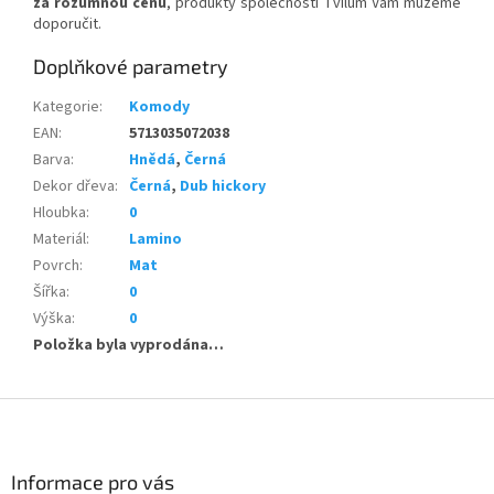
za rozumnou cenu
, produkty společnosti Tvilum Vám můžeme
doporučit.
Doplňkové parametry
Kategorie
:
Komody
EAN
:
5713035072038
Barva
:
Hnědá
,
Černá
Dekor dřeva
:
Černá
,
Dub hickory
Hloubka
:
0
Materiál
:
Lamino
Povrch
:
Mat
Šířka
:
0
Výška
:
0
Položka byla vyprodána…
Z
á
p
a
Informace pro vás