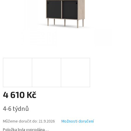
4 610 Kč
Měrná
4-6 týdnů
cena:
Můžeme doručit do:
21.9.2026
Možnosti doručení
Položka byla vyprodána…