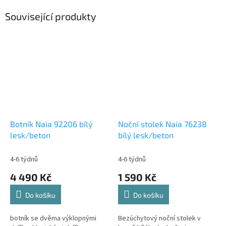
Související produkty
Botník Naia 92206 bílý
Noční stolek Naia 76238
lesk/beton
bílý lesk/beton
4-6 týdnů
4-6 týdnů
4 490 Kč
1 590 Kč
Do košíku
Do košíku
botník se dvěma výklopnými
Bezúchytový noční stolek v