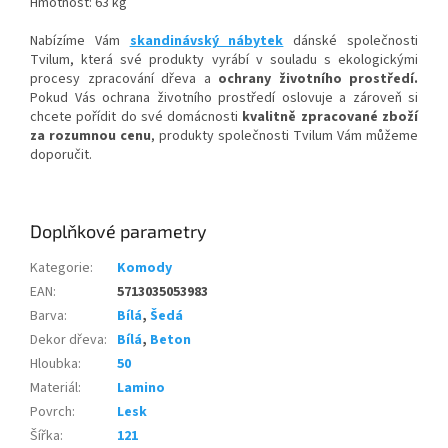
Hmotnost: 63 kg
Nabízíme Vám
skandinávský nábytek
dánské společnosti
Tvilum, která své produkty vyrábí v souladu s ekologickými
procesy zpracování dřeva a
ochrany životního prostředí.
Pokud Vás ochrana životního prostředí oslovuje a zároveň si
chcete pořídit do své domácnosti
kvalitně zpracované zboží
za rozumnou cenu
, produkty společnosti Tvilum Vám můžeme
doporučit.
Doplňkové parametry
Kategorie
:
Komody
EAN
:
5713035053983
Barva
:
Bílá
,
Šedá
Dekor dřeva
:
Bílá
,
Beton
Hloubka
:
50
Materiál
:
Lamino
Povrch
:
Lesk
Šířka
:
121