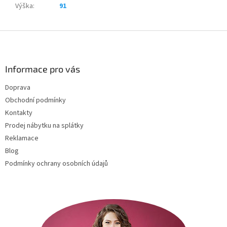
Výška
:
91
Z
á
p
a
Informace pro vás
t
Doprava
í
Obchodní podmínky
Kontakty
Prodej nábytku na splátky
Reklamace
Blog
Podmínky ochrany osobních údajů