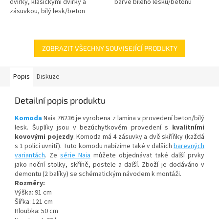
dvířky, klasickými dvířky a
barvě bílého lesku/betonu
zásuvkou, bílý lesk/beton
ZOBRAZIT VŠECHNY SOUVISEJÍCÍ PRODUKTY
Popis
Diskuze
Detailní popis produktu
Komoda
Naia 76236 je vyrobena z lamina v provedení beton/bílý
lesk. Šuplíky jsou v bezúchytkovém provedení s
kvalitními
kovovými pojezdy
. Komoda má 4 zásuvky a dvě skříňky (každá
s 1 policí uvnitř). Tuto komodu nabízíme také v dalších
barevných
variantách
. Ze
série Naia
můžete objednávat také další prvky
jako noční stolky, skříně, postele a další. Zboží je dodáváno v
demontu (2 balíky) se schématickým návodem k montáži.
Rozměry:
Výška: 91 cm
Šířka: 121 cm
Hloubka: 50 cm