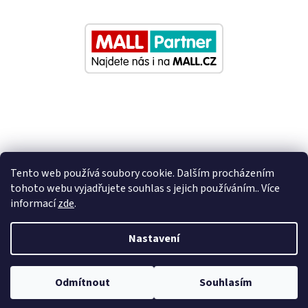
Tento web používá soubory cookie. Dalším procházením
tohoto webu vyjadřujete souhlas s jejich používáním.. Více
informací
zde
.
Vytvořil Shoptet
Nastavení
Nastavil tým EshopyUmíme.cz
Odmítnout
Souhlasím
Copyright 2026
Eurosedacky.cz
. Všechna práva vyhrazena.