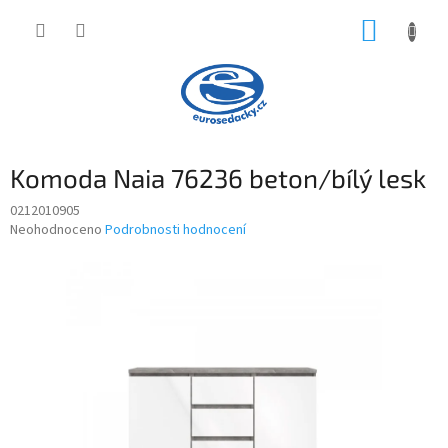
Přejít
NÁKUP
na
obsah
KOŠÍK
Komoda Naia 76236 beton/bílý lesk
0212010905
Průměrné
Neohodnoceno
Podrobnosti hodnocení
hodnocení
produktu
je
0,0
z
5
hvězdiček.