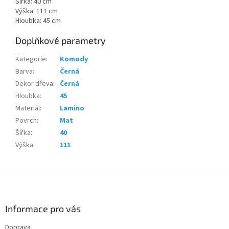
Šířka: 40 cm
Výška: 111 cm
Hloubka: 45 cm
Doplňkové parametry
Kategorie
:
Komody
Barva
:
Černá
Dekor dřeva
:
Černá
Hloubka
:
45
Materiál
:
Lamino
Povrch
:
Mat
Šířka
:
40
Výška
:
111
Z
á
p
a
Informace pro vás
t
Doprava