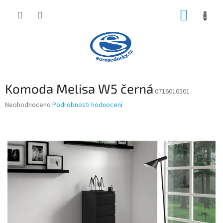
Přejít
NÁKUP
na
obsah
KOŠÍK
Komoda Melisa W5 černá
0716010501
Průměrné
Neohodnoceno
Podrobnosti hodnocení
hodnocení
produktu
je
0,0
z
5
hvězdiček.