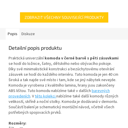
ZOBRAZIT VŠECHNY SOUVISEJÍCÍ PRODUKTY
Popis
Diskuze
Detailní popis produktu
Praktická univerzální
komoda v černé barvě s pěti zásuvkami
se hodí do ložnice, šatny, dětského nebo obývacího pokoje.
Díky své minimalistické konstrukci a bezúchytovému otevírání
zásuvek se hodí do každého interiéru. Tato komoda je jen 40 cm
široká a tak najde své místo i tam, kde se jiný nábytek nevejde.
Komoda je vyrobena z kvalitního lamina, hrany jsou zakončeny
ABS lištou. Tuto komodu nabízíme také v dalších
barevných
provedeních
. V
této kolekci
nabízíme také další komody různých
velikostí, skříně a noční stolky.
Komoda je dodávaná v demontu.
Součástí balení je schematický montážní návod, včetně všech
potřebných spojovacích prvků.
Rozměry: