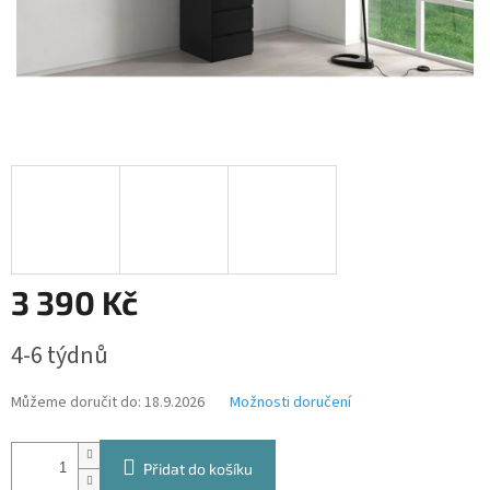
3 390 Kč
Měrná
4-6 týdnů
cena:
Můžeme doručit do:
18.9.2026
Možnosti doručení
Přidat do košíku