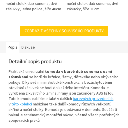
noční stolek dub sonoma, dvě
noční stolek dub sonoma, dvě
zásuvky, jedna police, šíře 40cm
zásuvky, šíře 30cm
ZOBRAZIT VŠECHNY SOUVISEJÍCÍ PRODUKTY
Popis
Diskuze
Detailní popis produktu
Praktická univerzální
komoda v barvě dub sonoma s osmi
zásuvkami
se hodí do ložnice, šatny, dětského nebo obývacího
pokoje. Díky své minimalistické konstrukci a bezúchytovému
otevírání zásuvek se hodí do každého interiéru. Komoda je
vyrobena z kvalitního lamina, hrany jsou zakončeny ABS lištou.
Tuto komodu nabízíme také v dalších
barevných provedeních
.
V
této kolekci
nabízíme také další komody různých velikostí,
skříně a noční stolky.
Komoda je dodávaná v demontu. Součástí
balení je schématický montážní návod, včetně všech potřebných
spojovacích prvků.