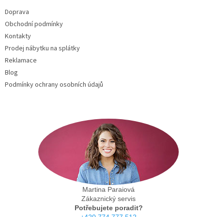
t
Doprava
í
Obchodní podmínky
Kontakty
Prodej nábytku na splátky
Reklamace
Blog
Podmínky ochrany osobních údajů
Martina Paraiová
Zákaznický servis
Potřebujete poradit?
+420 774 777 512