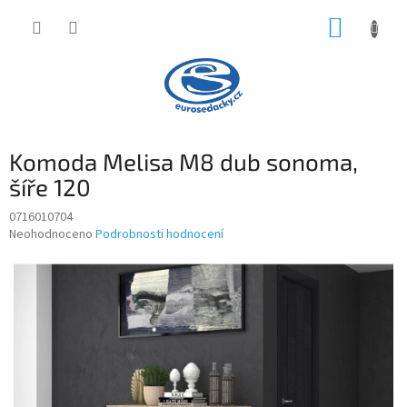
Přejít
NÁKUP
na
obsah
KOŠÍK
Komoda Melisa M8 dub sonoma,
šíře 120
0716010704
Průměrné
Neohodnoceno
Podrobnosti hodnocení
hodnocení
produktu
je
0,0
z
5
hvězdiček.