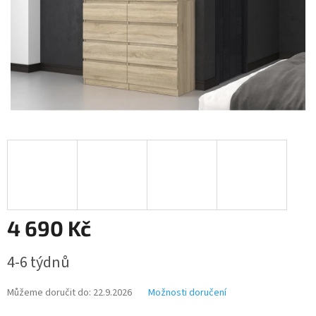
4 690 Kč
Měrná
4-6 týdnů
cena:
Můžeme doručit do:
22.9.2026
Možnosti doručení