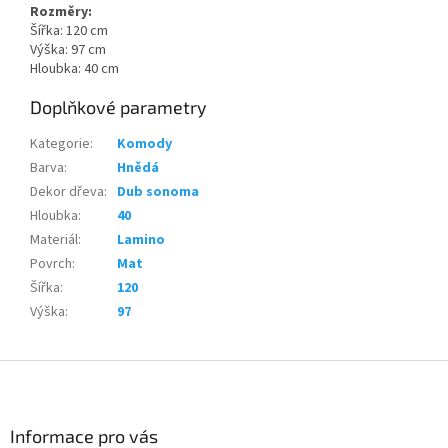
Rozměry:
Šířka: 120 cm
Výška: 97 cm
Hloubka: 40 cm
Doplňkové parametry
Kategorie
:
Komody
Barva
:
Hnědá
Dekor dřeva
:
Dub sonoma
Hloubka
:
40
Materiál
:
Lamino
Povrch
:
Mat
Šířka
:
120
Výška
:
97
Z
á
p
a
Informace pro vás