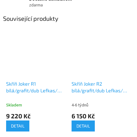
zdarma
Související produkty
Skříň Joker R1
Skříň Joker R2
bílá/grafit/dub Lefkas/
bílá/grafit/dub Lefkas/
šedá
šedá
Skladem
4-6 týdnů
9 220 Kč
6 150 Kč
DETAIL
DETAIL