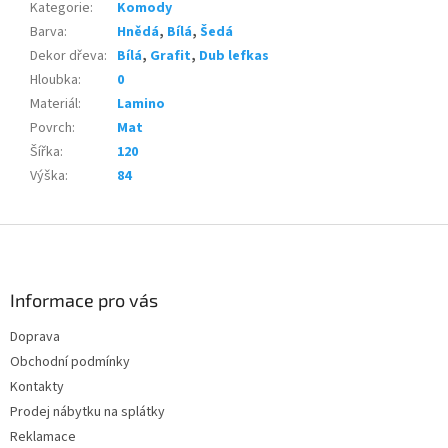
Kategorie
:
Komody
Barva
:
Hnědá
,
Bílá
,
Šedá
Dekor dřeva
:
Bílá
,
Grafit
,
Dub lefkas
Hloubka
:
0
Materiál
:
Lamino
Povrch
:
Mat
Šířka
:
120
Výška
:
84
Z
á
p
a
Informace pro vás
t
Doprava
í
Obchodní podmínky
Kontakty
Prodej nábytku na splátky
Reklamace