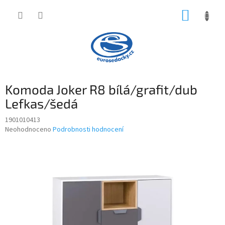
Přejít
NÁKUP
na
obsah
KOŠÍK
Komoda Joker R8 bílá/grafit/dub
Lefkas/šedá
1901010413
Průměrné
Neohodnoceno
Podrobnosti hodnocení
hodnocení
produktu
je
0,0
z
5
hvězdiček.