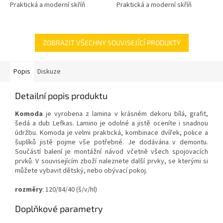
Praktická a moderní skříň
Praktická a moderní skříň
ZOBRAZIT VŠECHNY SOUVISEJÍCÍ PRODUKTY
Popis
Diskuze
Detailní popis produktu
Komoda
je vyrobena z lamina v krásném dekoru bílá, grafit,
šedá a dub Lefkas. Lamino je odolné a jistě oceníte i snadnou
údržbu. Komoda je velmi praktická, kombinace dvířek, police a
šuplíků jistě pojme vše potřebné. Je dodávána v demontu.
Součástí balení je montážní návod včetně všech spojovacích
prvků.
V souvisejícím zboží naleznete další prvky, se kterými si
můžete vybavit dětský, nebo obývací pokoj.
rozměry
: 120/
84/40 (š/v/hl)
Doplňkové parametry